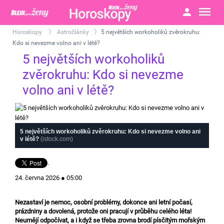
Horoskopy
Astročlánky
5 největších workoholiků zvěrokruhu:
>
>
Kdo si nevezme volno ani v létě?
5 největších workoholiků
zvěrokruhu: Kdo si nevezme
volno ani v létě?
5 největších workoholiků zvěrokruhu: Kdo si nevezme volno ani
v létě?
(istock.com)
.
24. června 2026 ● 05:00
Nezastaví je nemoc, osobní problémy, dokonce ani letní počasí,
prázdniny a dovolená, protože oni pracují v průběhu celého léta!
Neumějí odpočívat, a i když se třeba zrovna brodí písčitým mořským