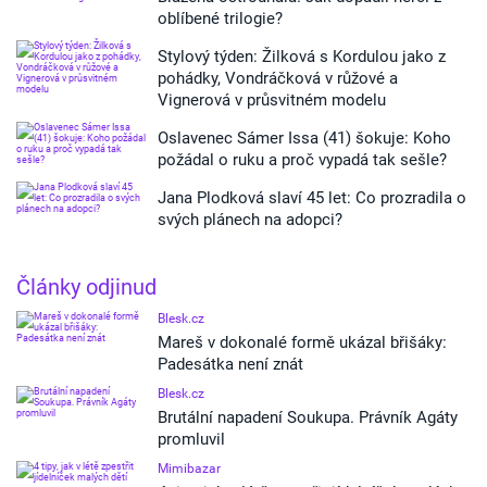
oblíbené trilogie?
Stylový týden: Žilková s Kordulou jako z
pohádky, Vondráčková v růžové a
Vignerová v průsvitném modelu
Oslavenec Sámer Issa (41) šokuje: Koho
požádal o ruku a proč vypadá tak sešle?
Jana Plodková slaví 45 let: Co prozradila o
svých plánech na adopci?
Články odjinud
Blesk.cz
Mareš v dokonalé formě ukázal břišáky:
Padesátka není znát
Blesk.cz
Brutální napadení Soukupa. Právník Agáty
promluvil
Mimibazar