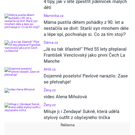
4 tipy, jak v létě zpestřit jídelníček malých
dětí
Maminka.cz
Máma pustila dětem pohádky z 90. let a
nestačila se divit: Starší syn mnohem déle
a lépe spí, pochvaluje si. Co za tím stojí?
Dáma.cz
„Já su tak šťastné!“ Před 55 lety přeplaval
František Venclovský jako první Čech La
Manche
AHA.cz
Dojemné poselství Pavlové narazilo: Zase
se přetvařuje!
Ženy.cz
video Alena Mihulová
Ženy.cz
Miluje ji i Zendaya! Sukně, která udělá
stylový outfit z obyčejného trička