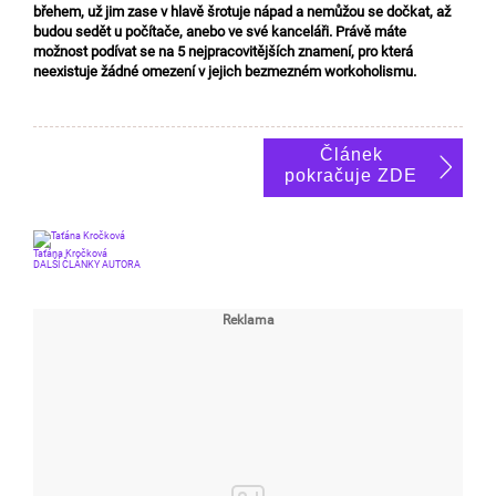
břehem, už jim zase v hlavě šrotuje nápad a nemůžou se dočkat, až
budou sedět u počítače, anebo ve své kanceláři. Právě máte
možnost podívat se na 5 nejpracovitějších znamení, pro která
neexistuje žádné omezení v jejich bezmezném workoholismu.
Článek
pokračuje ZDE
Taťána Kročková
DALŠÍ ČLÁNKY AUTORA