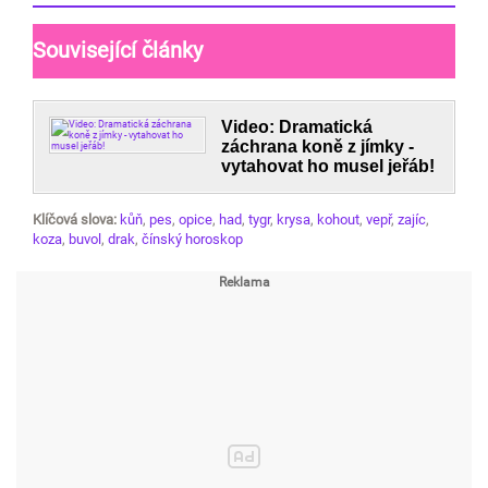
Související články
Video: Dramatická
záchrana koně z jímky -
vytahovat ho musel jeřáb!
Klíčová slova:
kůň
,
pes
,
opice
,
had
,
tygr
,
krysa
,
kohout
,
vepř
,
zajíc
,
koza
,
buvol
,
drak
,
čínský horoskop