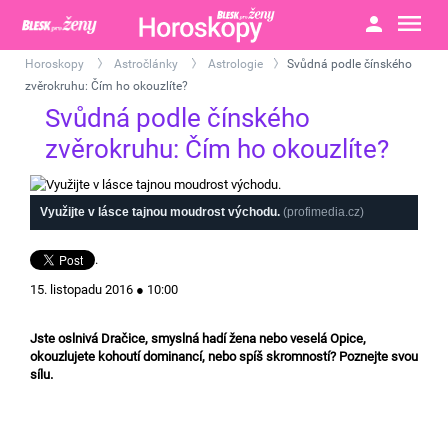
Horoskopy
Astročlánky
Astrologie
Svůdná podle čínského
>
>
>
zvěrokruhu: Čím ho okouzlíte?
Svůdná podle čínského
zvěrokruhu: Čím ho okouzlíte?
Využijte v lásce tajnou moudrost východu.
(profimedia.cz)
.
15. listopadu 2016 ● 10:00
Jste oslnivá Dračice, smyslná hadí žena nebo veselá Opice,
okouzlujete kohoutí dominancí, nebo spíš skromností? Poznejte svou
sílu.