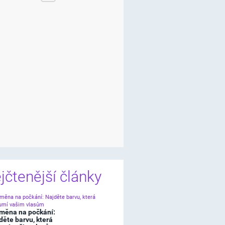
jčtenější články
měna na počkání:
děte barvu, která