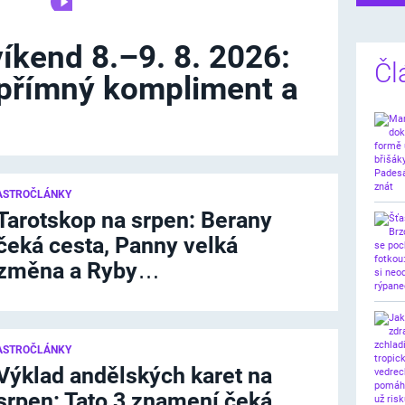
íkend 8.–9. 8. 2026:
Čl
upřímný kompliment a
ASTROČLÁNKY
Tarotskop na srpen: Berany
čeká cesta, Panny velká
změna a Ryby…
ASTROČLÁNKY
Výklad andělských karet na
srpen: Tato 3 znamení čeká