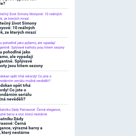
le?
tečný život Simony
yové: 10 reálných
ek, ze kterých mrazí
u pohodlné jako
amo, ale vypadají
gantně. Splývavé
hoty jsou hitem sezony
dokan opět trhá
ordy! Co jste o
endárním seriálu
ná nevěděli?
šatníku Dády
rasové: Černá
gance, výrazné barvy a
l, který nestárne