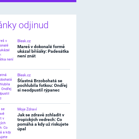
ánky odjinud
Blesk.cz
Mareš v dokonalé formě
ukázal břišáky: Padesátka
není znát
Blesk.cz
Šťastná Brzobohatá se
pochlubila fotkou: Ondřej
si neodpustil rýpanec
Moje Zdraví
Jak se zdravě zchladit v
tropických vedrech: Co
pomáhá a kdy už riskujete
úpal