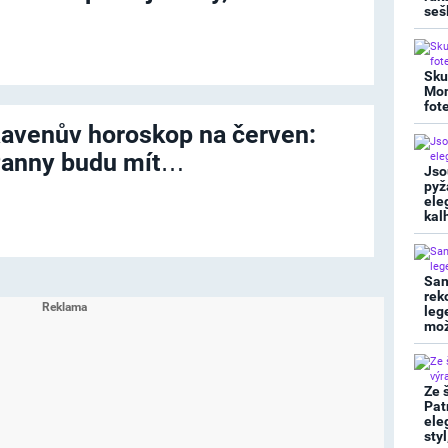
seš
Sku
Mon
fot
avenův horoskop na červen:
anny budu mít…
Jso
pyž
ele
kal
San
rek
leg
mož
Ze 
Pat
ele
sty