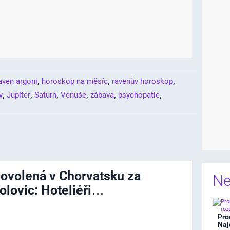
,
,
,
aven argoni
horoskop na měsíc
ravenův horoskop
,
,
,
,
,
,
v
Jupiter
Saturn
Venuše
zábava
psychopatie
ovolená v Chorvatsku za
Ne
olovic: Hoteliéři…
Pro
Naj