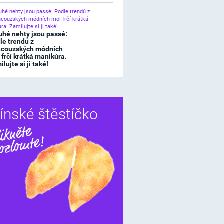
uhé nehty jsou passé:
le trendů z
ncouzských módních
 frčí krátká manikúra.
lujte si ji také!
ínské štěstíčko
Sdílet
í štěstíčko