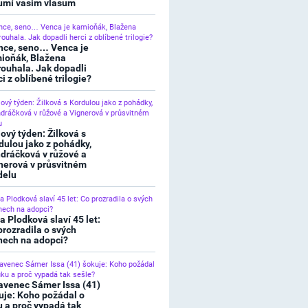
umí vašim vlasům
nce, seno… Venca je
ioňák, Blažena
rouhala. Jak dopadli
ci z oblíbené trilogie?
lový týden: Žilková s
dulou jako z pohádky,
dráčková v růžové a
nerová v průsvitném
elu
a Plodková slaví 45 let:
prozradila o svých
nech na adopci?
avenec Sámer Issa (41)
uje: Koho požádal o
u a proč vypadá tak