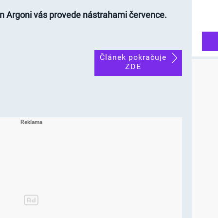
n Argoni vás provede nástrahami července.
Článek pokračuje
ZDE