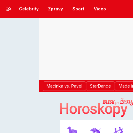
Celebrity
Zprávy
Sport
Video
Macinka vs. Pavel
StarDance
Made i
LOGO BLES