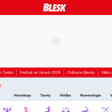
n Česko
Festival ve Varech 2026
Ordinace Blesku
Válka 
K PRO ŽENY - HOROS
Horoskopy
Taroty
Věštba
Numerologie
V