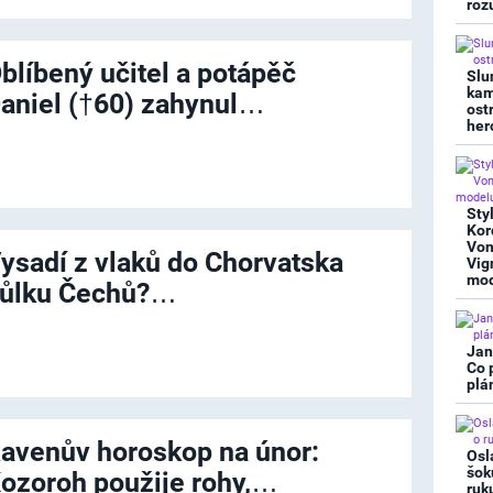
roz
blíbený učitel a potápěč
Slu
kam
aniel (†60) zahynul…
ost
her
Sty
Kor
Von
ysadí z vlaků do Chorvatska
Vig
mod
ůlku Čechů?…
Jan
Co 
plá
avenův horoskop na únor:
Osl
šok
ozoroh použije rohy,…
ruk