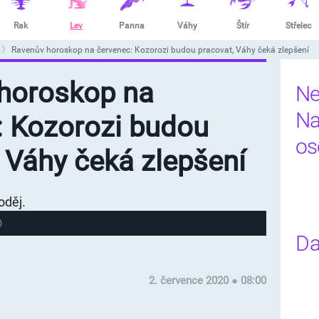
Rak
Lev
Panna
Váhy
Štír
Střelec
Ravenův horoskop na červenec: Kozorozi budou pracovat, Váhy čeká zlepšení
horoskop na
Ne
Na
: Kozorozi budou
os
 Váhy čeká zlepšení
)
D
2. července 2020 ● 08:00