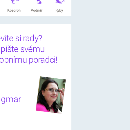
Kozoroh
Vodnář
Ryby
víte si rady?
pište svému
obnímu poradci!
agmar