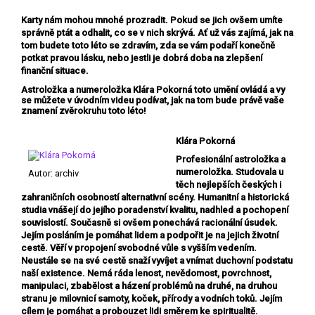
Karty nám mohou mnohé prozradit. Pokud se jich ovšem umíte
správně ptát a odhalit, co se v nich skrývá. Ať už vás zajímá, jak na
tom budete toto léto se zdravím, zda se vám podaří konečně
potkat pravou lásku, nebo jestli je dobrá doba na zlepšení
finanční situace.
Astroložka a numeroložka Klára Pokorná toto umění ovládá a vy
se můžete v úvodním videu podívat, jak na tom bude právě vaše
znamení zvěrokruhu toto léto!
Klára Pokorná
Profesionální astroložka a
numeroložka. Studovala u
Autor: archiv
těch nejlepších českých i
zahraničních osobností alternativní scény. Humanitní a historická
studia vnášejí do jejího poradenství kvalitu, nadhled a pochopení
souvislostí. Současně si ovšem ponechává racionální úsudek.
Jejím posláním je pomáhat lidem a podpořit je na jejich životní
cestě. Věří v propojení svobodné vůle s vyšším vedením.
Neustále se na své cestě snaží vyvíjet a vnímat duchovní podstatu
naší existence. Nemá ráda lenost, nevědomost, povrchnost,
manipulaci, zbabělost a házení problémů na druhé, na druhou
stranu je milovnicí samoty, koček, přírody a vodních toků. Jejím
cílem je pomáhat a probouzet lidi směrem ke spiritualitě.