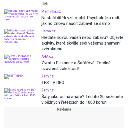
dětí
Maminka.cz
Nestačí dítěti vzít mobil. Psycholožka radí,
jak ho znovu naučit zabavit se samo
Dáma.cz
Hledáte novou vášeň nebo zábavu? Objevte
aktivity, které skvěle sedí vašemu znamení
zvěrokruhu
AHA.cz
Zvrat u Plekance a Šafářové: Totálně
uzavřená záležitost!
Ženy.cz
TEST VIDEO
Ženy.cz
Šaty jako od návrháře? Těchto 20 seženete
v běžných řetězcích do 1000 korun