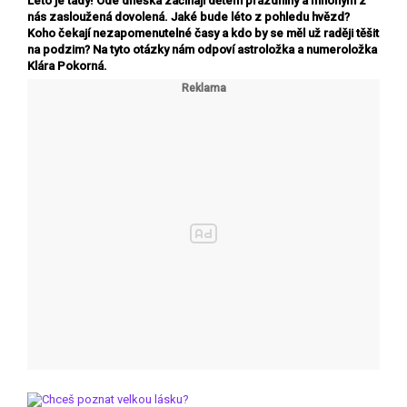
Léto je tady! Ode dneška začínají dětem prázdniny a mnohým z
nás zasloužená dovolená. Jaké bude léto z pohledu hvězd?
Koho čekají nezapomenutelné časy a kdo by se měl už raději těšit
na podzim? Na tyto otázky nám odpoví astroložka a numeroložka
Klára Pokorná.