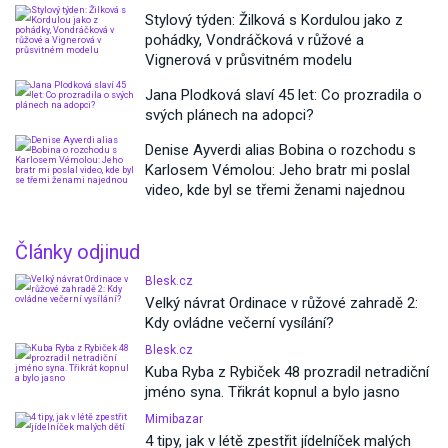
Stylový týden: Žilková s Kordulou jako z
pohádky, Vondráčková v růžové a
Vignerová v průsvitném modelu
Jana Plodková slaví 45 let: Co prozradila o
svých plánech na adopci?
Denise Ayverdi alias Bobina o rozchodu s
Karlosem Vémolou: Jeho bratr mi poslal
video, kde byl se třemi ženami najednou
Články odjinud
Blesk.cz
Velký návrat Ordinace v růžové zahradě 2:
Kdy ovládne večerní vysílání?
Blesk.cz
Kuba Ryba z Rybiček 48 prozradil netradiční
jméno syna. Třikrát kopnul a bylo jasno
Mimibazar
4 tipy, jak v létě zpestřit jídelníček malých