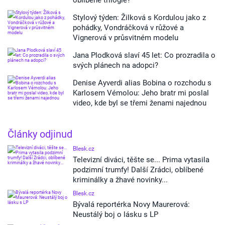
oblíbené trilogie?
Stylový týden: Žilková s Kordulou jako z
pohádky, Vondráčková v růžové a
Vignerová v průsvitném modelu
Jana Plodková slaví 45 let: Co prozradila o
svých plánech na adopci?
Denise Ayverdi alias Bobina o rozchodu s
Karlosem Vémolou: Jeho bratr mi poslal
video, kde byl se třemi ženami najednou
Články odjinud
Blesk.cz
Televizní diváci, těšte se... Prima vytasila
podzimní trumfy! Další Zrádci, oblíbené
kriminálky a žhavé novinky...
Blesk.cz
Bývalá reportérka Novy Maurerová:
Neustálý boj o lásku s LP