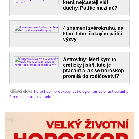
která nejčastěji vidí
duchy. Patříte mezi ně?
4 znamení zvěrokruhu, na
které letos čekají největší
výzvy
Astrovlny: Mezi kým to
eroticky jiskří, kdo je
pracant a jak se horoskop
promítá do rodičovství?
Klíčová slova:
horoskop
,
horoskopy
,
astrologie
,
řemeslo
,
astročlánky
,
řemesla
,
astro
,
18. století