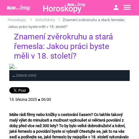
Horoskopy
Astročlánky
Znamení zvěrokruhu a stará řemesla:
>
>
Jakou práci byste měli v 18. století?
Znamení zvěrokruhu a stará
řemesla: Jakou práci byste
měli v 18. století?
...
(istock.com)
.
15. března 2025 ● 06:00
Máte rádi filmy nebo knížky o cestování časem? Co takhle takový
malý výlet do minulosti a možnost vyzkoušet si některá povolání z
doby před více než 300 lety? To by bylo velké dobrodružství a kdoví,
jaké řemeslo a povolání byste si vybrali! Otestujte se, jak to na vás
sedí a podívejte se, jaké řemeslo by nejspíše v 18. století vykonávalo