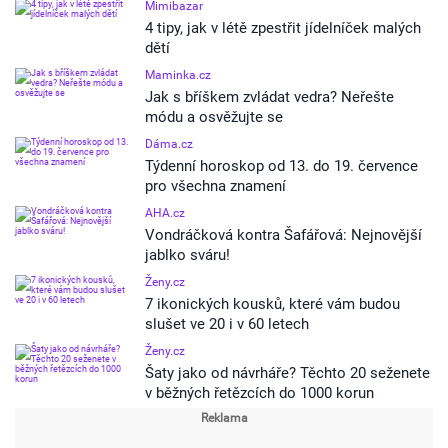
Mimibazar
4 tipy, jak v létě zpestřit jídelníček malých
dětí
Maminka.cz
Jak s bříškem zvládat vedra? Neřešte
módu a osvěžujte se
Dáma.cz
Týdenní horoskop od 13. do 19. července
pro všechna znamení
AHA.cz
Vondráčková kontra Šafářová: Nejnovější
jablko sváru!
Ženy.cz
7 ikonických kousků, které vám budou
slušet ve 20 i v 60 letech
Ženy.cz
Šaty jako od návrháře? Těchto 20 seženete
v běžných řetězcích do 1000 korun