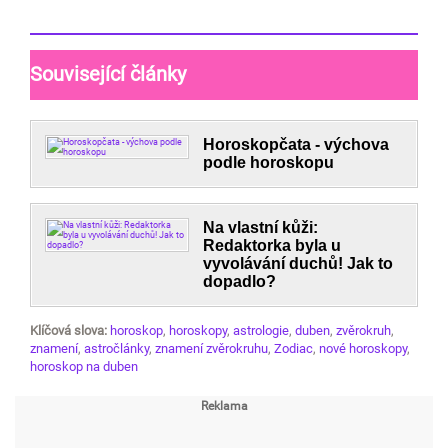
Související články
Horoskopčata - výchova
podle horoskopu
Na vlastní kůži:
Redaktorka byla u
vyvolávání duchů! Jak to
dopadlo?
Klíčová slova:
horoskop
,
horoskopy
,
astrologie
,
duben
,
zvěrokruh
,
znamení
,
astročlánky
,
znamení zvěrokruhu
,
Zodiac
,
nové horoskopy
,
horoskop na duben