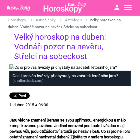
Horoskopy
Astročlánky
Astrologie
Velký horoskop na
>
>
>
duben: Vodnáři pozor na nevěru, Střelci na sobeckost
Velký horoskop na duben:
Vodnáři pozor na nevěru,
Střelci na sobeckost
Co si pro vás hvězdy přichystaly na začátek letošního jara?
(shutterstock.com)
.
1. dubna 2015 ● 06:00
Jaru vládne znamení Berana se svou upřímnou, energickou a málo
komplikovanou povahou. Jedinci narození pod touto hvězdou mají
pevnou vůli, jsou ctižádostiví a touží po nezávislosti. Co si pro ně i pro
ostatní znamení nachystal duben? Zjistíte to v našem horoskopu.