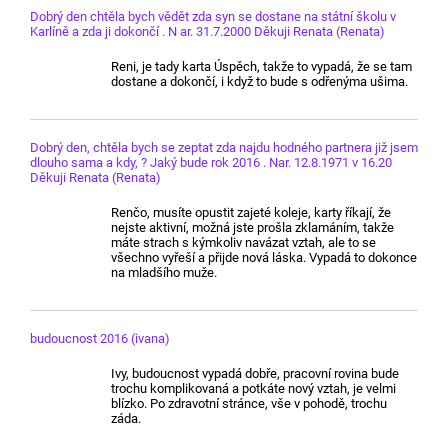
Dobrý den chtěla bych vědět zda syn se dostane na státní školu v
Karlíně a zda ji dokončí . N ar. 31.7.2000 Děkuji Renata (Renata)
Reni, je tady karta Úspěch, takže to vypadá, že se tam
dostane a dokončí, i když to bude s odřenýma ušima.
Dobrý den, chtěla bych se zeptat zda najdu hodného partnera již jsem
dlouho sama a kdy, ? Jaký bude rok 2016 . Nar. 12.8.1971 v 16.20
Děkuji Renata (Renata)
Renčo, musíte opustit zajeté koleje, karty říkají, že
nejste aktivní, možná jste prošla zklamáním, takže
máte strach s kýmkoliv navázat vztah, ale to se
všechno vyřeší a přijde nová láska. Vypadá to dokonce
na mladšího muže.
budoucnost 2016 (ivana)
Ivy, budoucnost vypadá dobře, pracovní rovina bude
trochu komplikovaná a potkáte nový vztah, je velmi
blízko. Po zdravotní stránce, vše v pohodě, trochu
záda.