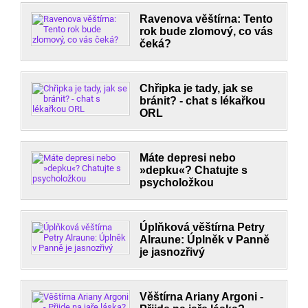
Ravenova věštírna: Tento
rok bude zlomový, co vás
čeká?
Chřipka je tady, jak se
bránit? - chat s lékařkou
ORL
Máte depresi nebo
»depku«? Chatujte s
psycholožkou
Úplňková věštírna Petry
Alraune: Úplněk v Panně
je jasnozřivý
Věštírna Ariany Argoni -