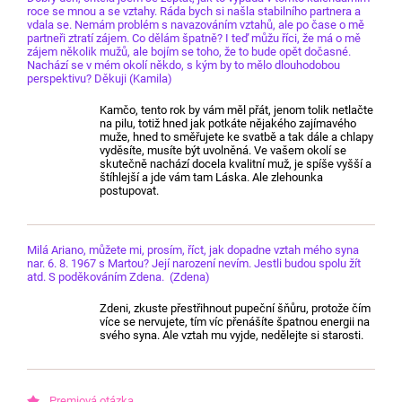
roce se mnou a se vztahy. Ráda bych si našla stabilního partnera a
vdala se. Nemám problém s navazováním vztahů, ale po čase o mě
partneři ztratí zájem. Co dělám špatně? I teď můžu říci, že má o mě
zájem několik mužů, ale bojím se toho, že to bude opět dočasné.
Nachází se v mém okolí někdo, s kým by to mělo dlouhodobou
perspektivu? Děkuji (Kamila)
Kamčo, tento rok by vám měl přát, jenom tolik netlačte
na pilu, totiž hned jak potkáte nějakého zajímavého
muže, hned to směřujete ke svatbě a tak dále a chlapy
vyděsíte, musíte být uvolněná. Ve vašem okolí se
skutečně nachází docela kvalitní muž, je spíše vyšší a
štíhlejší a jde vám tam Láska. Ale zlehounka
postupovat.
Milá Ariano, můžete mi, prosím, říct, jak dopadne vztah mého syna
nar. 6. 8. 1967 s Martou? Její narození nevím. Jestli budou spolu žít
atd. S poděkováním Zdena. (Zdena)
Zdeni, zkuste přestřihnout pupeční šňůru, protože čím
více se nervujete, tím víc přenášíte špatnou energii na
svého syna. Ale vztah mu vyjde, nedělejte si starosti.