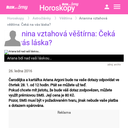
Horoskopy
Astročlánky
Věštírna
Arianina vztahová
>
>
>
věštírna: Čeká na vás láska?
Arianina vztahová věštírna: Čeká
na vás láska?
Ariana bdí nad vaší láskou...
archiv
26. ledna 2016
Čarodějka a kartářka Ariana Argoni bude na vaše dotazy odpovídat ve
čtvrtek 28. 1. od 12 hodin. Ptát se můžete už teď.
Pokud chcete mít jistotu, že bude váš dotaz zodpovězen, můžete
využít prémiovou SMS. Její cena je 80 Kč.
Pozor, SMS musí být v požadovaném tvaru, jinak nebude vaše platba
s dotazem spárována.