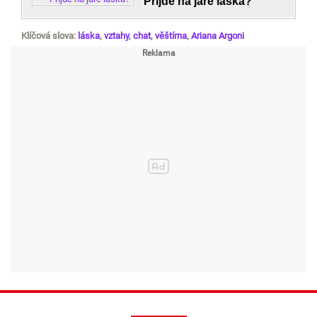
Přijde na jaře láska?
Klíčová slova:
láska
,
vztahy
,
chat
,
věštírna
,
Ariana Argoni