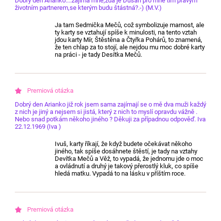
Dobrý den Arianko....zajímá mne,zda je Dušan pro mne tím pravým
životním partnerem,se kterým budu štástná?.-) (M.V.)
Ja tam Sedmička Mečů, což symbolizuje marnost, ale
ty karty se vztahují spíše k minulosti, na tento vztah
jdou karty Mír, Štěstěna a Čtyřka Pohárů, to znamená,
že ten chlap za to stojí, ale nejdou mu moc dobré karty
na práci - je tady Desítka Mečů.
Dobrý den Arianko již rok jsem sama zajímají se o mě dva muži každý
z nich je jiný a nejsem si jistá, který z nich to myslí opravdu vážně .
Nebo snad potkám někoho jiného ? Děkuji za případnou odpověď. Iva
22.12.1969 (Iva )
Ivuš, karty říkají, že když budete očekávat někoho
jiného, tak spíše dosáhnete štěstí, je tady na vztahy
Devítka Mečů a Věž, to vypadá, že jednomu jde o moc
a ovládnutí a druhý je takový přerostlý kluk, co spíše
hledá matku. Vypadá to na lásku v příštím roce.