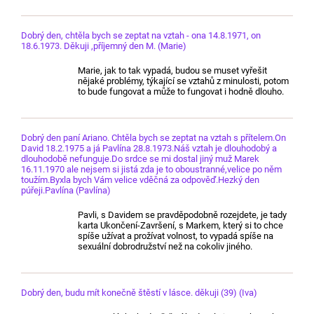
Dobrý den, chtěla bych se zeptat na vztah - ona 14.8.1971, on
18.6.1973. Děkuji ,příjemný den M. (Marie)
Marie, jak to tak vypadá, budou se muset vyřešit
nějaké problémy, týkající se vztahů z minulosti, potom
to bude fungovat a může to fungovat i hodně dlouho.
Dobrý den paní Ariano. Chtěla bych se zeptat na vztah s přítelem.On
David 18.2.1975 a já Pavlína 28.8.1973.Náš vztah je dlouhodobý a
dlouhodobě nefunguje.Do srdce se mi dostal jiný muž Marek
16.11.1970 ale nejsem si jistá zda je to oboustranné,velice po něm
toužím.Byxla bych Vám velice vděčná za odpověď.Hezký den
púřeji.Pavlína (Pavlína)
Pavli, s Davidem se pravděpodobně rozejdete, je tady
karta Ukončení-Završení, s Markem, který si to chce
spíše užívat a prožívat volnost, to vypadá spíše na
sexuální dobrodružství než na cokoliv jiného.
Dobrý den, budu mít konečně štěstí v lásce. děkuji (39) (Iva)