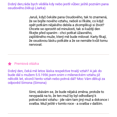
Dobrý den,ráda bych věděla kdy nebo jestli vůbec ještě poznám pana
osudového.Děkuji (Jarka)
Jaruš, když čekáte pana Osudového, tak to znamená,
že se bojíte nového vztahu, neboli si říkáte, co když
opět potkám nějakého debila a zkomplikuji si život?
Chcete se oprostit od minulosti, tak si každý den
říkejte před spaním - chci potkat úžasného,
zajištěného muže, který mě bude milovat. Karty říkají,
že osudovou lásku potkáte a že se nemáte kvůli tomu
nervovat.
Dobrý den, čeká mě letos láska respektive trvalý vztah? A jak do
bude dál s mužem 5.5.1956 jsem snim v mileneckém vztahu již
několik let, skončí tento vztah nebo potrvá dál? Moc Vám děkuji za
odpověd Simona (Simona)
Simi, obávám se, že bude nějaká změna, protože to
nevypadá na to, že ten muž by byl odhodlaný k
pokračování vztahu - jde vám tam jiný muž a dokonce i
svatba. Muž ještě v tomto roce - a svatba v dalším.