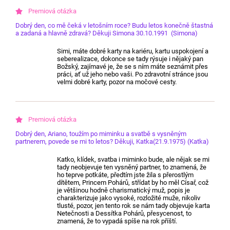
Dobrý den, co mě čeká v letošním roce? Budu letos konečně štastná
a zadaná a hlavně zdravá? Děkuji Simona 30.10.1991 (Simona)
Simi, máte dobré karty na kariéru, kartu uspokojení a
seberealizace, dokonce se tady rýsuje i nějaký pan
Božský, zajímavé je, že se s ním máte seznámit přes
práci, ať už jeho nebo vaši. Po zdravotní stránce jsou
velmi dobré karty, pozor na močové cesty.
Dobrý den, Ariano, toužím po miminku a svatbě s vysněným
partnerem, povede se mi to letos? Děkuji, Katka(21.9.1975) (Katka)
Katko, klídek, svatba i miminko bude, ale nějak se mi
tady neobjevuje ten vysněný partner, to znamená, že
ho teprve potkáte, předtím jste žila s přerostlým
dítětem, Princem Pohárů, střídat by ho měl Císař, což
je většinou hodně charismatický muž, popis je
charakterizuje jako vysoké, rozložité muže, nikoliv
tlusté, pozor, jen tento rok se nám tady objevuje karta
Netečnosti a Dessítka Pohárů, přesycenost, to
znamená, že to vypadá spíše na rok příští.