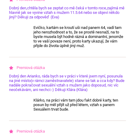
Dobrý den,chtěla bych se zeptat co mě čeká v tomto roce,zajímá mě
hlavně jak se vyvine vztah s mužem 11.5.64 nebo se objeví někdo
jiný? Děkuji za odpověď (Eva)
Evičko, kartám se kroutí uši nad panem 64, vadí tam
jeho nerozhodnost a to, že se prostě nesnaží, na to
byste musela být hodně rázná a dominantní, jenomže
to ve vaší povaze není, proto karty ukazují, že vám
přijde do života úplně jiný muž.
Dobrý den Arianko, ráda bych se v práci v které jsem nyní, posunula
na jiné místo(v rámci zaměstnavatele) stane se tak a cca kdy? Bude
nadále pokračovat sexuální vztah s mužem jako doposud, nic víc
neočekávám, ani nechci:-) Děkuji Klára (Klára)
Klárko, na práci vám tam jdou fakt dobré karty, ten
posun by měl přijít už před létem, vztah s panem
Sexuálem trvat bude.