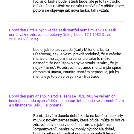
Ivo, ano, láska bude, štěstí bude, ale je to tak trochu
otázka času, stěstí se na vás usmívá až v příštím roce,
potom se objevuje jak nová láska, tak i vztah.
Dobrý den.Chtěla bych vědět,jestli manžel nemá milenku a jestli
nemá vážné zdravotní problémy.Děkuji.Lucie 17.1.1982 David
25.5.1982 (Lucie)
Lucie, jak to tak vypadá (karty Milenci a karta
Císařovna), tak je velmi pravděpodobné, že o vašeho
manžela má zájem jiná žena, ale také to může
naznačit, že není spokojený ve vztahu s vámi, že je
nějak "mimo". Po zdravotní stránce mu tam jde spíše
chronická únava, imunitní systém nepracuje, jak by
měl, ale je to spíše psychika - frustrace.
Dobrý den paní Ariano. Narodila jsem se 10.3.1983 ve večerních
hodinách a ráda bych věděla, jak na tom letos budu se zaměstnáním
a s financemi. Děkuji. (Romana)
Romi, jde vám docela dobrá karta na kariéru, ale karty
mluví o novém zaměstnání, které přijde, může to být ve
zdravotnictví nebo v sociální sféře a o jakémsi
"organizování", peníze by mohly být docela dobré,
budete mít na starosti ekonomickou neboli finanční