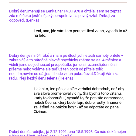
Dobrý den,jmenuji se Lenka,nar.14.3.1970 a chtěla jsem se zeptat
zda mě čeká ještě nějaký perspektivní a pevný vztah.Děkuji za
odpověď. (Lenka)
Leni, ano, jde vám tam perspektivní vztah, vypadá to už
na léto.
Dobrý den,je mi 64 roků a mám po dlouhých letech samoty přítele v
zahraničí,je to náročné hlavně psychicky,známe se asi 4 měsíce a
viděli jsme se jednou,od prvopočátku jsme si rozuměli,denně si
píšeme nebo voláme,ale teď už ten pocit od přítele tolik
necítím,nevím co dál,jestli bude vztah pokračovat.Děkuji Vám za
radu. Přeji hezký den,Helena (Helena)
Helenko, ten pán je spíše verbální dobrodruh, než aby
svá slova proměňoval v činy. Šla bych z toho vztahu,
karty to doporučují, vypadá to, že potkáte domorodce,
neboli Čecha, který bude fajn, dobře rostlý, finančně
zajištěný, na otázku kdy? - až se odpotáte od pana
Cizince.
Dobrý den čarodějko, já 2.12.1991, ona 18.5.1993. Co nás čeká nejen