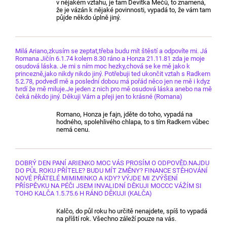
v nějakém vztahu, je tam Devítka Mečů, to znamená,
že je vázán k nějaké povinnosti, vypadá to, že vám tam
půjde někdo úplně jiný.
Milá Ariano,zkusím se zeptat,třeba budu mít štěstí a odpovíte mi. Já
Romana Jičín 6.1.74 kolem 8.30 ráno a Honza 21.11.81 zda je moje
osudová láska. Je mi s ním moc hezky,chová se ke mě jako k
princezně,jako nikdy nikdo jiný. Potřebuji ted ukončit vztah s Radkem
5.2.78, podvedl mě a poslední dobou má pořád něco jen ne mě i kdyz
tvrdí že mě miluje.Je jeden z nich pro mě osudová láska anebo na mě
čeká někdo jiný. Děkuji Vám a přeji jen to krásné (Romana)
Romano, Honza je fajn, jděte do toho, vypadá na
hodného, spolehlivého chlapa, to s tím Radkem vůbec
nemá cenu.
DOBRÝ DEN PANÍ ARIENKO MOC VÁS PROSÍM O ODPOVĚD.NAJDU
DO PŮL ROKU PŘÍTELE? BUDU MÍT ZMĚNY? FINANCE STĚHOVÁNÍ
NOVÉ PŘÁTELÉ MIMIMINKO A KDY? VÝJDE MI ZVÝŠENÍ
PŘÍSPĚVKU NA PÉČI JSEM INVALIDNÍ DĚKUJI MOCCC VÁŽÍM SI
TOHO KALČA 1.5.75.6 H RÁNO DĚKUJI (KALČA)
Kalčo, do půl roku ho určitě nenajdete, spíš to vypadá
na příští rok. Všechno záleží pouze na vás.