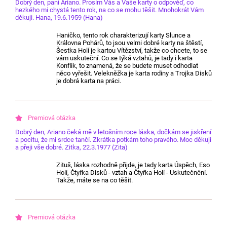
Dobrý den, paní Ariano. Prosím Vás a Vaše karty o odpověď, co
hezkého mi chystá tento rok, na co se mohu těšit. Mnohokrát Vám
děkuji. Hana, 19.6.1959 (Hana)
Haničko, tento rok charakterizují karty Slunce a
Královna Pohárů, to jsou velmi dobré karty na štěstí,
Šestka Holí je kartou Vítězství, takže co chcete, to se
vám uskuteční. Co se týká vztahů, je tady i karta
Konflik, to znamená, že se budete muset odhodlat
něco vyřešit. Velekněžka je karta rodiny a Trojka Disků
je dobrá karta na práci.
Dobrý den, Ariano čeká mě v letošním roce láska, dočkám se jiskření
a pocitu, že mi srdce tančí. Zkrátka potkám toho pravého. Moc děkuji
a přeji vše dobré. Zitka, 22.3.1977 (Zita)
Zituš, láska rozhodně přijde, je tady karta Úspěch, Eso
Holí, Čtyřka Disků - vztah a Čtyřka Holí - Uskutečnění.
Takže, máte se na co těšit.