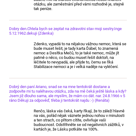
otázku, ale zaměstnání před vámi rozhodně je, stejně
tak peníze.
Dobry den.Chtela bych se zeptat na zdravotni stav moji sestry.Inge
5.12.1962.dekuji (Zdenka)
Zdenko, vypadá to na nějakou vážnou nemoc, která se
bude muset řešit, je tady karta Ďábel, to znamená
nemoc a Desítka Mečů, to je také nemoc, může jít
patrně o něco, co budou muset řešit doktoři, na
léčitele to nevypadá, ale přijde to, čemu se říká
Stabilizace nemoci a je i velká naděje na vyléčení.
Dobrý den paní Ariano, snad se na mne tentokrát dostane a
zodpovíte mi tu naléhavou otázku, zda na mě čeká ještě láska a kdy?
Jsem již dlouho sama, ale myslím, že mám co dát. nar. 24.8.1966 v 5
ráno Děkuji za odpověď, třeba ji tentokrát najdu :-) (Renáta)
Renčo, láska vás čeká, karty říkají, že to záleží hlavně
na vás, pořád nějak váznete jednou nohou v minulosti
a ten strach, co přitom cítíte, ovlivňuje vaši
budoucnost. Odstřihněte se od negativních zážitků, v
kartách je, že Lásku potkáte na 100%.