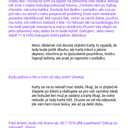
Dobrý deň. Chcela by som sa spýtať na zdravotný stav dedka. MInulý
rok sme v rodine bohužial prekonali traumu. Zomrela nám po ťažkej
chorobe- rakovine babka. Dovtedy bol dedko v poriadku, ale cca po
pol roku sa začali u neho prejavovať problémy, ktore sam nedokaže
poriadne identifikovať. Má vysoký tlak, večer sa necíti dobre, puchnú
mu nohy, citi celkovo slabosť v tele. Vo februari ide na kardiologiu.Krv
mu brali pred pár mesiacmi a mal ju ukážkovú.Prosim Vás zlepší sa
jeho zdravotný stav, alebo sa to bude horšiť. Dakujem. Jeho meno:
Adolf:11.4.1933 Dakujem Velmi pekne. (Monika)
Moni, dědeček má docela stabilní karty, to vypadá, že
tady bude ještě dlouho, ale karty mluví o jakési
depresi, všechno je to způsobené psychikou, trošku
haprují ledviny, ale jinak je naprosto v pořádku.
Budu jednou s tím o kom už roky sním? (Aneta)
Karty se na to netváří moc dobře, říkají, že si zbytečně
šlapete po štěstí a obětujete se pro váš vysněný ideál,
ale bohužel ten muž je zadaný a karty říkají, že volný
nebude, je tady karta Věž. Zkuste se od něj odpoutat,
jde vám tam nová láska, ale až za delší dobu.
Paní Ariano, bude mít dcera nar. 30.7.1976 dítě a partnera? Děkuji za
odpověď. (Ilona)