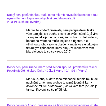
Dobrý den, paní Arianko , budu tento rok mít novou lásku,neboť s tou
nynejší to není to pravé,co bych si představovala.Já
23.3.1994.Děkuji (Marka)
Marko, to, co teď prožíváte, není perspektivní, láska
vám tam jde, ale trochu slevte ze svých nároků, já vím,
že my ženské jsme náročné, že bychom chtěli milého,
bohatého, věrného muže, nejlépe dirigenta, ale
většinou z toho vyplyne obyčejný mužský, ale takovým
tím milým způsobem, karty říkají, že láska vám tam
jde, ale bude to spíše v roce 2017.
Dobrý den, paní Ariano, mám před sebou spoustu problémů k řešení.
Potkám ještě nějakou lásku? Děkuji Marie 10.1.1961 (Marie)
Maruško, ano, budete toho mít hodně, tenhle rok bude
naplněný změnama a chce to rázné jednání, karty
dokonce mluví i o stěhování, láska vám tam jde, ale je
tam zmiňovaný spíše příští rok.
Dobrý den paní Ariano, prosím, jak se letos budou vyvíjet moje vztahy