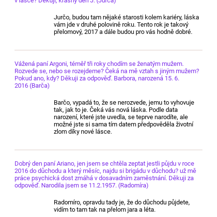
v lásce? Děkuji, krásný den J. (Jurča)
Jurčo, budou tam nějaké starosti kolem kariéry, láska
vám jde v druhé polovině roku. Tento rok je takový
přelomový, 2017 a dále budou pro vás hodně dobré.
Vážená paní Argoni, téměř tři roky chodím se ženatým mužem.
Rozvede se, nebo se rozejdeme? Čeká na mě vztah s jiným mužem?
Pokud ano, kdy? Děkuji za odpověď. Barbora, narozená 15. 6.
2016 (Barča)
Barčo, vypadá to, že se nerozvede, jemu to vyhovuje
tak, jak to je. Čeká vás nová láska. Podle data
narození, které jste uvedla, se teprve narodíte, ale
možné jste si sama tím datem předpověděla životní
zlom díky nové lásce.
Dobrý den paní Ariano, jen jsem se chtěla zeptat jestli půjdu v roce
2016 do důchodu a který měsíc, najdu si brigádu v důchodu? už mě
práce psychická dost zmáhá v dosavadním zaměstnání. Děkuji za
odpověď. Narodila jsem se 11.2.1957. (Radomíra)
Radomíro, opravdu tady je, že do důchodu půjdete,
vidím to tam tak na přelom jara a léta.