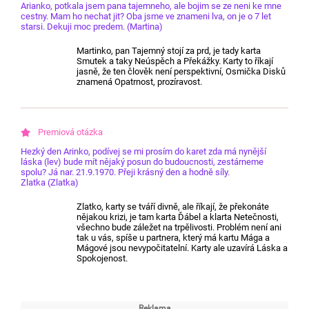
Arianko, potkala jsem pana tajemneho, ale bojim se ze neni ke mne
cestny. Mam ho nechat jit? Oba jsme ve znameni lva, on je o 7 let
starsi. Dekuji moc predem. (Martina)
Martinko, pan Tajemný stojí za prd, je tady karta
Smutek a taky Neúspěch a Překážky. Karty to říkají
jasně, že ten člověk není perspektivní, Osmička Disků
znamená Opatrnost, prozíravost.
Hezký den Arinko, podívej se mi prosím do karet zda má nynější
láska (lev) bude mít nějaký posun do budoucnosti, zestárneme
spolu? Já nar. 21.9.1970. Přeji krásný den a hodně síly.
Zlatka (Zlatka)
Zlatko, karty se tváří divně, ale říkají, že překonáte
nějakou krizi, je tam karta Ďábel a klarta Netečnosti,
všechno bude záležet na trpělivosti. Problém není ani
tak u vás, spíše u partnera, který má kartu Mága a
Mágové jsou nevypočitatelní. Karty ale uzavírá Láska a
Spokojenost.