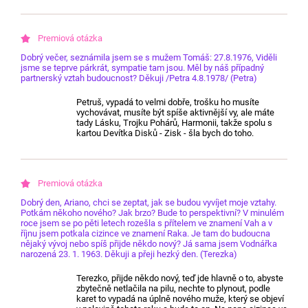
Dobrý večer, seznámila jsem se s mužem Tomáš: 27.8.1976, Viděli
jsme se teprve párkrát, sympatie tam jsou. Měl by náš případný
partnerský vztah budoucnost? Děkuji /Petra 4.8.1978/ (Petra)
Petruš, vypadá to velmi dobře, trošku ho musíte
vychovávat, musíte být spíše aktivnější vy, ale máte
tady Lásku, Trojku Pohárů, Harmonii, takže spolu s
kartou Devítka Disků - Zisk - šla bych do toho.
Dobrý den, Ariano, chci se zeptat, jak se budou vyvíjet moje vztahy.
Potkám někoho nového? Jak brzo? Bude to perspektivní? V minulém
roce jsem se po pěti letech rozešla s přítelem ve znamení Vah a v
říjnu jsem potkala cizince ve znamení Raka. Je tam do budoucna
nějaký vývoj nebo spíš přijde někdo nový? Já sama jsem Vodnářka
narozená 23. 1. 1963. Děkuji a přeji hezký den. (Terezka)
Terezko, přijde někdo nový, teď jde hlavně o to, abyste
zbytečně netlačila na pilu, nechte to plynout, podle
karet to vypadá na úplně nového muže, který se objeví