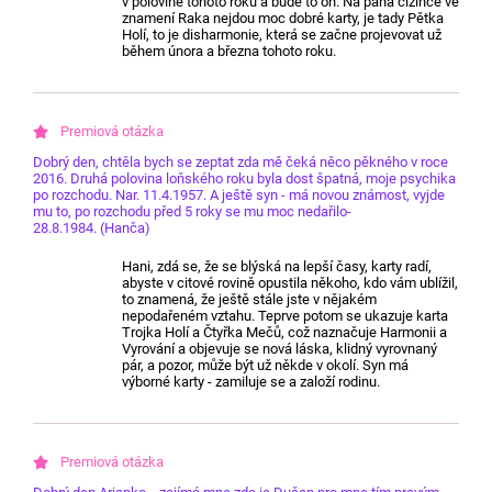
v polovině tohoto roku a bude to on. Na pana cizince ve
znamení Raka nejdou moc dobré karty, je tady Pětka
Holí, to je disharmonie, která se začne projevovat už
během února a března tohoto roku.
Dobrý den, chtěla bych se zeptat zda mě čeká něco pěkného v roce
2016. Druhá polovina loňského roku byla dost špatná, moje psychika
po rozchodu. Nar. 11.4.1957. A ještě syn - má novou známost, vyjde
mu to, po rozchodu před 5 roky se mu moc nedařilo-
28.8.1984. (Hanča)
Hani, zdá se, že se blýská na lepší časy, karty radí,
abyste v citové rovině opustila někoho, kdo vám ublížil,
to znamená, že ještě stále jste v nějakém
nepodařeném vztahu. Teprve potom se ukazuje karta
Trojka Holí a Čtyřka Mečů, což naznačuje Harmonii a
Vyrování a objevuje se nová láska, klidný vyrovnaný
pár, a pozor, může být už někde v okolí. Syn má
výborné karty - zamiluje se a založí rodinu.