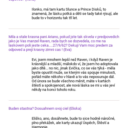
Ilonko, má tam kartu Slunce a Prince Disků, to
znamená, že lásku potká a děti se tady také rýsují, ale
bude to v horizontu tak tří let.
Mila a stale krasna pani Ariano, pokud jste tak skvela v predpovedich
jako je Vas manzel Raven, rada bych se dozvedela, co me na
laskovem poli jeste ceka.....27/9/62? Dekuji Vam moc predem za
odpoved a preji krasny zimni cas ! (Eva)
Evi, jsem mnohem lepší než Raven, i když Raven je
krásnější a mladší, málokdo ví, že jsem ho adoptovala
jako dítě... no nic, jinak Evička, co se vás týká - měla
byste opustit muže, se kterým vás spojuje minulosti,
pořád máte někoho v hlavě a to vás neposunuje dál.
Od února se bude všechno měnit, máte v kartách
štěstí a spokojenost, ale nová láska se mi u vás jeví
někdy na konci tohoto roku.
Buden stastna? Dosuahnem svoj ciel (Eliska)
Eliško, ano, dosáhnete, bude to sice hodně náročné,
plno překážek, ale karty ukazují Úspěch, Štěstí a
Harmonie.