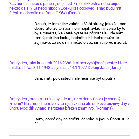
?....začnu si něco s pánem, co je teď v mé blízkosti a nebo přijde
někdo další ?...a nebo nikdo ?...děkuji za odpověď, snad budu mít
štěstí a odpovíte mi. Dana (1964) (Dana)
Danuš, je tam silné váhání z Vaší strany, jako že moc
dobře víte, že ten pán není nějak zvláštní, spíše by to
byla traverza, ke které byste se připoutala. Jde vám
tam úplně jiná láska, hodného, klidného muže, je
zajímavé, že se s ním můžete seznámit i přes inzerát.
Dobrý den, jaký bude rok 2016 ? Vrátí mi syn vypůjčené peníze které
mi dluží ? Nar,3.11.1943 a syn nar . 14.1.1977 Děkuji Jana (Jana)
Jani, vrátí, po částech, ale nesmíte být urputná.
Dobrý den , prosím koukla by jste mi,který den v únoru je vhodný na
změnu? Na změnu čehokoliv ,,,nejen vztahu ale celkově příznivý dny v
únoru.Moc dík Ariano. narozena březen znam.ryb. (Romana)
Romi, dobré dny na změnu čehokoliv jsou v únoru 10. a
21.