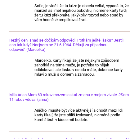
Sofie, je vidět, že ta krize je docela velká, vypadá to, že
manžel asi měl nějakou bokovku, nicméně karty tvrdí,
že tu krizi překonáte, jakýkoliv rozvod nebo soud by
vám hodně zkomplikoval život.
Hezký den, snad se dočkám odpovědi. Potkám ještě lásku? Jestli
ano tak kdy? Nar.jsem se 21.6.1964. Děkuji za případnou
odpověď. (Marcelka)
Marcelko, karty říkají, že jste nějakým způsobem
zahořklá na téma muže, je potřeba to nějak
odblokovat, ale lásku v osudu máte, dokonce karty
mluví o muži s domem a zahradou.
Mila Arian.Mam 63 rokov mozem cakat zmenu v mojom zivote .?Som
11 rokov vdova. (anna)
Aničko, musíte být více aktivnější a chodit mezi lidi,
karty říkají, že jste příliš izolovaná, nicméně podle
karet štěstí v lásce mít budete.