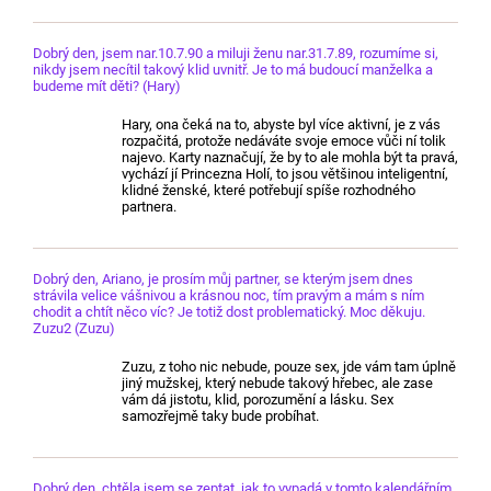
Dobrý den, jsem nar.10.7.90 a miluji ženu nar.31.7.89, rozumíme si,
nikdy jsem necítil takový klid uvnitř. Je to má budoucí manželka a
budeme mít děti? (Hary)
Hary, ona čeká na to, abyste byl více aktivní, je z vás
rozpačitá, protože nedáváte svoje emoce vůči ní tolik
najevo. Karty naznačují, že by to ale mohla být ta pravá,
vychází jí Princezna Holí, to jsou většinou inteligentní,
klidné ženské, které potřebují spíše rozhodného
partnera.
Dobrý den, Ariano, je prosím můj partner, se kterým jsem dnes
strávila velice vášnivou a krásnou noc, tím pravým a mám s ním
chodit a chtít něco víc? Je totiž dost problematický. Moc děkuju.
Zuzu2 (Zuzu)
Zuzu, z toho nic nebude, pouze sex, jde vám tam úplně
jiný mužskej, který nebude takový hřebec, ale zase
vám dá jistotu, klid, porozumění a lásku. Sex
samozřejmě taky bude probíhat.
Dobrý den, chtěla jsem se zeptat, jak to vypadá v tomto kalendářním