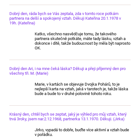
Dobrý den, ráda bych se Vás zeptala, zda v tomto roce potkám
partnera na delší a spokojený vztah. Děkuji Kateřina 20.1.1978 v
19h. (Kateřina)
Katko, všechno nasvědčuje tomu, že takového
partnera skutečně potkáte, máte tady lásku, vztah a
dokonce i dítě, takže budoucnost by měla být naprosto
OK.
Dobrý den Ari, i na mne čeká láska? Děkuji a přeji příjemný den pro
všechny tři. M. (Marie)
Marie, v kartách se objevuje Dvojka Pohárů, to je
nejlepší karta na vztah, jaká v tarotech je, takže láska
bude a bude to v druhé polovině tohoto roku.
Krásný den, chtěl bych se zeptat, jaký je výhled pro můj vztah, který
trvá 3roky, jsem nar.2.12.1968, partnerka 13.1.1970. Děkuji. (Jirka)
Jirko, vypadá to dobře, buďte více aktivní a vztah bude
v pořádku.