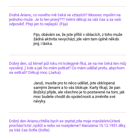
Drahá Ariano, co nového mě čeká ve vztazích? Mooooc myslím na
jednoho muže. Je to ten pravý??? Velmi děkuji za váš čas a za vaši
odpověď. Přeji jen to nejlepší. (Fija)
Fijo, obávám se, že jste příliš v oblacích, z toho muže
žádná aktivita nevychází, jde vám tam úplně někdo
jiný, i láska.
Dobrý den, už témeř půl roku mi kolegyně říká, ze na me čeká ten můj
vysněný ;) kde a jak ho mám potkat? Co mám udělat proto, abychom
se setkali? Děkuji moc (Jarka)
Jaruš, musíte pro to něco udělat, jste obklopená
samými ženami a to vás blokuje. Karty říkají, že pan
Božský přijde, ale všechno je to postavené na tom, jak
moc budete chodit do společnosti a změníte své
návyky.
Dobrý den Ariano,chtěla bych se zeptat,zda moje manželství,které
prochází krizí ,vydrží a nebo se rozejdeme?.Narozena 10.12.1951.díky
za Váš čas.Sofie (Sofie)