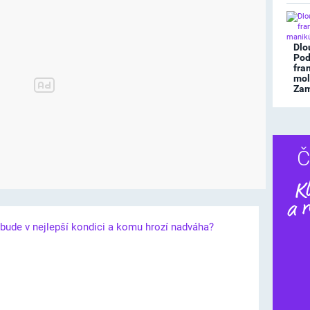
Dlo
Pod
fra
mol
Zami
Č
Dalš