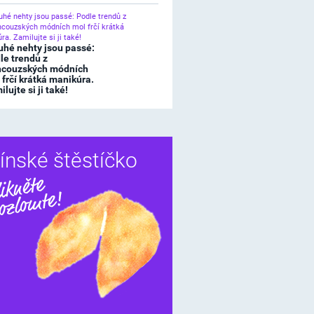
uhé nehty jsou passé:
le trendů z
ncouzských módních
 frčí krátká manikúra.
lujte si ji také!
ínské štěstíčko
Sdílet
í štěstíčko