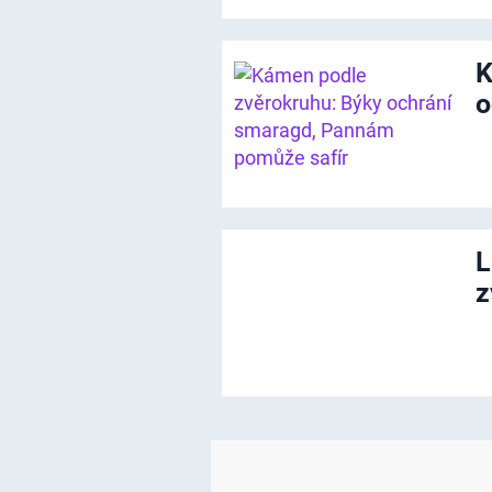
K
o
L
z