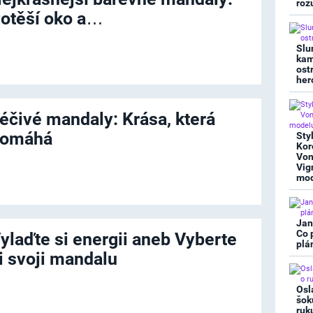
roz
otěší oko a…
Slu
kam
ost
her
éčivé mandaly: Krása, která
omáhá
Sty
Kor
Von
Vig
mod
Jan
Co 
ylaďte si energii aneb Vyberte
plá
i svoji mandalu
Osl
šok
ruk