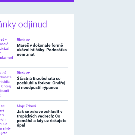
ánky odjinud
Blesk.cz
Mareš v dokonalé formě
ukázal břišáky: Padesátka
není znát
Blesk.cz
Šťastná Brzobohatá se
pochlubila fotkou: Ondřej
si neodpustil rýpanec
Moje Zdraví
Jak se zdravě zchladit v
tropických vedrech: Co
pomáhá a kdy už riskujete
úpal