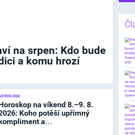
Čl
ví na srpen: Kdo bude
dici a komu hrozí
ASTROLOGIE
Horoskop na víkend 8.–9. 8.
2026: Koho potěší upřímný
kompliment a…