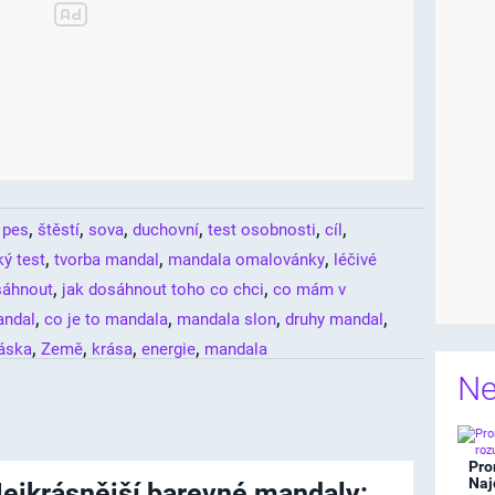
,
,
,
,
,
,
,
pes
štěstí
sova
duchovní
test osobnosti
cíl
,
,
,
ý test
tvorba mandal
mandala omalovánky
léčivé
,
,
sáhnout
jak dosáhnout toho co chci
co mám v
,
,
,
,
andal
co je to mandala
mandala slon
druhy mandal
,
,
,
,
láska
Země
krása
energie
mandala
Ne
Pro
Naj
ejkrásnější barevné mandaly: