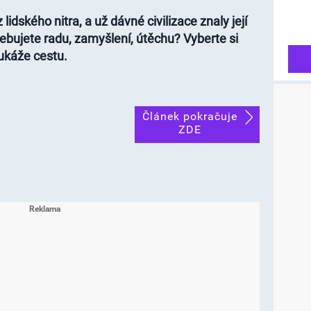
lidského nitra, a už dávné civilizace znaly její
třebujete radu, zamyšlení, útěchu? Vyberte si
ukáže cestu.
Článek pokračuje
ZDE