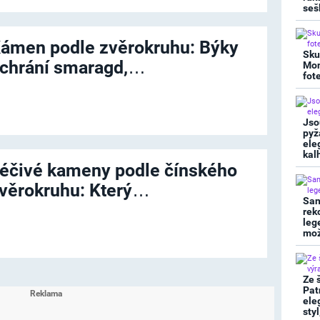
seš
ámen podle zvěrokruhu: Býky
Sku
chrání smaragd,…
Mon
fot
Jso
pyž
ele
kal
éčivé kameny podle čínského
věrokruhu: Který…
San
rek
leg
mož
Ze 
Pat
ele
sty