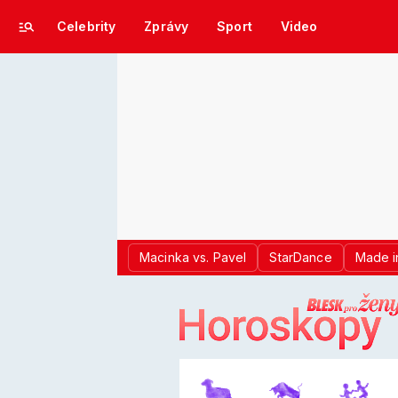
Celebrity
Zprávy
Sport
Video
Macinka vs. Pavel
StarDance
Made i
LOGO BLES