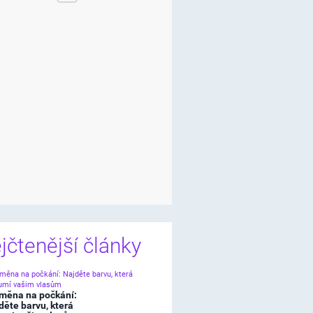
jčtenější články
měna na počkání:
děte barvu, která