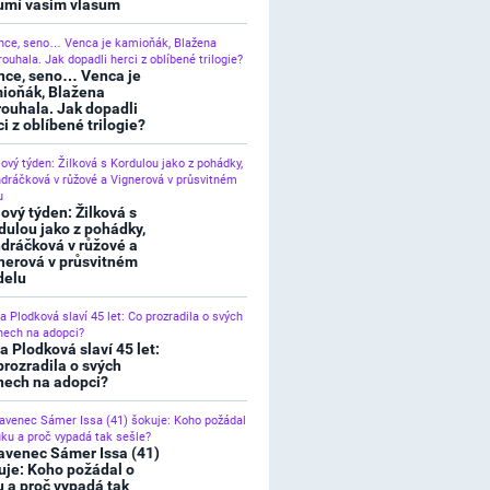
umí vašim vlasům
nce, seno… Venca je
ioňák, Blažena
rouhala. Jak dopadli
ci z oblíbené trilogie?
lový týden: Žilková s
dulou jako z pohádky,
dráčková v růžové a
nerová v průsvitném
elu
a Plodková slaví 45 let:
prozradila o svých
nech na adopci?
avenec Sámer Issa (41)
uje: Koho požádal o
u a proč vypadá tak