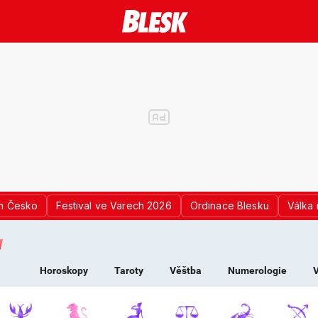
n Česko
Festival ve Varech 2026
Ordinace Blesku
Válka 
K PRO ŽENY - HOROS
Horoskopy
Taroty
Věštba
Numerologie
V