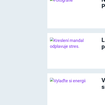
P
L
p
V
s