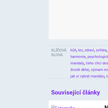
,
,
,
KLÍČOVÁ
kůň
lev
zdraví
zvířata
SLOVA
,
harmonie
psychologick
,
mandaly
čeho chci do
,
životě dělat
význam m
,
jak si vybrat mandalu
Související články
N