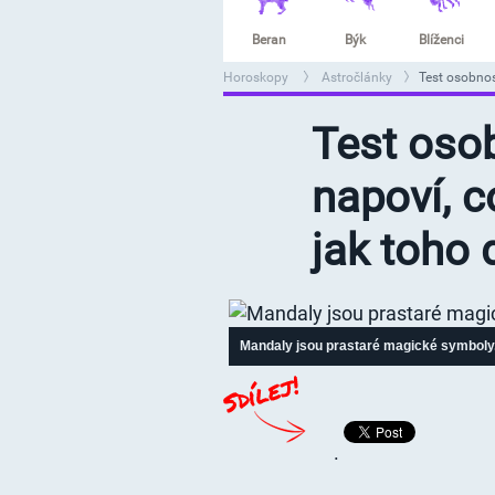
Beran
Býk
Blíženci
Horoskopy
Astročlánky
Test osobnos
>
>
Test oso
napoví, c
jak toho
Mandaly jsou prastaré magické symboly
.