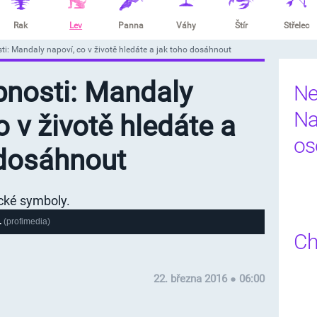
Rak
Lev
Panna
Váhy
Štír
Střelec
ti: Mandaly napoví, co v životě hledáte a jak toho dosáhnout
bnosti: Mandaly
Ne
Na
o v životě hledáte a
os
 dosáhnout
.
(profimedia)
Ch
22. března 2016 ● 06:00