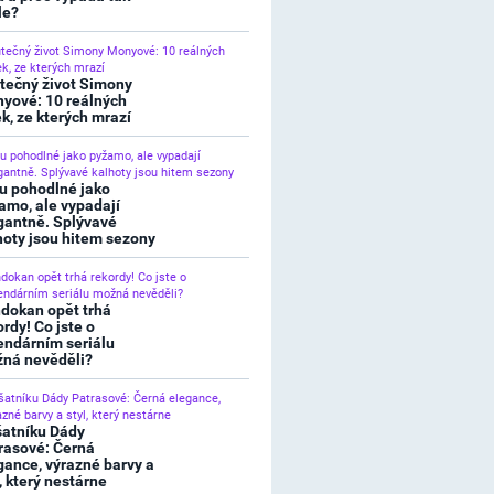
le?
tečný život Simony
yové: 10 reálných
ek, ze kterých mrazí
u pohodlné jako
amo, ale vypadají
gantně. Splývavé
hoty jsou hitem sezony
dokan opět trhá
ordy! Co jste o
endárním seriálu
ná nevěděli?
šatníku Dády
rasové: Černá
gance, výrazné barvy a
l, který nestárne