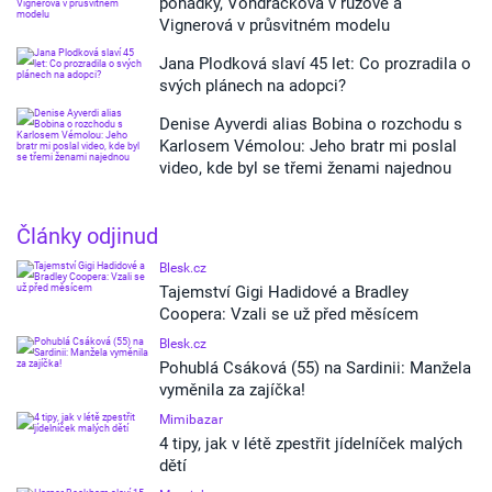
pohádky, Vondráčková v růžové a
Vignerová v průsvitném modelu
Jana Plodková slaví 45 let: Co prozradila o
svých plánech na adopci?
Denise Ayverdi alias Bobina o rozchodu s
Karlosem Vémolou: Jeho bratr mi poslal
video, kde byl se třemi ženami najednou
Články odjinud
Blesk.cz
Tajemství Gigi Hadidové a Bradley
Coopera: Vzali se už před měsícem
Blesk.cz
Pohublá Csáková (55) na Sardinii: Manžela
vyměnila za zajíčka!
Mimibazar
4 tipy, jak v létě zpestřit jídelníček malých
dětí