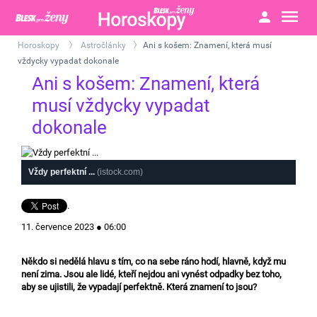
Horoskopy
Astročlánky
Ani s košem: Znamení, která musí
>
>
vždycky vypadat dokonale
Ani s košem: Znamení, která
musí vždycky vypadat
dokonale
Vždy perfektní ...
(istock.com)
.
11. července 2023 ● 06:00
Někdo si nedělá hlavu s tím, co na sebe ráno hodí, hlavně, když mu
není zima. Jsou ale lidé, kteří nejdou ani vynést odpadky bez toho,
aby se ujistili, že vypadají perfektně. Která znamení to jsou?