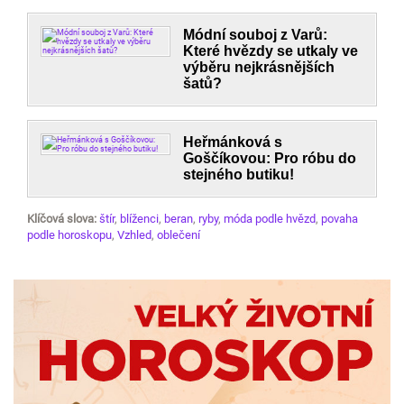
Módní souboj z Varů:
Které hvězdy se utkaly ve
výběru nejkrásnějších
šatů?
Heřmánková s
Goščíkovou: Pro róbu do
stejného butiku!
Klíčová slova:
štír
,
blíženci
,
beran
,
ryby
,
móda podle hvězd
,
povaha
podle horoskopu
,
Vzhled
,
oblečení