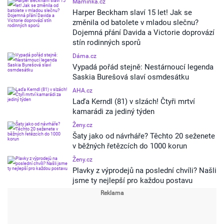
Maminka.cz
Harper Beckham slaví 15 let! Jak se
změnila od batolete v mladou slečnu?
Dojemná přání Davida a Victorie doprovází
stín rodinných sporů
Dáma.cz
Vypadá pořád stejně: Nestárnoucí legenda
Saskia Burešová slaví osmdesátku
AHA.cz
Laďa Kerndl (81) v slzách! Čtyři mrtví
kamarádi za jediný týden
Ženy.cz
Šaty jako od návrháře? Těchto 20 seženete
v běžných řetězcích do 1000 korun
Ženy.cz
Plavky z výprodejů na poslední chvíli? Našli
jsme ty nejlepší pro každou postavu