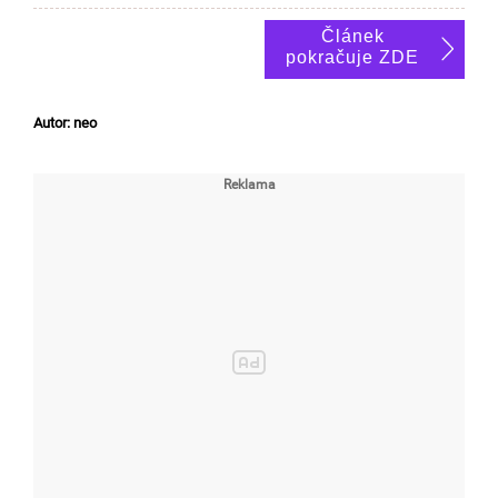
Článek
pokračuje ZDE
Autor: neo