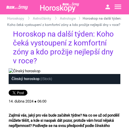
Horoskopy
Astročlánky
Astrologie
Horoskop na další týden:
>
>
>
Koho čeká vystoupení z komfortní zóny a kdo prožije nejlepší dny v roce?
Horoskop na další týden: Koho
čeká vystoupení z komfortní
zóny a kdo prožije nejlepší dny
v roce?
Čínský horoskop
(iStock)
.
14. dubna 2024 ● 06:00
Zajímá vás, jaký pro vás bude začátek týdne? Na co se už od pondělí
můžete těšit, a kde si naopak dát pozor, protože vám hrozí nějaká
nepříjemnost? Podívejte se na svou předpověď podle čínského