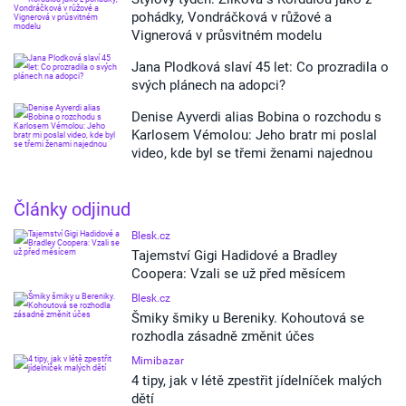
pohádky, Vondráčková v růžové a
Vignerová v průsvitném modelu
Jana Plodková slaví 45 let: Co prozradila o
svých plánech na adopci?
Denise Ayverdi alias Bobina o rozchodu s
Karlosem Vémolou: Jeho bratr mi poslal
video, kde byl se třemi ženami najednou
Články odjinud
Blesk.cz
Tajemství Gigi Hadidové a Bradley
Coopera: Vzali se už před měsícem
Blesk.cz
Šmiky šmiky u Bereniky. Kohoutová se
rozhodla zásadně změnit účes
Mimibazar
4 tipy, jak v létě zpestřit jídelníček malých
dětí