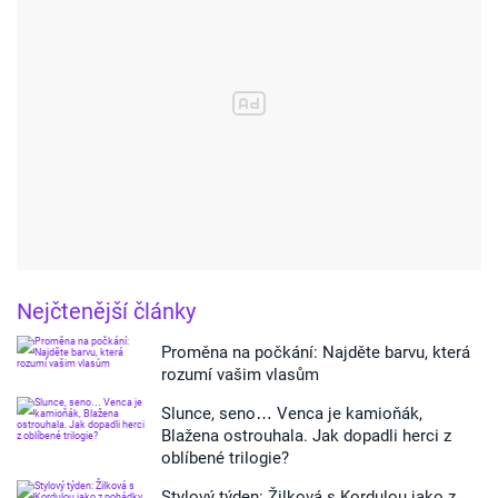
Nejčtenější články
Proměna na počkání: Najděte barvu, která
rozumí vašim vlasům
Slunce, seno… Venca je kamioňák,
Blažena ostrouhala. Jak dopadli herci z
oblíbené trilogie?
Stylový týden: Žilková s Kordulou jako z