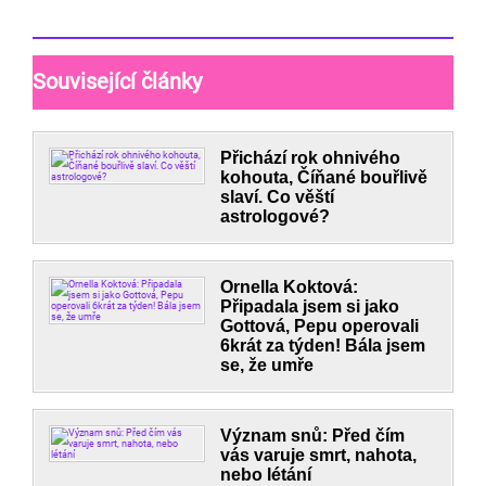
Související články
Přichází rok ohnivého
kohouta, Číňané bouřlivě
slaví. Co věští
astrologové?
Ornella Koktová:
Připadala jsem si jako
Gottová, Pepu operovali
6krát za týden! Bála jsem
se, že umře
Význam snů: Před čím
vás varuje smrt, nahota,
nebo létání