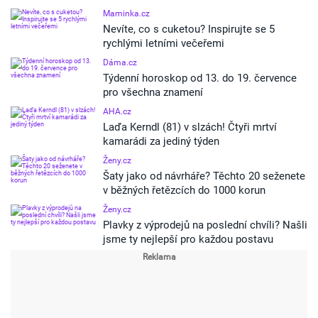
Maminka.cz
Nevíte, co s cuketou? Inspirujte se 5
rychlými letními večeřemi
Dáma.cz
Týdenní horoskop od 13. do 19. července
pro všechna znamení
AHA.cz
Laďa Kerndl (81) v slzách! Čtyři mrtví
kamarádi za jediný týden
Ženy.cz
Šaty jako od návrháře? Těchto 20 seženete
v běžných řetězcích do 1000 korun
Ženy.cz
Plavky z výprodejů na poslední chvíli? Našli
jsme ty nejlepší pro každou postavu