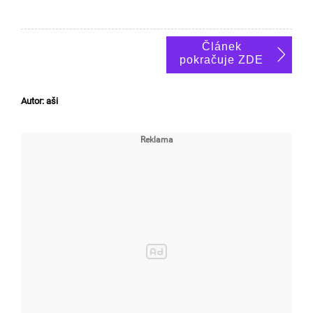
Článek
pokračuje ZDE
Autor: aši