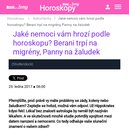
Horoskopy
Astročlánky
Jaké nemoci vám hrozí podle
>
>
horoskopu? Berani trpí na migrény, Panny na žaludek
Jaké nemoci vám hrozí podle
horoskopu? Berani trpí na
migrény, Panny na žaludek
(Shutterstock)
.
25. ledna 2017 ● 06:00
Přemýšlíte, proč právě vy máte problémy se zády, koleny nebo
žaludkem? Zeptejte se hvězd, možná vám odpoví. Už Hippokrates
kdysi řekl: Lékař bez znalosti astrologie by neměl být nazýván
lékařem. A ve skutečnosti mnohé studie potvrdily spojitost mezi
datem narození a nemocemi. Co tedy odhaluje vaše sluneční
znamení o vašem zdraví?