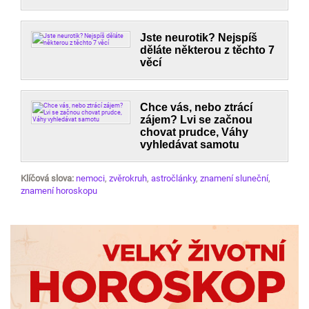
Jste neurotik? Nejspíš
děláte některou z těchto 7
věcí
Chce vás, nebo ztrácí
zájem? Lvi se začnou
chovat prudce, Váhy
vyhledávat samotu
Klíčová slova:
nemoci
,
zvěrokruh
,
astročlánky
,
znamení sluneční
,
znamení horoskopu