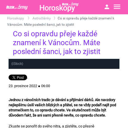
Horoskopy
Astročlánky
Co si opravdu přeje každé znamení k
>
>
Vánocům. Máte poslední šanci, jak to zjistit
Co si opravdu přeje každé
znamení k Vánocům. Máte
poslední šanci, jak to zjistit
(iStock)
.
23. prosince 2022 ● 06:00
Jednou z vánočních tradic je dávání a přijímání dárků. Ale navzdory
nejlepšímu úsilí vašich blízkých a přátel, se ne vždy podaří najít pod
stromečkem to, co opravdu chcete. Ve skutečnosti může být
důvodem fakt, že ani sami přesně nevíte, co opravdu chcete.
Zkuste se ponořit do svého nitra, a zjistěte, co přesně