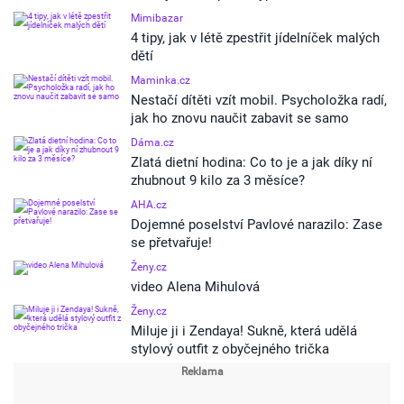
Mimibazar
4 tipy, jak v létě zpestřit jídelníček malých
dětí
Maminka.cz
Nestačí dítěti vzít mobil. Psycholožka radí,
jak ho znovu naučit zabavit se samo
Dáma.cz
Zlatá dietní hodina: Co to je a jak díky ní
zhubnout 9 kilo za 3 měsíce?
AHA.cz
Dojemné poselství Pavlové narazilo: Zase
se přetvařuje!
Ženy.cz
video Alena Mihulová
Ženy.cz
Miluje ji i Zendaya! Sukně, která udělá
stylový outfit z obyčejného trička