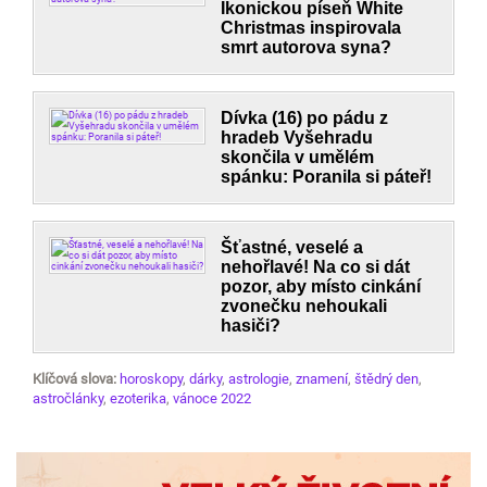
Ikonickou píseň White
Christmas inspirovala
smrt autorova syna?
Dívka (16) po pádu z
hradeb Vyšehradu
skončila v umělém
spánku: Poranila si páteř!
Šťastné, veselé a
nehořlavé! Na co si dát
pozor, aby místo cinkání
zvonečku nehoukali
hasiči?
Klíčová slova:
horoskopy
,
dárky
,
astrologie
,
znamení
,
štědrý den
,
astročlánky
,
ezoterika
,
vánoce 2022