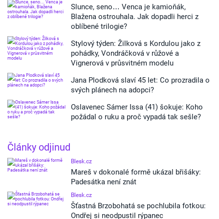
Slunce, seno… Venca je kamioňák,
Blažena ostrouhala. Jak dopadli herci z
oblíbené trilogie?
Stylový týden: Žilková s Kordulou jako z
pohádky, Vondráčková v růžové a
Vignerová v průsvitném modelu
Jana Plodková slaví 45 let: Co prozradila o
svých plánech na adopci?
Oslavenec Sámer Issa (41) šokuje: Koho
požádal o ruku a proč vypadá tak sešle?
Články odjinud
Blesk.cz
Mareš v dokonalé formě ukázal břišáky:
Padesátka není znát
Blesk.cz
Šťastná Brzobohatá se pochlubila fotkou:
Ondřej si neodpustil rýpanec