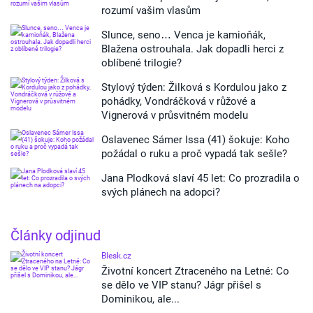
rozumí vašim vlasům
Slunce, seno… Venca je kamioňák,
Blažena ostrouhala. Jak dopadli herci z
oblíbené trilogie?
Stylový týden: Žilková s Kordulou jako z
pohádky, Vondráčková v růžové a
Vignerová v průsvitném modelu
Oslavenec Sámer Issa (41) šokuje: Koho
požádal o ruku a proč vypadá tak sešle?
Jana Plodková slaví 45 let: Co prozradila o
svých plánech na adopci?
Články odjinud
Blesk.cz
Životní koncert Ztraceného na Letné: Co
se dělo ve VIP stanu? Jágr přišel s
Dominikou, ale...