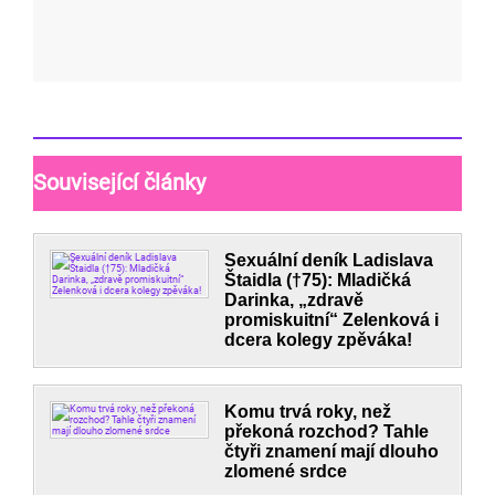
Související články
Sexuální deník Ladislava
Štaidla (†75): Mladičká
Darinka, „zdravě
promiskuitní“ Zelenková i
dcera kolegy zpěváka!
Komu trvá roky, než
překoná rozchod? Tahle
čtyři znamení mají dlouho
zlomené srdce