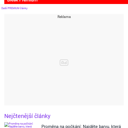
Další PREMIUM články
Nejčtenější články
Proměna na počkání: Najděte barvu, která