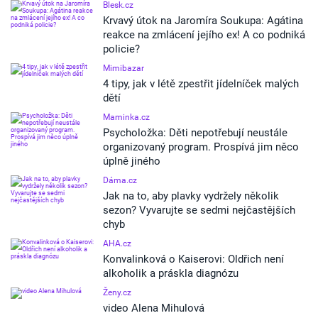
Blesk.cz
Krvavý útok na Jaromíra Soukupa: Agátina
reakce na zmlácení jejího ex! A co podniká
policie?
Mimibazar
4 tipy, jak v létě zpestřit jídelníček malých
dětí
Maminka.cz
Psycholožka: Děti nepotřebují neustále
organizovaný program. Prospívá jim něco
úplně jiného
Dáma.cz
Jak na to, aby plavky vydržely několik
sezon? Vyvarujte se sedmi nejčastějších
chyb
AHA.cz
Konvalinková o Kaiserovi: Oldřich není
alkoholik a práskla diagnózu
Ženy.cz
video Alena Mihulová