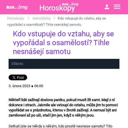
Horoskopy
Astročlánky
Kdo vstupuje do vztahu, aby se
>
>
vypořádal s osamělostí? Tihle nesnášejí samotu
Kdo vstupuje do vztahu, aby se
vypořádal s osamělostí? Tihle
nesnášejí samotu
(iStock)
.
3. února 2023 ● 06:00
Někteří lidé zažívají doslova paniku, pokud musít žít sami. Mají z ní
dokonce i strach. Jakmile ale vstoupí do vztahu, může jim to pomoci
vypořádat se s prázdnotou, kterou v životě zažívají. A nemusí být ani
zamilovaní až po uši, stačí jim jen, když s někým jsou.
Setkali jste se někdy s někým, kdo prostě nesnese samotu? Tito