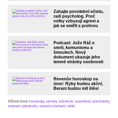
Zahajte povolební očistu,
radí psycholog. Proč
volby vzbuzují agresi a
jak se smířit s prohrou
Podcast: Jožo Ráž o
smrti, komunismu a
šmoulech. Nový
dokument ukazuje jeho
temné stránky osobnosti
Revenův horoskop na
únor: Ryby budou akční,
Berani budou mít štěsí
Klíčová slova:
horoskopy
,
samota
,
zvěrokruh
,
osamělost
,
astročlánky
,
znamení zvěrokruhu
,
sluneční znamení
,
vztah