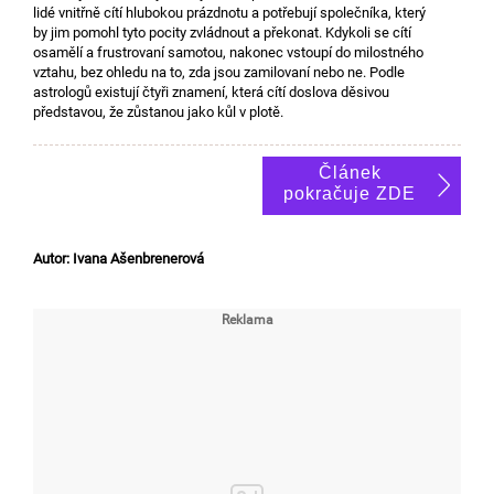
lidé vnitřně cítí hlubokou prázdnotu a potřebují společníka, který
by jim pomohl tyto pocity zvládnout a překonat. Kdykoli se cítí
osamělí a frustrovaní samotou, nakonec vstoupí do milostného
vztahu, bez ohledu na to, zda jsou zamilovaní nebo ne. Podle
astrologů existují čtyři znamení, která cítí doslova děsivou
představou, že zůstanou jako kůl v plotě.
Článek
pokračuje ZDE
Autor: Ivana Ašenbrenerová