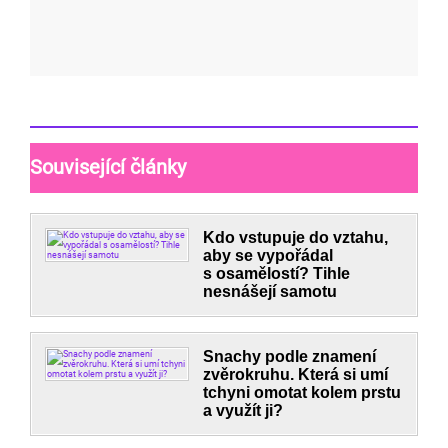
Související články
Kdo vstupuje do vztahu,
aby se vypořádal
s osamělostí? Tihle
nesnášejí samotu
Snachy podle znamení
zvěrokruhu. Která si umí
tchyni omotat kolem prstu
a využít ji?