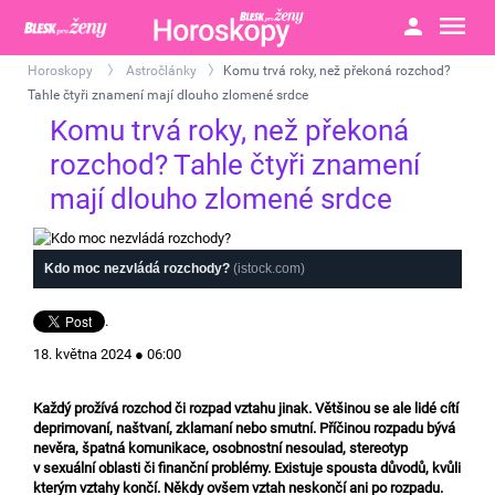
Horoskopy
Astročlánky
Komu trvá roky, než překoná rozchod?
>
>
Tahle čtyři znamení mají dlouho zlomené srdce
Komu trvá roky, než překoná
rozchod? Tahle čtyři znamení
mají dlouho zlomené srdce
Kdo moc nezvládá rozchody?
(istock.com)
.
18. května 2024 ● 06:00
Každý prožívá rozchod či rozpad vztahu jinak. Většinou se ale lidé cítí
deprimovaní, naštvaní, zklamaní nebo smutní. Příčinou rozpadu bývá
nevěra, špatná komunikace, osobnostní nesoulad, stereotyp
v sexuální oblasti či finanční problémy. Existuje spousta důvodů, kvůli
kterým vztahy končí. Někdy ovšem vztah neskončí ani po rozpadu.