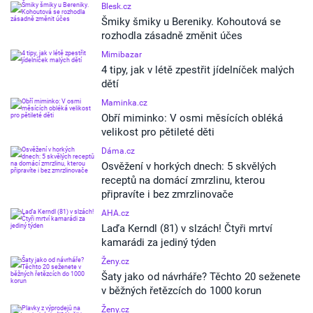
Blesk.cz
Šmiky šmiky u Bereniky. Kohoutová se
rozhodla zásadně změnit účes
Mimibazar
4 tipy, jak v létě zpestřit jídelníček malých
dětí
Maminka.cz
Obří miminko: V osmi měsících obléká
velikost pro pětileté děti
Dáma.cz
Osvěžení v horkých dnech: 5 skvělých
receptů na domácí zmrzlinu, kterou
připravíte i bez zmrzlinovače
AHA.cz
Laďa Kerndl (81) v slzách! Čtyři mrtví
kamarádi za jediný týden
Ženy.cz
Šaty jako od návrháře? Těchto 20 seženete
v běžných řetězcích do 1000 korun
Ženy.cz