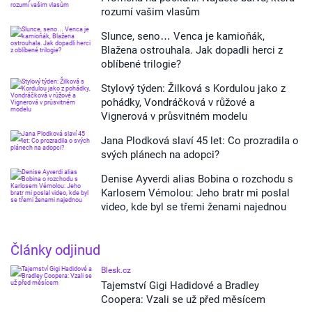
rozumí vašim vlasům
Slunce, seno… Venca je kamioňák,
Blažena ostrouhala. Jak dopadli herci z
oblíbené trilogie?
Stylový týden: Žilková s Kordulou jako z
pohádky, Vondráčková v růžové a
Vignerová v průsvitném modelu
Jana Plodková slaví 45 let: Co prozradila o
svých plánech na adopci?
Denise Ayverdi alias Bobina o rozchodu s
Karlosem Vémolou: Jeho bratr mi poslal
video, kde byl se třemi ženami najednou
Články odjinud
Blesk.cz
Tajemství Gigi Hadidové a Bradley
Coopera: Vzali se už před měsícem