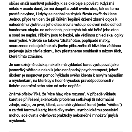
občas snaží namluvit pohádky, klasické báje a pověsti. Když má
někdo v osudu dané, že má dospět a zabít svého otce, tak se tomu
prostě nevyhne, i kdyby se nechal na zbytek života zavřít do klece.
Jednou přijde ten den, že při čištění legálně držené zbraně dojde k
náhodnému výstřelu a jeho otec zrovna vstoupí do dveří nebo odhodí
banánovou slupku na schodech, po kterých tak rád běhá jeho otec -
a osud se naplní. Příběhy jsou to hezké, ale většinou z hlediska logiky
nesmyslné. V životě se taková "ztráta" otce, popřípadě matky,
sourozence nebo jakéhokoliv jiného příbuzného či blízkého většinou
projevuje jako chvíle zlomu, kdy přestaneme souhlasit s názory těch,
které tímto ztrácíme.
Je samozřejmě otázka, nakolik má vykladač karet vystupovat jako
jasnozřivý věštec a nakolik jako nenápadný psychoterapeut, jehož
úkolem je inspirovat pomocí výkladu svého klienta k novým nápadům
a myšlenkám, na které by s hodně vysokou pravděpodobností v
tichém osamění nebo sám od sebe nepřišel.
Známé přísloví říká, že "více hlav, více rozumu". V případě výkladu
karet se při řešení jakéhokoliv problému setkávají tři informační
zdroje, což je, za prvé, klient, za druhé vykladač karet (nebo "věštec")
a za třetí tarotové karty, které díky svému symbolickému poselství
mohou sdělovat a ovlivňovat prakticky nekonečné množství jiných
myšlenek.