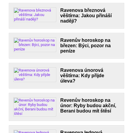
Ravenova březnová
věštírna: Jakou přináší
naději?
Ravenův horoskop na
březen: Býci, pozor na
peníze
Ravenova únorová
věštírna: Kdy přijde
úleva?
Revenův horoskop na
únor: Ryby budou akční,
Berani budou mít štěsí
Ravenova lednová