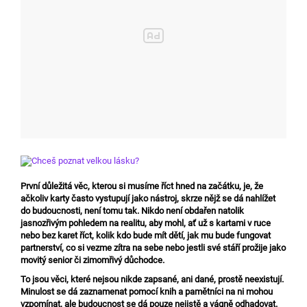
První důležitá věc, kterou si musíme říct hned na začátku, je, že
ačkoliv karty často vystupují jako nástroj, skrze nějž se dá nahlížet
do budoucnosti, není tomu tak. Nikdo není obdařen natolik
jasnozřivým pohledem na realitu, aby mohl, ať už s kartami v ruce
nebo bez karet říct, kolik kdo bude mít dětí, jak mu bude fungovat
partnerství, co si vezme zítra na sebe nebo jestli své stáří prožije jako
movitý senior či zimomřivý důchodce.
To jsou věci, které nejsou nikde zapsané, ani dané, prostě neexistují.
Minulost se dá zaznamenat pomocí knih a pamětníci na ni mohou
vzpomínat, ale budoucnost se dá pouze nejistě a vágně odhadovat.