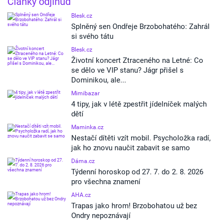
Články odjinud
Blesk.cz
Splněný sen Ondřeje Brzobohatého: Zahrál
si svého tátu
Blesk.cz
Životní koncert Ztraceného na Letné: Co
se dělo ve VIP stanu? Jágr přišel s
Dominikou, ale...
Mimibazar
4 tipy, jak v létě zpestřit jídelníček malých
dětí
Maminka.cz
Nestačí dítěti vzít mobil. Psycholožka radí,
jak ho znovu naučit zabavit se samo
Dáma.cz
Týdenní horoskop od 27. 7. do 2. 8. 2026
pro všechna znamení
AHA.cz
Trapas jako hrom! Brzobohatou už bez
Ondry nepoznávají