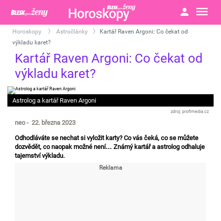
Horoskopy
Astročlánky
Kartář Raven Argoni: Co čekat od
>
>
výkladu karet?
Kartář Raven Argoni: Co čekat od
výkladu karet?
Astrolog a kartář Raven Argoni
profimedia.cz
neo - 22. března 2023
Odhodláváte se nechat si vyložit karty? Co vás čeká, co se můžete
dozvědět, co naopak možné není… Známý kartář a astrolog odhaluje
tajemství výkladu.