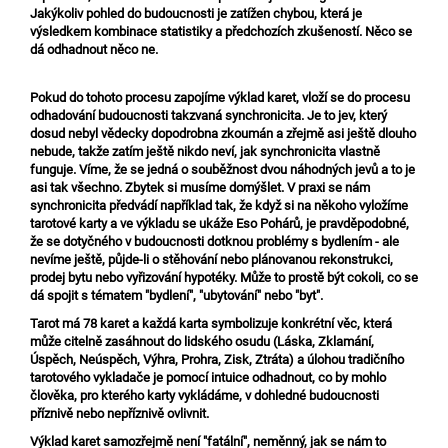
Jakýkoliv pohled do budoucnosti je zatížen chybou, která je
výsledkem kombinace statistiky a předchozích zkušeností. Něco se
dá odhadnout něco ne.
Pokud do tohoto procesu zapojíme výklad karet, vloží se do procesu
odhadování budoucnosti takzvaná synchronicita. Je to jev, který
dosud nebyl vědecky dopodrobna zkoumán a zřejmě asi ještě dlouho
nebude, takže zatím ještě nikdo neví, jak synchronicita vlastně
funguje. Víme, že se jedná o souběžnost dvou náhodných jevů a to je
asi tak všechno. Zbytek si musíme domýšlet. V praxi se nám
synchronicita předvádí například tak, že když si na někoho vyložíme
tarotové karty a ve výkladu se ukáže Eso Pohárů, je pravděpodobné,
že se dotyčného v budoucnosti dotknou problémy s bydlením - ale
nevíme ještě, půjde-li o stěhování nebo plánovanou rekonstrukci,
prodej bytu nebo vyřizování hypotéky. Může to prostě být cokoli, co se
dá spojit s tématem "bydlení", "ubytování" nebo "byt".
Tarot má 78 karet a každá karta symbolizuje konkrétní věc, která
může citelně zasáhnout do lidského osudu (Láska, Zklamání,
Úspěch, Neúspěch, Výhra, Prohra, Zisk, Ztráta) a úlohou tradičního
tarotového vykladače je pomocí intuice odhadnout, co by mohlo
člověka, pro kterého karty vykládáme, v dohledné budoucnosti
příznivě nebo nepříznivě ovlivnit.
Výklad karet samozřejmě není "fatální", neměnný, jak se nám to