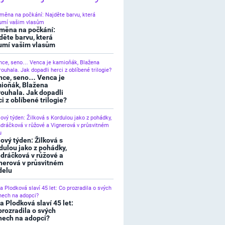
měna na počkání:
děte barvu, která
umí vašim vlasům
nce, seno… Venca je
ioňák, Blažena
rouhala. Jak dopadli
ci z oblíbené trilogie?
lový týden: Žilková s
dulou jako z pohádky,
dráčková v růžové a
nerová v průsvitném
elu
a Plodková slaví 45 let:
prozradila o svých
nech na adopci?