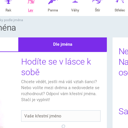
Rak
Lev
Panna
Váhy
Štír
Střelec
sky podle jména
jména
Dle jména
Ne
Hodíte se v lásce k
Na
sobě
os
Chcete vědět, jestli má váš vztah šanci?
Nebo volíte mezi dvěma a nedovedete se
rozhodnout? Odpoví vám křestní jména.
Stačí je vyplnit!
Sa