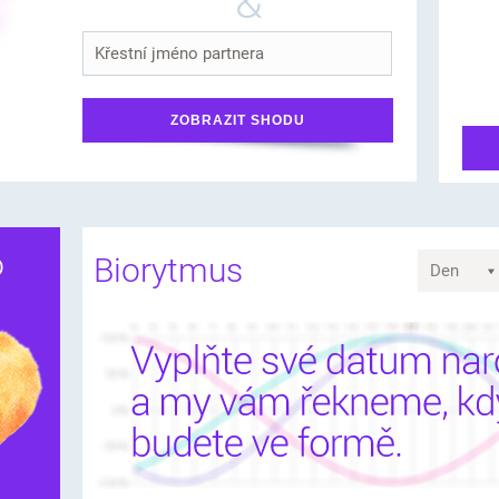
&
o
Biorytmus