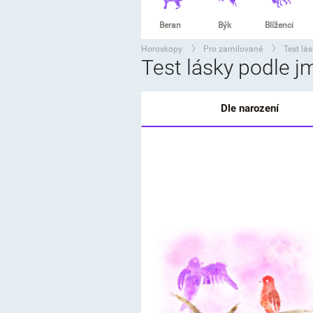
Beran
Býk
Blíženci
Horoskopy
Pro zamilované
Test lá
>
>
Test lásky podle 
Dle narození