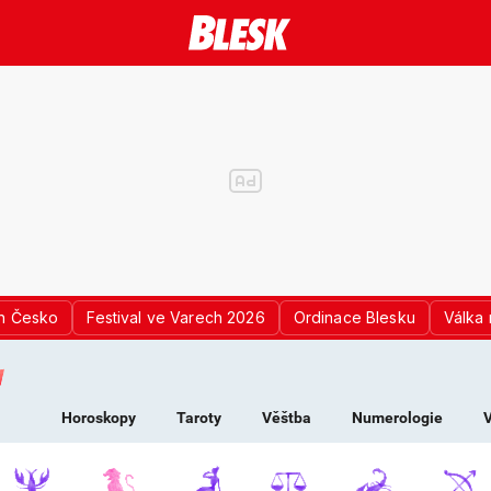
n Česko
Festival ve Varech 2026
Ordinace Blesku
Válka 
K PRO ŽENY - HOROS
Horoskopy
Taroty
Věštba
Numerologie
V