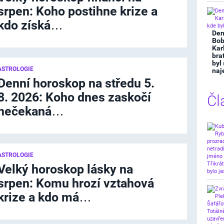
srpen: Koho postihne krize a
kdo získá…
Den
Bob
Kar
bra
byl
ASTROLOGIE
naj
Denní horoskop na středu 5.
8. 2026: Koho dnes zaskočí
Čl
nečekaná…
ASTROLOGIE
Velký horoskop lásky na
srpen: Komu hrozí vztahová
krize a kdo má…