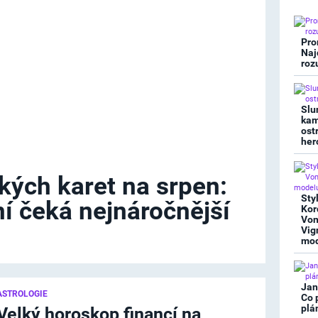
Pro
Naj
roz
Slu
kam
ost
her
kých karet na srpen:
Sty
í čeká nejnáročnější
Kor
Von
…
Vig
mod
Jan
ASTROLOGIE
Co 
plá
Velký horoskop financí na