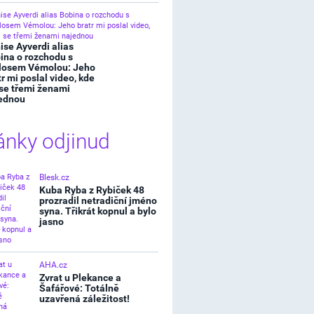
ise Ayverdi alias
ina o rozchodu s
losem Vémolou: Jeho
tr mi poslal video, kde
 se třemi ženami
ednou
ánky odjinud
Blesk.cz
Kuba Ryba z Rybiček 48
prozradil netradiční jméno
syna. Třikrát kopnul a bylo
jasno
AHA.cz
Zvrat u Plekance a
Šafářové: Totálně
uzavřená záležitost!