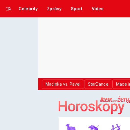
Celebrity
Zprávy
Sport
Video
Macinka vs. Pavel
StarDance
Made i
LOGO BLES