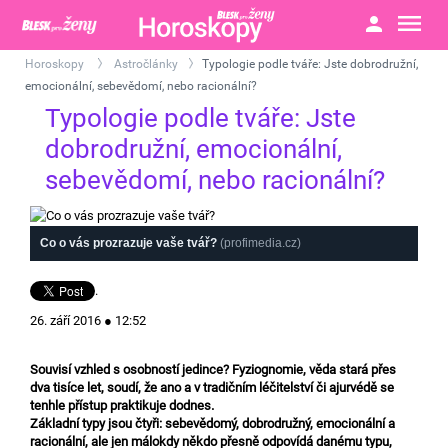
Horoskopy
Astročlánky
Typologie podle tváře: Jste dobrodružní,
>
>
emocionální, sebevědomí, nebo racionální?
Typologie podle tváře: Jste
dobrodružní, emocionální,
sebevědomí, nebo racionální?
Co o vás prozrazuje vaše tvář?
(profimedia.cz)
.
26. září 2016 ● 12:52
Souvisí vzhled s osobností jedince? Fyziognomie, věda stará přes
dva tisíce let, soudí, že ano a v tradičním léčitelství či ajurvédě se
tenhle přístup praktikuje dodnes.
Základní typy jsou čtyři: sebevědomý, dobrodružný, emocionální a
racionální, ale jen málokdy někdo přesně odpovídá danému typu,