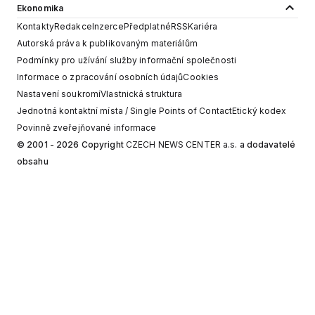
Ekonomika
Kontakty
Redakce
Inzerce
Předplatné
RSS
Kariéra
Autorská práva k publikovaným materiálům
Podmínky pro užívání služby informační společnosti
Informace o zpracování osobních údajů
Cookies
Nastavení soukromí
Vlastnická struktura
Jednotná kontaktní místa / Single Points of Contact
Etický kodex
Povinně zveřejňované informace
© 2001 - 2026 Copyright
CZECH NEWS CENTER a.s.
a dodavatelé
obsahu