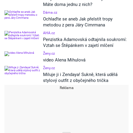
Máte doma jednu z nich?
Dáma.cz
Ochlaďte se aneb Jak přelstít tropy
metodou z pera Járy Cimrmana
AHA.cz
Penzistka Adamovská odtajnila soukromí:
Vztah se Štěpánkem v zajetí mlčení
Ženy.cz
video Alena Mihulová
Ženy.cz
Miluje ji i Zendaya! Sukně, která udělá
stylový outfit z obyčejného trička