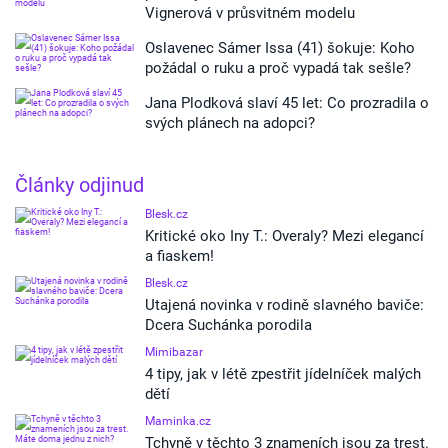
Vignerová v průsvitném modelu
Oslavenec Sámer Issa (41) šokuje: Koho
požádal o ruku a proč vypadá tak sešle?
Jana Plodková slaví 45 let: Co prozradila o
svých plánech na adopci?
Články odjinud
Blesk.cz
Kritické oko Iny T.: Overaly? Mezi elegancí
a fiaskem!
Blesk.cz
Utajená novinka v rodině slavného baviče:
Dcera Suchánka porodila
Mimibazar
4 tipy, jak v létě zpestřit jídelníček malých
dětí
Maminka.cz
Tchyně v těchto 3 znameních jsou za trest.