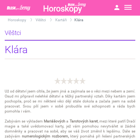
Horoskopy
Věštci
Kartáři
Klára
>
>
>
Věštci
Klára
Už od dětství jsem cítila, že jsem jiná a zajímala se o věci mezi nebem a zemí.
Osud mi připravil nelehké dětství a těžký partnerský vztah. Díky kartám jsem
pochopila, proč se mi některé věci dějí stále dokola a začala jsem na sobě
pracovat. Svou pílí jsem v sobě probudila své schopnosti a ráda bych
pomohla i vám.
Zabývám se výkladem
Mariášových
a
Tarotových karet
, mezi které patří Dračí
magie a také uvědomovací karty, jež vám pomohou nevytvářet si žádné
domněnky a pracovat na sobě, aby se váš život změnil k lepšímu. Dále se
zabývám
numerologickým rozborem,
který pomáhá při řešení partnerských