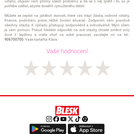
vztahů, objasní vám příčiny všech problémů a dá se z něj zjistit i to, co je
potřeba udělat, abyste dosáhli vytouženého štěstí.
Můžete se zeptat na jakékoli starosti, které vás trápí (láska, rodinné vztahy,
finance, podnikání, práce, těžké životní situace). Zodpovím vám pravdivě
všechny otázky. K výkladu přistupuji zodpovědně a individuálně. Mým cílem
je vám pomoci. Pokud hledáte odpovědi na své otázky, chcete změnit svůj
život k lepšímu a máte chuť na sobě pracovat, zavolejte mi na tel.:
906700700
. Vaše kartářka Klára
Vaše hodnocení