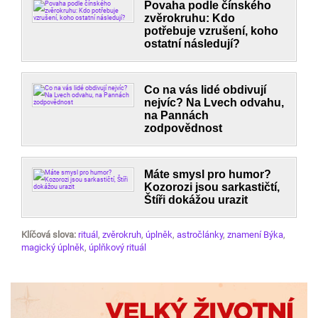
Povaha podle čínského
zvěrokruhu: Kdo
potřebuje vzrušení, koho
ostatní následují?
Co na vás lidé obdivují
nejvíc? Na Lvech odvahu,
na Pannách
zodpovědnost
Máte smysl pro humor?
Kozorozi jsou sarkastičtí,
Štíři dokážou urazit
Klíčová slova:
rituál
,
zvěrokruh
,
úplněk
,
astročlánky
,
znamení Býka
,
magický úplněk
,
úplňkový rituál