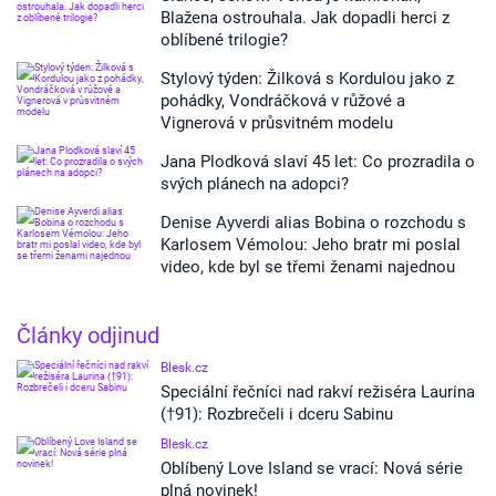
Blažena ostrouhala. Jak dopadli herci z
oblíbené trilogie?
Stylový týden: Žilková s Kordulou jako z
pohádky, Vondráčková v růžové a
Vignerová v průsvitném modelu
Jana Plodková slaví 45 let: Co prozradila o
svých plánech na adopci?
Denise Ayverdi alias Bobina o rozchodu s
Karlosem Vémolou: Jeho bratr mi poslal
video, kde byl se třemi ženami najednou
Články odjinud
Blesk.cz
Speciální řečníci nad rakví režiséra Laurina
(†91): Rozbrečeli i dceru Sabinu
Blesk.cz
Oblíbený Love Island se vrací: Nová série
plná novinek!