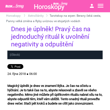
Horoskopy
Astročlánky
Tarotskop na srpen: Berany čeká cesta,
>
>
Panny velká změna a Ryby uvíznou ve stojatých vodách
Dnes je úplněk! Pravý čas na
jednoduchý rituál k uvolnění
negativity a odpuštění
(iStock)
.
24. října 2018 ● 06:00
Magický úplněk je dnes ve znamení Býka. Je čas na očistu a
hýčkání. Je to také čas na to, abyste relaxovali a zbavili se všeho
negativního. Mimo jiné můžete při úplňkovém rituálu nabrat sílu na to,
abyste odpustili těm, kteří vám ublížili. Tento snadný rituál proveďte
dnes večer. Stačí pět kroků a budete se cítit jako znovuzrozeni.