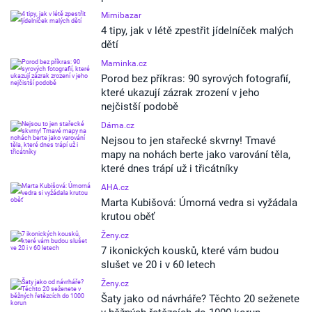
Mimibazar
4 tipy, jak v létě zpestřit jídelníček malých
dětí
Maminka.cz
Porod bez příkras: 90 syrových fotografií,
které ukazují zázrak zrození v jeho
nejčistší podobě
Dáma.cz
Nejsou to jen stařecké skvrny! Tmavé
mapy na nohách berte jako varování těla,
které dnes trápí už i třicátníky
AHA.cz
Marta Kubišová: Úmorná vedra si vyžádala
krutou oběť
Ženy.cz
7 ikonických kousků, které vám budou
slušet ve 20 i v 60 letech
Ženy.cz
Šaty jako od návrháře? Těchto 20 seženete