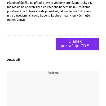
Působení úplňku na přírodní jevy je vědecky prokázané. Jaký vliv
má Měsíc na chování lidí a co všechno během úplňku můžeme
pociťovat? Je to také skvělá příležitost, jak nahlédnout do svého
nitra a uvědomit si svoje trápení. Existuje rituál, který vás může
trápení zbavit.
Článek
pokračuje ZDE
Autor: aši