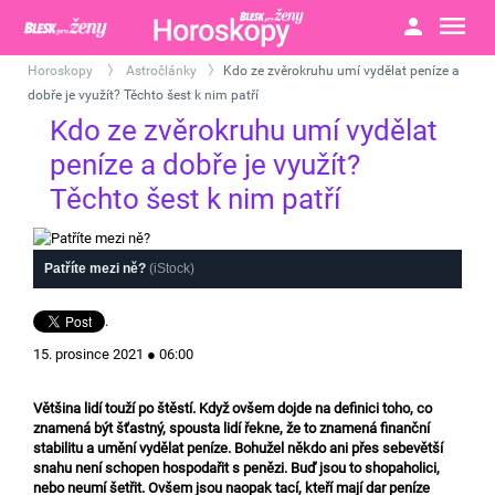
Horoskopy
Astročlánky
Kdo ze zvěrokruhu umí vydělat peníze a
>
>
dobře je využít? Těchto šest k nim patří
Kdo ze zvěrokruhu umí vydělat
peníze a dobře je využít?
Těchto šest k nim patří
Patříte mezi ně?
(iStock)
.
15. prosince 2021 ● 06:00
Většina lidí touží po štěstí. Když ovšem dojde na definici toho, co
znamená být šťastný, spousta lidí řekne, že to znamená finanční
stabilitu a umění vydělat peníze. Bohužel někdo ani přes sebevětší
snahu není schopen hospodařit s penězi. Buď jsou to shopaholici,
nebo neumí šetřit. Ovšem jsou naopak tací, kteří mají dar peníze