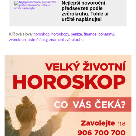
Nejlepší novoroční
předsevzetí podle
zvěrokruhu. Tohle si
určitě naplánujte!
Klíčová slova:
horoskop
,
horoskopy
,
peníze
,
finance
,
bohatství
,
zvěrokruh
,
astročlánky
,
znamení zvěrokruhu