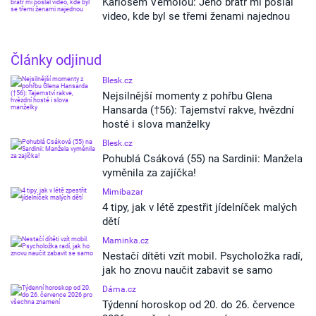
Karlosem Vémolou: Jeho bratr mi poslal
video, kde byl se třemi ženami najednou
Články odjinud
Blesk.cz
Nejsilnější momenty z pohřbu Glena
Hansarda (†56): Tajemství rakve, hvězdní
hosté i slova manželky
Blesk.cz
Pohublá Csáková (55) na Sardinii: Manžela
vyměnila za zajíčka!
Mimibazar
4 tipy, jak v létě zpestřit jídelníček malých
dětí
Maminka.cz
Nestačí dítěti vzít mobil. Psycholožka radí,
jak ho znovu naučit zabavit se samo
Dáma.cz
Týdenní horoskop od 20. do 26. července