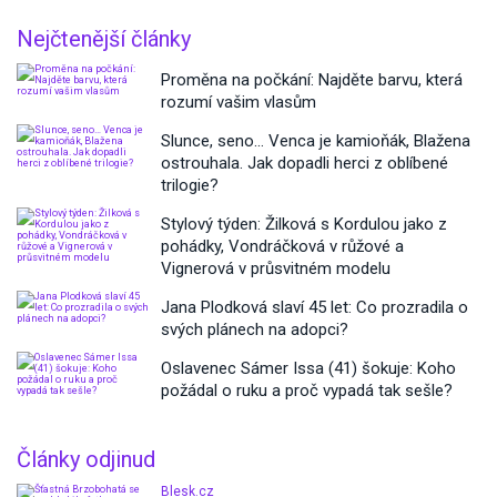
Nejčtenější články
Proměna na počkání: Najděte barvu, která
rozumí vašim vlasům
Slunce, seno… Venca je kamioňák, Blažena
ostrouhala. Jak dopadli herci z oblíbené
trilogie?
Stylový týden: Žilková s Kordulou jako z
pohádky, Vondráčková v růžové a
Vignerová v průsvitném modelu
Jana Plodková slaví 45 let: Co prozradila o
svých plánech na adopci?
Oslavenec Sámer Issa (41) šokuje: Koho
požádal o ruku a proč vypadá tak sešle?
Články odjinud
Blesk.cz