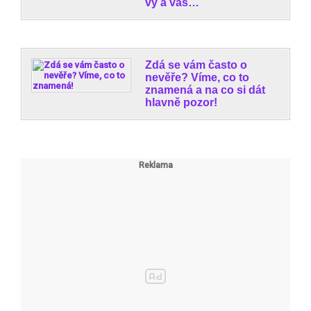
vy a váš…
Zdá se vám často o
nevěře? Víme, co to
znamená a na co si dát
hlavně pozor!