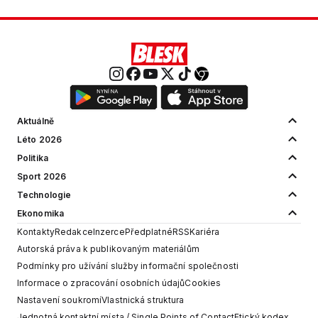
Aktuálně
Léto 2026
Politika
Sport 2026
Technologie
Ekonomika
Kontakty
Redakce
Inzerce
Předplatné
RSS
Kariéra
Autorská práva k publikovaným materiálům
Podmínky pro užívání služby informační společnosti
Informace o zpracování osobních údajů
Cookies
Nastavení soukromí
Vlastnická struktura
Jednotná kontaktní místa / Single Points of Contact
Etický kodex