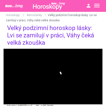
Horoskopy
Astročlánky
Velký podzimní horoskop lásky: Lvi se
>
>
zamilují v práci, Váhy čeká velká zkouška
Velký podzimní horoskop lásky:
Lvi se zamilují v práci, Váhy čeká
velká zkouška