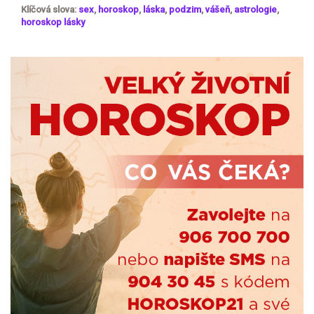
Klíčová slova:
sex
,
horoskop
,
láska
,
podzim
,
vášeň
,
astrologie
,
horoskop lásky