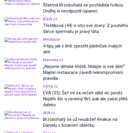
Šťastná Brzobohatá se pochlubila fotkou:
Ondřej si neodpustil rýpanec
Blesk.cz
Třeštíková (44) o otci své dcery: Z pouhého
dárce spermatu je pravý táta
Mimibazar
4 tipy, jak v létě zpestřit jídelníček malých
dětí
Maminka.cz
„Nejsme dětské hřiště, hlídejte si své děti!“
Majitel restaurace zavedl nekompromisní
pravidla
Dáma.cz
EVA (35): Šéf mi za večeři slíbil víc peněz:
Nejdřív šlo o nevinný flirt, pak ale zašel příliš
daleko
AHA.cz
Brzobohatý se už neudržel! Reakce na
Danielu v bizarním oblečku