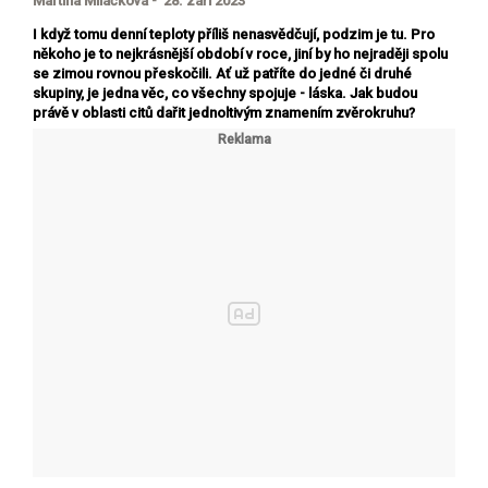
Martina Miláčková - 28. září 2023
I když tomu denní teploty příliš nenasvědčují, podzim je tu. Pro
někoho je to nejkrásnější období v roce, jiní by ho nejraději spolu
se zimou rovnou přeskočili. Ať už patříte do jedné či druhé
skupiny, je jedna věc, co všechny spojuje - láska. Jak budou
právě v oblasti citů dařit jednoltivým znamením zvěrokruhu?