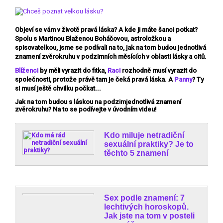
Objeví se vám v životě pravá láska? A kde ji máte šanci potkat?
Spolu s
Martinou Blaženou Boháčovou
, astroložkou a
spisovatelkou, jsme se podívali na to, jak na tom budou jednotlivá
znamení zvěrokruhu v podzimních měsících v oblasti lásky a citů.
Blíženci
by měli vyrazit do fitka,
Raci
rozhodně musí vyrazit do
společnosti, protože právě tam je čeká pravá láska. A
Panny
? Ty
si musí ještě chvilku počkat...
Jak na tom budou s láskou na podzimjednotlivá znamení
zvěrokruhu? Na to se podívejte v úvodním videu!
Kdo miluje netradiční
sexuální praktiky? Je to
těchto 5 znamení
Sex podle znamení: 7
lechtivých horoskopů.
Jak jste na tom v posteli