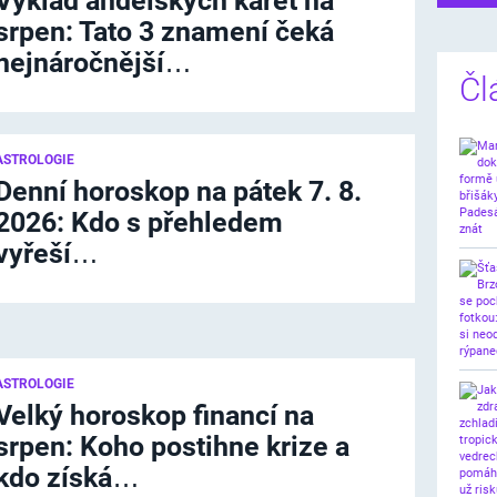
Výklad andělských karet na
srpen: Tato 3 znamení čeká
nejnáročnější…
Čl
ASTROLOGIE
Denní horoskop na pátek 7. 8.
2026: Kdo s přehledem
vyřeší…
ASTROLOGIE
Velký horoskop financí na
srpen: Koho postihne krize a
kdo získá…