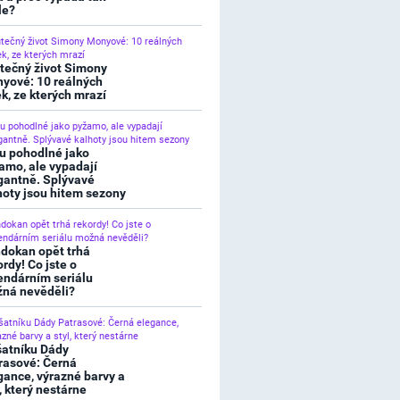
le?
tečný život Simony
yové: 10 reálných
ek, ze kterých mrazí
u pohodlné jako
amo, ale vypadají
gantně. Splývavé
hoty jsou hitem sezony
dokan opět trhá
ordy! Co jste o
endárním seriálu
ná nevěděli?
šatníku Dády
rasové: Černá
gance, výrazné barvy a
l, který nestárne