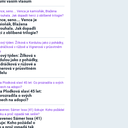
umí vašim vlasům
nce, seno… Venca je
ioňák, Blažena
rouhala. Jak dopadli
ci z oblíbené trilogie?
lový týden: Žilková s
dulou jako z pohádky,
dráčková v růžové a
nerová v průsvitném
elu
a Plodková slaví 45 let:
prozradila o svých
nech na adopci?
avenec Sámer Issa (41)
uje: Koho požádal o
u a proč vypadá tak