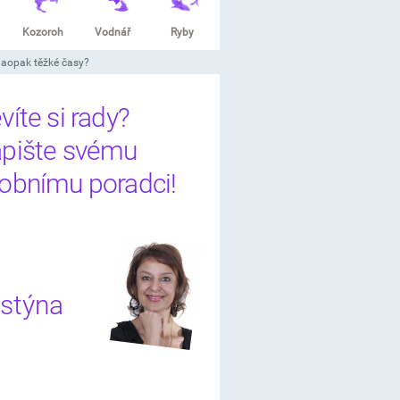
Kozoroh
Vodnář
Ryby
naopak těžké časy?
víte si rady?
pište svému
obnímu poradci!
stýna