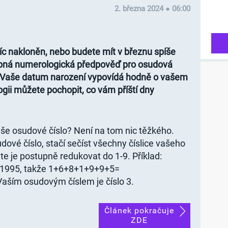
2. března 2024 ● 06:00
c nakloněn, nebo budete mít v březnu spíše
obná numerologická předpověď pro osudová
t. Vaše datum narození vypovídá hodně o vašem
ogii můžete pochopit, co vám příští dny
 vaše osudové číslo? Není na tom nic těžkého.
sudové číslo, stačí sečíst všechny číslice vašeho
te je postupně redukovat do 1-9. Příklad:
8. 1995, takže 1+6+8+1+9+9+5=
ším osudovým číslem je číslo 3.
Článek pokračuje
ZDE