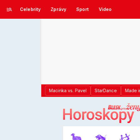
Celebrity
Zprávy
Sport
Video
Macinka vs. Pavel
StarDance
Made i
LOGO BLES