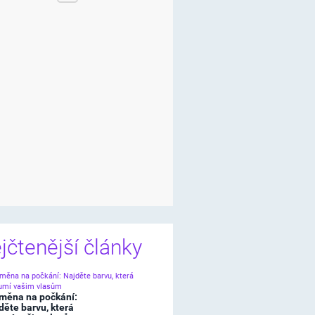
jčtenější články
měna na počkání:
děte barvu, která