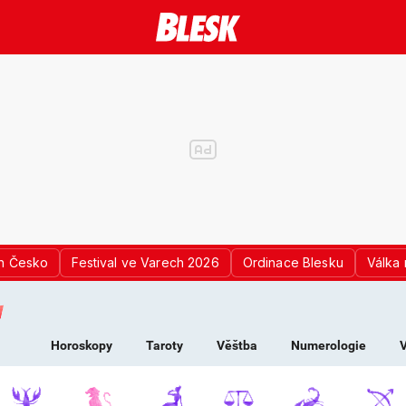
n Česko
Festival ve Varech 2026
Ordinace Blesku
Válka 
K PRO ŽENY - HOROS
Horoskopy
Taroty
Věštba
Numerologie
V