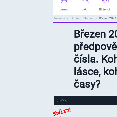
Beran
Býk
Blíženci
Horoskopy
Astročlánky
Březen 2024:
>
>
Březen 2
předpově
čísla. Ko
lásce, k
časy?
(iStock)