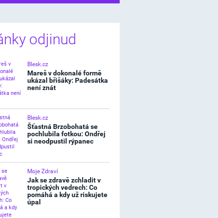
ánky odjinud
Blesk.cz
Mareš v dokonalé formě
ukázal břišáky: Padesátka
není znát
Blesk.cz
Šťastná Brzobohatá se
pochlubila fotkou: Ondřej
si neodpustil rýpanec
Moje Zdraví
Jak se zdravě zchladit v
tropických vedrech: Co
pomáhá a kdy už riskujete
úpal