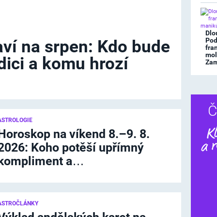
Dlo
Pod
ví na srpen: Kdo bude
fra
mol
dici a komu hrozí
Zami
Č
ASTROLOGIE
Horoskop na víkend 8.–9. 8.
2026: Koho potěší upřímný
kompliment a…
ASTROČLÁNKY
Dalš