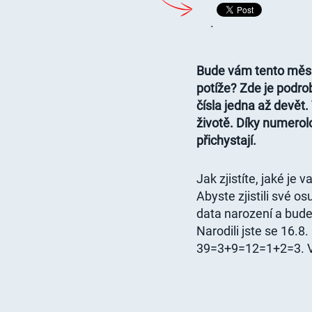
.
Bude vám tento měsí
potíže? Zde je podr
čísla jedna až devě
životě. Díky numerol
přichystají.
Jak zjistíte, jaké je
Abyste zjistili své o
data narození a bude
Narodili jste se 16.
39=3+9=12=1+2=3. Va