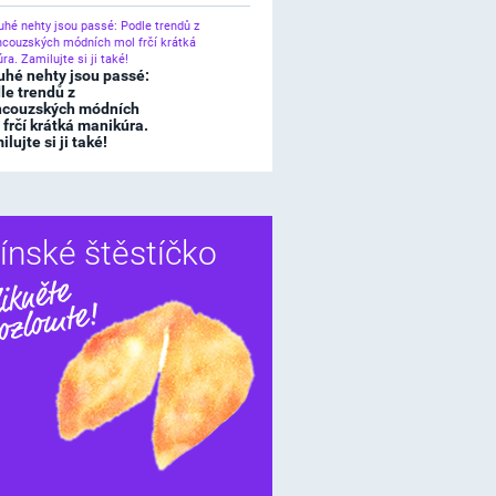
uhé nehty jsou passé:
le trendů z
ncouzských módních
 frčí krátká manikúra.
lujte si ji také!
ínské štěstíčko
Sdílet
í štěstíčko