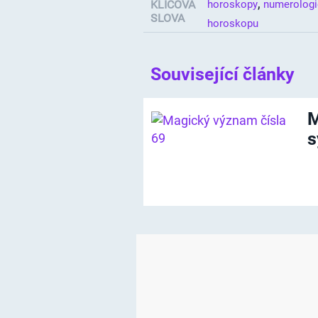
,
KLÍČOVÁ
horoskopy
numerologi
SLOVA
horoskopu
Související články
M
s