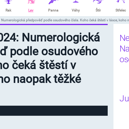
Rak
Lev
Panna
Váhy
Štír
Střelec
 Numerologická předpověď podle osudového čísla. Koho čeká štěstí v lásce, koho 
024: Numerologická
Ne
Na
ď podle osudového
os
ho čeká štěstí v
oho naopak těžké
Ju