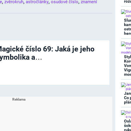
,
,
,
,
roz
e
zvěrokruh
astročlánky
osudové číslo
znamení
Slu
kam
ost
her
agické číslo 69: Jaká je jeho
ymbolika a…
Sty
Kor
Von
Vig
mod
Jan
Co 
plá
Osl
šok
ruk