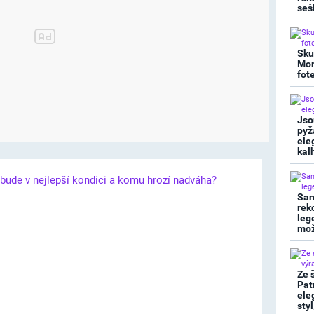
seš
Sku
Mon
fot
Jso
pyž
ele
kal
San
rek
leg
mož
Ze 
Pat
ele
sty