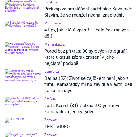
Blesk.cz
Překvapivé prohlášení hudebnice Kovalové:
Slavím, že se manžel nechal zneplodnit
Mimibazar
4 tipy, jak v létě zpestřit jídelníček malých
dětí
Maminka.cz
Porod bez příkras: 90 syrových fotografií,
které ukazují zázrak zrození v jeho
nejčistší podobě
Dáma.cz
Darina (52): Život se zajíčkem není jako z
filmu. Kamarádky mi ho závidí a vlastní děti
se za mě stydí
AHA.cz
Laďa Kerndl (81) v slzách! Čtyři mrtví
kamarádi za jediný týden
Ženy.cz
TEST VIDEO
Ženy.cz