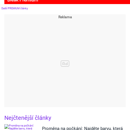
Další PREMIUM články
Nejčtenější články
Proměna na počkání: Najděte barvu, která