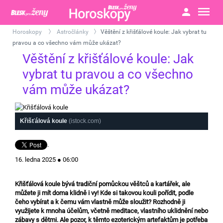
Horoskopy
Astročlánky
Věštění z křišťálové koule: Jak vybrat tu
>
>
pravou a co všechno vám může ukázat?
Věštění z křišťálové koule: Jak
vybrat tu pravou a co všechno
vám může ukázat?
Křišťálová koule
(istock.com)
.
16. ledna 2025 ● 06:00
Křišťálová koule bývá tradiční pomůckou věštců a kartářek, ale
můžete ji mít doma klidně i vy! Kde si takovou kouli pořídit, podle
čeho vybírat a k čemu vám vlastně může sloužit? Rozhodně ji
využijete k mnoha účelům, včetně meditace, vlastního uklidnění nebo
zábavy s dětmi. Ale pozor, k těmto ezoterickým artefaktům je potřeba