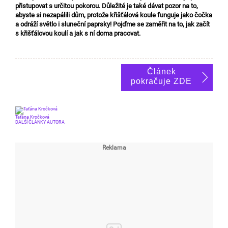
přistupovat s určitou pokorou. Důležité je také dávat pozor na to,
abyste si nezapálili dům, protože křišťálová koule funguje jako čočka
a odráží světlo i sluneční paprsky! Pojďme se zaměřit na to, jak začít
s křišťálovou koulí a jak s ní doma pracovat.
Článek
pokračuje ZDE
Taťána Kročková
DALŠÍ ČLÁNKY AUTORA