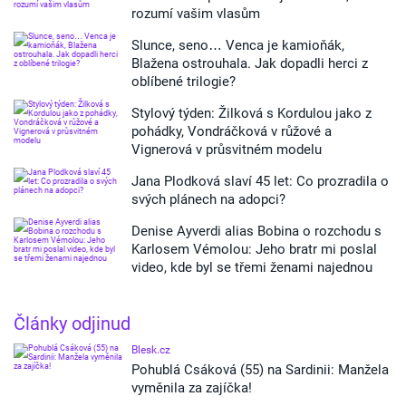
rozumí vašim vlasům
Slunce, seno… Venca je kamioňák,
Blažena ostrouhala. Jak dopadli herci z
oblíbené trilogie?
Stylový týden: Žilková s Kordulou jako z
pohádky, Vondráčková v růžové a
Vignerová v průsvitném modelu
Jana Plodková slaví 45 let: Co prozradila o
svých plánech na adopci?
Denise Ayverdi alias Bobina o rozchodu s
Karlosem Vémolou: Jeho bratr mi poslal
video, kde byl se třemi ženami najednou
Články odjinud
Blesk.cz
Pohublá Csáková (55) na Sardinii: Manžela
vyměnila za zajíčka!