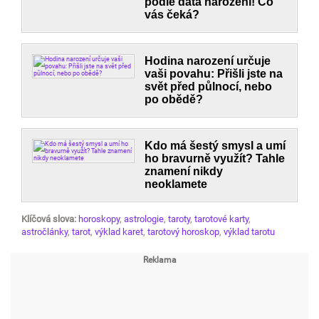
podle data narození! Co
vás čeká?
Hodina narození určuje
vaši povahu: Přišli jste na
svět před půlnocí, nebo
po obědě?
Kdo má šestý smysl a umí
ho bravurně využít? Tahle
znamení nikdy
neoklamete
Klíčová slova:
horoskopy
,
astrologie
,
taroty
,
tarotové karty
,
astročlánky
,
tarot
,
výklad karet
,
tarotový horoskop
,
výklad tarotu