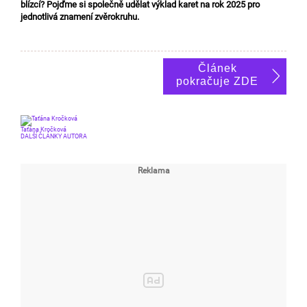
blízcí? Pojďme si společně udělat výklad karet na rok 2025 pro
jednotlivá znamení zvěrokruhu.
Článek
pokračuje ZDE
Taťána Kročková
DALŠÍ ČLÁNKY AUTORA