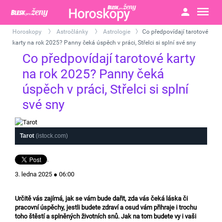
Horoskopy
Astročlánky
Astrologie
Co předpovídají tarotové
>
>
>
karty na rok 2025? Panny čeká úspěch v práci, Střelci si splní své sny
Co předpovídají tarotové karty
na rok 2025? Panny čeká
úspěch v práci, Střelci si splní
své sny
Tarot
(istock.com)
.
3. ledna 2025 ● 06:00
Určitě vás zajímá, jak se vám bude dařit, zda vás čeká láska či
pracovní úspěchy, jestli budete zdraví a osud vám přihraje i trochu
toho štěstí a splněných životních snů. Jak na tom budete vy i vaši