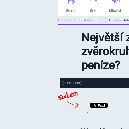
Beran
Býk
Blíženci
Horoskopy
Astročlánky
Největší zla
>
>
Největší 
zvěrokru
peníze?
(istock.com)
.