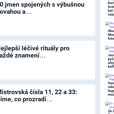
0 jmen spojených s výbušnou
Kar
bra
ovahou a…
byl
naj
Sku
Mon
fot
ejlepší léčivé rituály pro
aždé znamení…
Jso
pyž
ele
kal
San
rek
istrovská čísla 11, 22 a 33:
leg
mož
íme, co prozradí…
Ze 