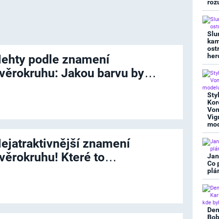
roz
Slu
kam
ost
her
ehty podle znamení
věrokruhu: Jakou barvu by…
Sty
Kor
Von
Vig
mod
ejatraktivnější znamení
věrokruhu! Které to…
Jan
Co 
plá
Den
Bob