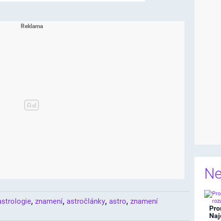
Ne
,
,
,
,
astrologie
znamení
astročlánky
astro
znamení
Pro
Naj