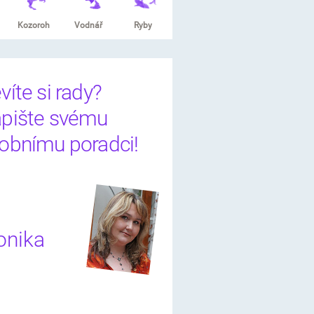
Kozoroh
Vodnář
Ryby
víte si rady?
pište svému
obnímu poradci!
nika