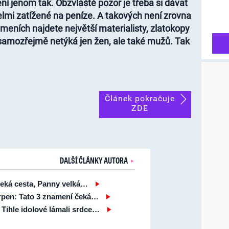
ní jenom tak. Obzvláště pozor je třeba si dávat
velmi zatížené na peníze. A takových není zrovna
meních najdete největší materialisty, zlatokopy
samozřejmě netýká jen žen, ale také mužů. Tak
Článek pokračuje
ZDE
DALŠÍ ČLÁNKY AUTORA
čeká cesta, Panny velká…
srpen: Tato 3 znamení čeká…
ihle idolové lámali srdce…