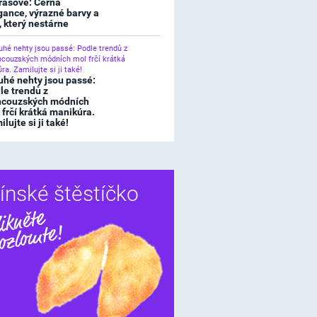
rasové: Černá
gance, výrazné barvy a
l, který nestárne
uhé nehty jsou passé:
le trendů z
ncouzských módních
 frčí krátká manikúra.
lujte si ji také!
ínské štěstíčko
Sdílet