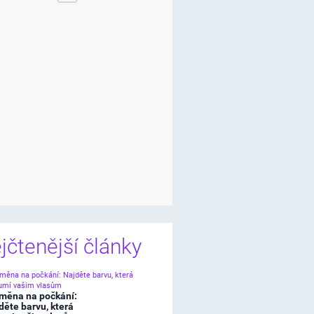
jčtenější články
měna na počkání:
děte barvu, která