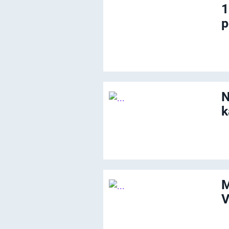
1
p
N
k
M
V