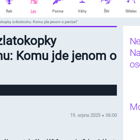
Rak
Lev
Panna
Váhy
Štír
Střelec
tokopky zvěrokruhu: Komu jde jenom o peníze?
zlatokopky
Ne
Na
hu: Komu jde jenom o
os
Mo
19. srpna 2025 ● 06:00