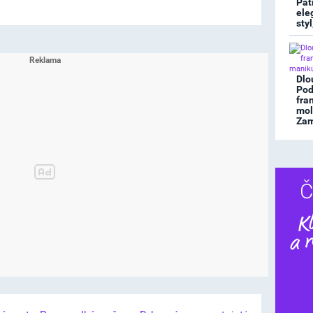
Pat
ele
sty
Dlo
Pod
fra
mol
Zami
Č