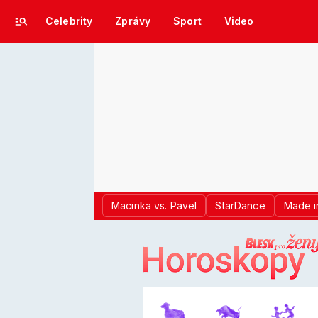
Celebrity
Zprávy
Sport
Video
Macinka vs. Pavel
StarDance
Made i
LOGO BLES