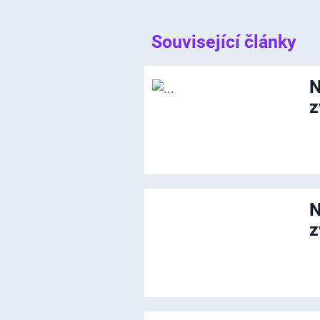
Související články
N
z
N
z