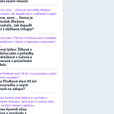
umí vašim vlasům
nce, seno… Venca je
ioňák, Blažena
rouhala. Jak dopadli
ci z oblíbené trilogie?
lový týden: Žilková s
dulou jako z pohádky,
dráčková v růžové a
nerová v průsvitném
elu
a Plodková slaví 45 let:
prozradila o svých
nech na adopci?
ise Ayverdi alias
ina o rozchodu s