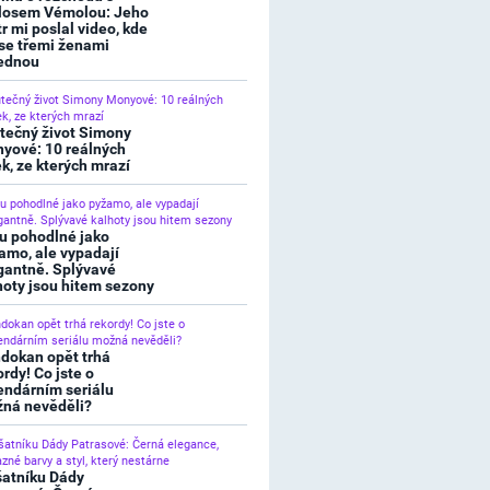
losem Vémolou: Jeho
tr mi poslal video, kde
 se třemi ženami
ednou
tečný život Simony
yové: 10 reálných
ek, ze kterých mrazí
u pohodlné jako
amo, ale vypadají
gantně. Splývavé
hoty jsou hitem sezony
dokan opět trhá
ordy! Co jste o
endárním seriálu
ná nevěděli?
šatníku Dády