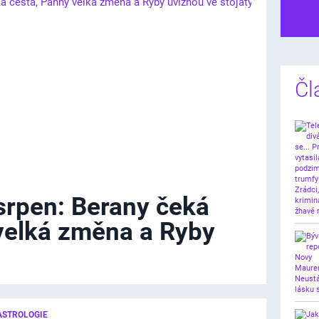
Dalš
Čl
srpen: Berany čeká
velká změna a Ryby
ASTROLOGIE