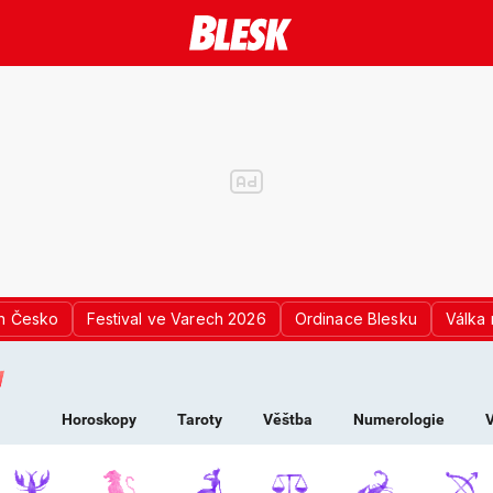
n Česko
Festival ve Varech 2026
Ordinace Blesku
Válka 
K PRO ŽENY - HOROS
Horoskopy
Taroty
Věštba
Numerologie
V