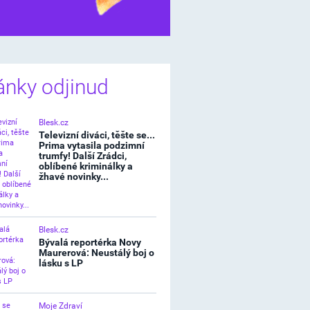
í štěstíčko
ánky odjinud
Blesk.cz
Televizní diváci, těšte se...
Prima vytasila podzimní
trumfy! Další Zrádci,
oblíbené kriminálky a
žhavé novinky...
Blesk.cz
Bývalá reportérka Novy
Maurerová: Neustálý boj o
lásku s LP
Moje Zdraví