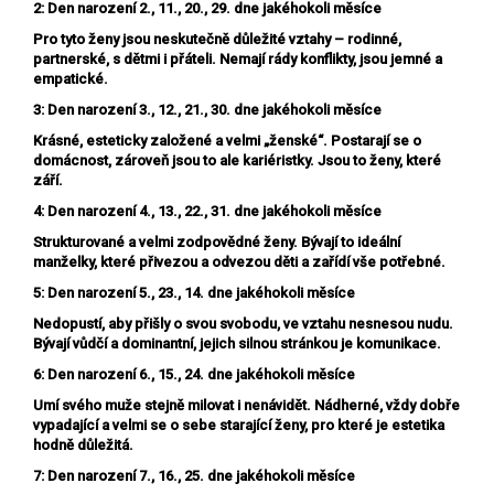
2: Den narození 2., 11., 20., 29. dne jakéhokoli měsíce
Pro tyto ženy jsou neskutečně důležité vztahy – rodinné,
partnerské, s dětmi i přáteli. Nemají rády konflikty, jsou jemné a
empatické.
3: Den narození 3., 12., 21., 30. dne jakéhokoli měsíce
Krásné, esteticky založené a velmi „ženské“. Postarají se o
domácnost, zároveň jsou to ale kariéristky. Jsou to ženy, které
září.
4: Den narození 4., 13., 22., 31. dne jakéhokoli měsíce
Strukturované a velmi zodpovědné ženy. Bývají to ideální
manželky, které přivezou a odvezou děti a zařídí vše potřebné.
5: Den narození 5., 23., 14. dne jakéhokoli měsíce
Nedopustí, aby přišly o svou svobodu, ve vztahu nesnesou nudu.
Bývají vůdčí a dominantní, jejich silnou stránkou je komunikace.
6: Den narození 6., 15., 24. dne jakéhokoli měsíce
Umí svého muže stejně milovat i nenávidět. Nádherné, vždy dobře
vypadající a velmi se o sebe starající ženy, pro které je estetika
hodně důležitá.
7: Den narození 7., 16., 25. dne jakéhokoli měsíce