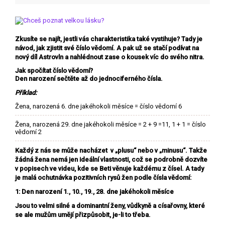
Zkusíte se najít, jestli vás charakteristika také vystihuje? Tady je
návod, jak zjistit své číslo vědomí. A pak už se stačí podívat na
nový díl Astrovln a nahlédnout zase o kousek víc do svého nitra.
Jak spočítat číslo vědomí?
Den narození sečtěte až do jednociferného čísla.
Příklad:
Žena, narozená 6. dne jakéhokoli měsíce = číslo vědomí 6
Žena, narozená 29. dne jakéhokoli měsíce = 2 + 9 =11, 1 + 1 = číslo
vědomí 2
Každý z nás se může nacházet v „plusu“ nebo v „minusu“. Takže
žádná žena nemá jen ideální vlastnosti
, což se podrobně dozvíte
v popisech ve videu, kde se Beti věnuje každému z čísel. A tady
je malá ochutnávka pozitivních rysů žen podle čísla vědomí:
1: Den narození 1., 10., 19., 28. dne jakéhokoli měsíce
Jsou to velmi silné a dominantní ženy, vůdkyně a císařovny, které
se ale mužům umějí přizpůsobit, je-li to třeba.