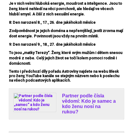
Je v nich velmi hluboká energie, moudrost a inteligence. Jsou to
ženy, které nehledí na věci povrchově, ale hledají ve věcech
hlubší smysl. A čiší z nich sexuální energie.
8: Den narození 8., 17., 26. dne jakéhokoli měsíce
Zodpovědnost je jejich doména a nepřemýšlejí, jestli zrovna mají
dost energie. Povinnosti jsou vždy na prvním místě.
9: Den narození 9., 18., 27. dne jakéhokoli měsíce
To jsou „matky Terezy“. Ženy, které svým mužům i dětem snesou
modré z nebe. Celý jejich život se točí kolem pomoci rodině i
domácnosti.
Tento i předchozí díly pořadu Astrovlny najdete na webu Blesk
pro ženy, YouTube kanále se stejným názvem nebo k poslechu
na všech podcastových aplikacích.
Partner podle čísla
vědomí: Kdo je samec a
kdo ženu nosí na
rukou?