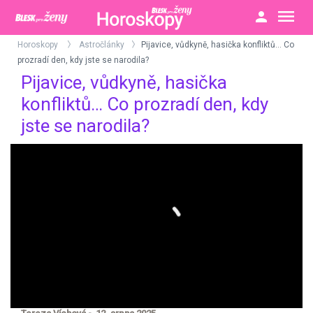
Horoskopy
Astročlánky
Pijavice, vůdkyně, hasička konfliktů… Co
>
>
prozradí den, kdy jste se narodila?
Pijavice, vůdkyně, hasička
konfliktů… Co prozradí den, kdy
jste se narodila?