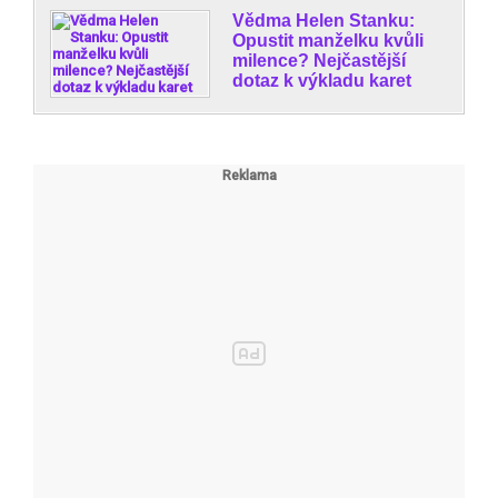
Vědma Helen Stanku:
Opustit manželku kvůli
milence? Nejčastější
dotaz k výkladu karet