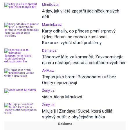
Mimibazar
4 tipy, jak v létě zpestřit jídelníček malých
dětí
Maminka.cz
Karty odhalily, co přinese první srpnový
týden: Berani se mohou zamilovat,
Kozorozi vyřeší staré problémy
Dáma.cz
Táborové léto za komančů: Zavzpomínejte
na éru nástupů, ešusů a celotáborových her
AHA.cz
Trapas jako hrom! Brzobohatou už bez
Ondry nepoznávají
Ženy.cz
video Alena Mihulová
Ženy.cz
Miluje ji i Zendaya! Sukně, která udělá
stylový outfit z obyčejného trička