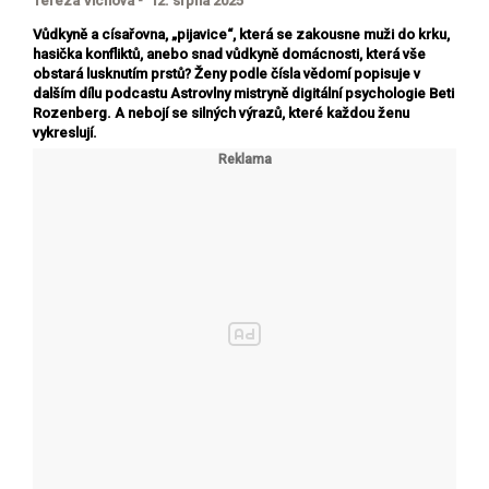
Tereza Víchová - 12. srpna 2025
Vůdkyně a císařovna, „pijavice“, která se zakousne muži do krku,
hasička konfliktů, anebo snad vůdkyně domácnosti, která vše
obstará lusknutím prstů? Ženy podle čísla vědomí popisuje v
dalším dílu podcastu Astrovlny mistryně digitální psychologie Beti
Rozenberg. A nebojí se silných výrazů, které každou ženu
vykreslují.