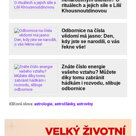
rituálech a jejich síle s Lilií
Khousnoutdinovou
Odbornice na čísla
vědomí má jasno: Den,
kdy jste se narodili, o vás
řekne vše!
Znáte číslo energie
vašeho vztahu? Můžete
díky tomu zabránit
hádkám i rozvodu, slibuje
odbornice
Klíčová slova:
astrologie
,
astročlánky
,
astrovlny