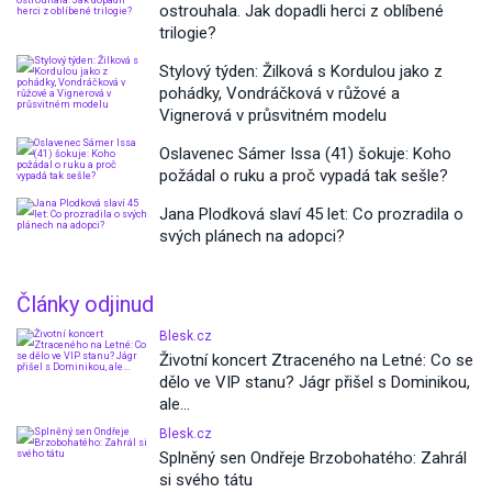
ostrouhala. Jak dopadli herci z oblíbené
trilogie?
Stylový týden: Žilková s Kordulou jako z
pohádky, Vondráčková v růžové a
Vignerová v průsvitném modelu
Oslavenec Sámer Issa (41) šokuje: Koho
požádal o ruku a proč vypadá tak sešle?
Jana Plodková slaví 45 let: Co prozradila o
svých plánech na adopci?
Články odjinud
Blesk.cz
Životní koncert Ztraceného na Letné: Co se
dělo ve VIP stanu? Jágr přišel s Dominikou,
ale...
Blesk.cz
Splněný sen Ondřeje Brzobohatého: Zahrál
si svého tátu