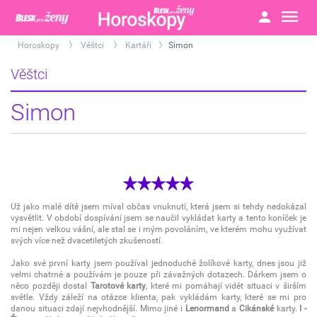
Horoskopy
Věštci
Kartáři
Simon
>
>
>
Věštci
Simon
Už jako malé dítě jsem míval občas vnuknutí, která jsem si tehdy nedokázal
vysvětlit. V období dospívání jsem se naučil vykládat karty a tento koníček je
mi nejen velkou vášní, ale stal se i mým povoláním, ve kterém mohu využívat
svých více než dvacetiletých zkušeností.
Jako své první karty jsem používal jednoduché žolíkové karty, dnes jsou již
velmi chatrné a používám je pouze při závažných dotazech. Dárkem jsem o
něco později dostal
Tarotové karty
, které mi pomáhají vidět situaci v širším
světle. Vždy záleží na otázce klienta, pak vykládám karty, které se mi pro
danou situaci zdají nejvhodnější. Mimo jiné i
Lenormand
a
C
ikánské
karty
.
I -