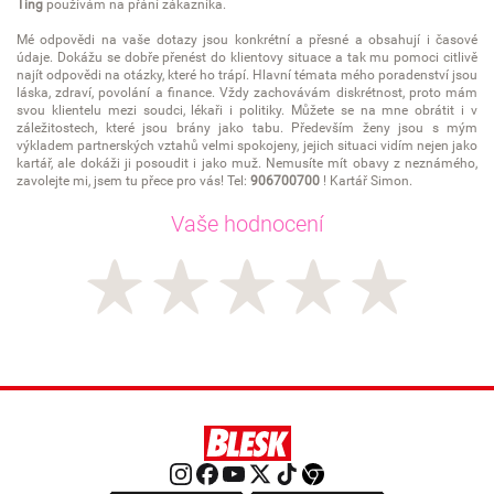
Ťing
používám na přání zákazníka.
Mé odpovědi na vaše dotazy jsou konkrétní a přesné a obsahují i časové
údaje. Dokážu se dobře přenést do klientovy situace a tak mu pomoci citlivě
najít odpovědi na otázky, které ho trápí. Hlavní témata mého poradenství jsou
láska, zdraví, povolání a finance. Vždy zachovávám diskrétnost, proto mám
svou klientelu mezi soudci, lékaři i politiky. Můžete se na mne obrátit i v
záležitostech, které jsou brány jako tabu. Především ženy jsou s mým
výkladem partnerských vztahů velmi spokojeny, jejich situaci vidím nejen jako
kartář, ale dokáži ji posoudit i jako muž. Nemusíte mít obavy z neznámého,
zavolejte mi, jsem tu přece pro vás! Tel:
906700700
! Kartář Simon.
Vaše hodnocení