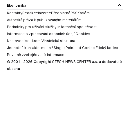
Ekonomika
Kontakty
Redakce
Inzerce
Předplatné
RSS
Kariéra
Autorská práva k publikovaným materiálům
Podmínky pro užívání služby informační společnosti
Informace o zpracování osobních údajů
Cookies
Nastavení soukromí
Vlastnická struktura
Jednotná kontaktní místa / Single Points of Contact
Etický kodex
Povinně zveřejňované informace
© 2001 - 2026 Copyright
CZECH NEWS CENTER a.s.
a dodavatelé
obsahu