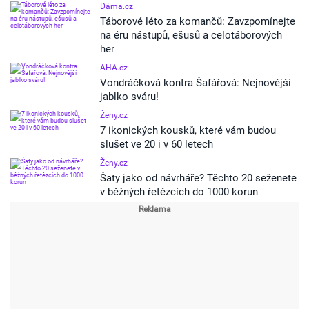
Dáma.cz
Táborové léto za komančů: Zavzpomínejte
na éru nástupů, ešusů a celotáborových
her
AHA.cz
Vondráčková kontra Šafářová: Nejnovější
jablko sváru!
Ženy.cz
7 ikonických kousků, které vám budou
slušet ve 20 i v 60 letech
Ženy.cz
Šaty jako od návrháře? Těchto 20 seženete
v běžných řetězcích do 1000 korun