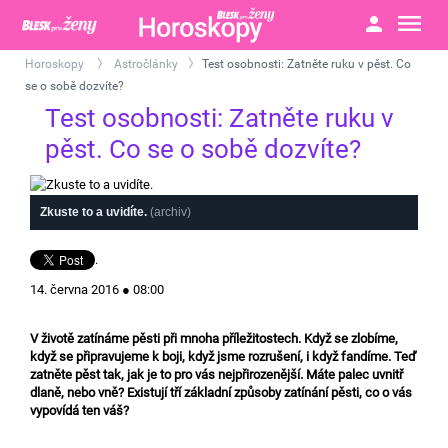
Horoskopy
Astročlánky
Test osobnosti: Zatněte ruku v pěst. Co
>
>
se o sobě dozvíte?
Test osobnosti: Zatněte ruku v
pěst. Co se o sobě dozvíte?
Zkuste to a uvidíte.
(archiv)
.
14. června 2016 ● 08:00
V životě zatínáme pěsti při mnoha příležitostech. Když se zlobíme,
když se připravujeme k boji, když jsme rozrušení, i když fandíme. Teď
zatněte pěst tak, jak je to pro vás nejpřirozenější. Máte palec uvnitř
dlaně, nebo vně? Existují tří základní způsoby zatínání pěsti, co o vás
vypovídá ten váš?