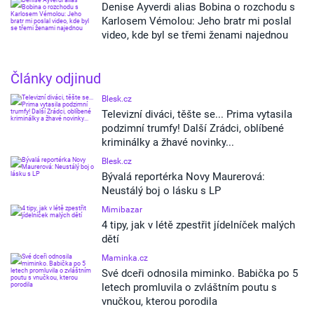
Denise Ayverdi alias Bobina o rozchodu s
Karlosem Vémolou: Jeho bratr mi poslal
video, kde byl se třemi ženami najednou
Články odjinud
Blesk.cz
Televizní diváci, těšte se... Prima vytasila
podzimní trumfy! Další Zrádci, oblíbené
kriminálky a žhavé novinky...
Blesk.cz
Bývalá reportérka Novy Maurerová:
Neustálý boj o lásku s LP
Mimibazar
4 tipy, jak v létě zpestřit jídelníček malých
dětí
Maminka.cz
Své dceři odnosila miminko. Babička po 5
letech promluvila o zvláštním poutu s
vnučkou, kterou porodila