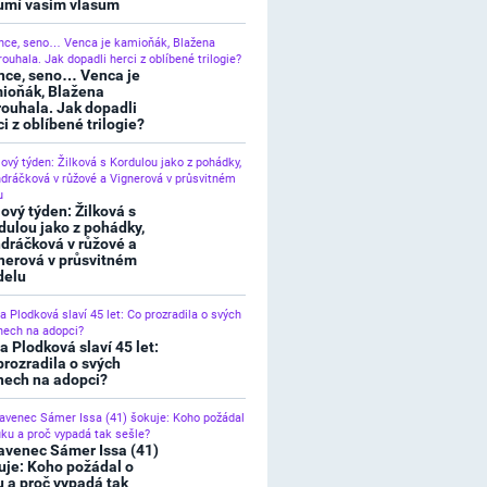
umí vašim vlasům
nce, seno… Venca je
ioňák, Blažena
rouhala. Jak dopadli
ci z oblíbené trilogie?
lový týden: Žilková s
dulou jako z pohádky,
dráčková v růžové a
nerová v průsvitném
elu
a Plodková slaví 45 let:
prozradila o svých
nech na adopci?
avenec Sámer Issa (41)
uje: Koho požádal o
u a proč vypadá tak