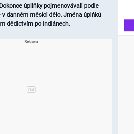
. Dokonce úpllňky pojmenovávali podle
le v danném měsíci dělo. Jména úplňků
ým dědictvím po Indiánech.