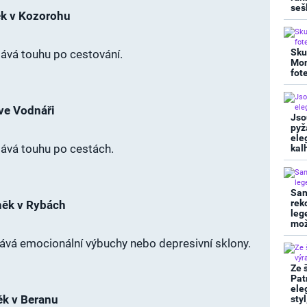
seš
ěk v Kozorohu
Sku
lává touhu po cestování.
Mon
fot
 ve Vodnáři
Jso
pyž
ele
lává touhu po cestách.
kal
San
rek
něk v Rybách
leg
mož
ává emocionální výbuchy nebo depresivní sklony.
Ze 
Pat
ele
ěk v Beranu
sty