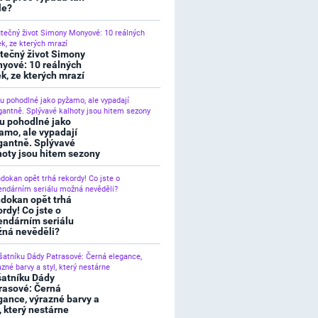
le?
tečný život Simony
yové: 10 reálných
ek, ze kterých mrazí
u pohodlné jako
amo, ale vypadají
gantně. Splývavé
hoty jsou hitem sezony
dokan opět trhá
ordy! Co jste o
endárním seriálu
ná nevěděli?
šatníku Dády
rasové: Černá
gance, výrazné barvy a
l, který nestárne