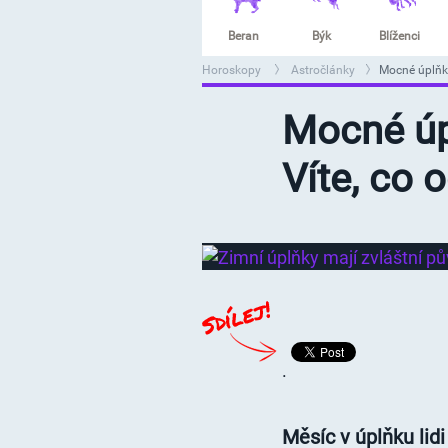
Beran
Býk
Blíženci
Horoskopy
Astročlánky
Mocné úplňky
>
>
Mocné úp
Víte, co 
.
Měsíc v úplňku lid