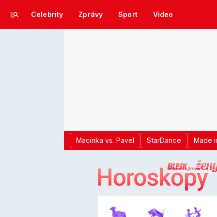
Celebrity
Zprávy
Sport
Video
Macinka vs. Pavel
StarDance
Made i
LOGO BLES