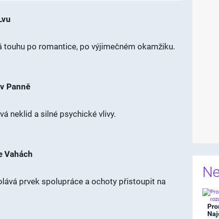
 Lvu
vá touhu po romantice, po výjimečném okamžiku.
 v Panně
á neklid a silné psychické vlivy.
ve Vahách
Ne
lává prvek spolupráce a ochoty přistoupit na
Pro
Naj