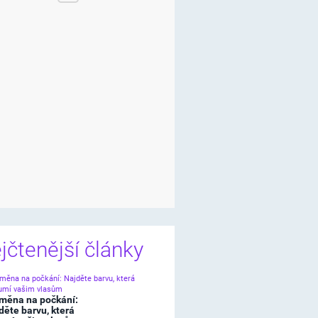
jčtenější články
měna na počkání:
děte barvu, která