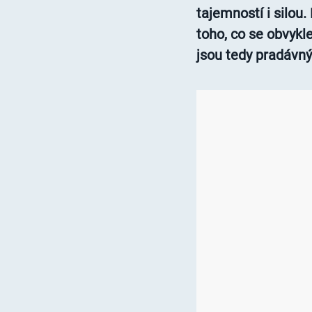
tajemností i silou
toho, co se obvyk
jsou tedy pradávn