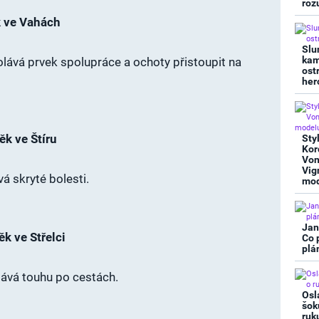
roz
k ve Vahách
Slu
kam
lává prvek spolupráce a ochoty přistoupit na
ost
her
ěk ve Štíru
Sty
Kor
Von
Vig
vá skryté bolesti.
mod
Jan
k ve Střelci
Co 
plá
lává touhu po cestách.
Osl
šok
ruk