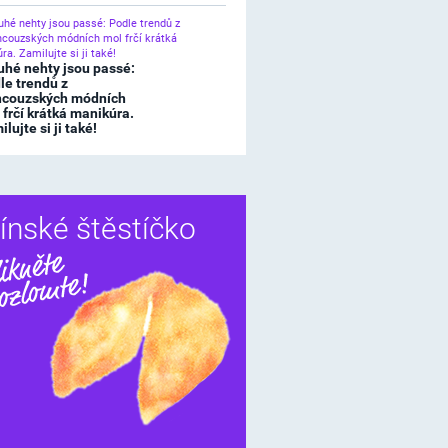
uhé nehty jsou passé:
le trendů z
ncouzských módních
 frčí krátká manikúra.
lujte si ji také!
ínské štěstíčko
Sdílet
í štěstíčko