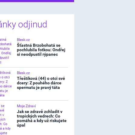
ánky odjinud
Blesk.cz
Šťastná Brzobohatá se
pochlubila fotkou: Ondřej
si neodpustil rýpanec
Blesk.cz
Třeštíková (44) o otci své
dcery: Z pouhého dárce
spermatu je pravý táta
Moje Zdraví
Jak se zdravě zchladit v
tropických vedrech: Co
pomáhá a kdy už riskujete
úpal