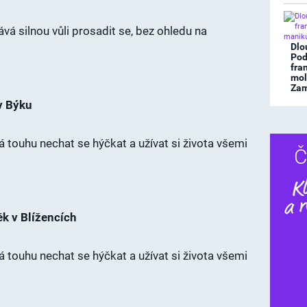
vá silnou vůli prosadit se, bez ohledu na
Dlo
Pod
fra
mol
Zami
v Býku
 touhu nechat se hýčkat a užívat si života všemi
Č
ěk v Blížencích
 touhu nechat se hýčkat a užívat si života všemi
Dalš