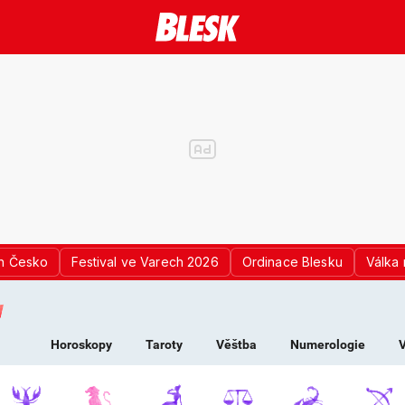
n Česko
Festival ve Varech 2026
Ordinace Blesku
Válka 
K PRO ŽENY - HOROS
Horoskopy
Taroty
Věštba
Numerologie
V