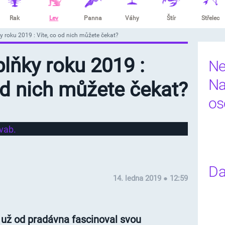
Rak
Lev
Panna
Váhy
Štír
Střelec
 roku 2019 : Víte, co od nich můžete čekat?
lňky roku 2019 :
Ne
Na
od nich můžete čekat?
os
Da
14. ledna 2019 ● 12:59
i už od pradávna fascinoval svou