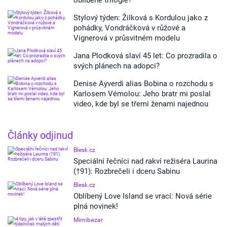
oblíbené trilogie?
Stylový týden: Žilková s Kordulou jako z
pohádky, Vondráčková v růžové a
Vignerová v průsvitném modelu
Jana Plodková slaví 45 let: Co prozradila o
svých plánech na adopci?
Denise Ayverdi alias Bobina o rozchodu s
Karlosem Vémolou: Jeho bratr mi poslal
video, kde byl se třemi ženami najednou
Články odjinud
Blesk.cz
Speciální řečníci nad rakví režiséra Laurina
(†91): Rozbrečeli i dceru Sabinu
Blesk.cz
Oblíbený Love Island se vrací: Nová série
plná novinek!
Mimibazar