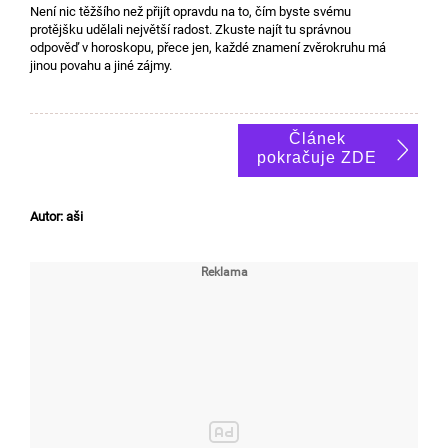
Není nic těžšího než přijít opravdu na to, čím byste svému
protějšku udělali největší radost. Zkuste najít tu správnou
odpověď v horoskopu, přece jen, každé znamení zvěrokruhu má
jinou povahu a jiné zájmy.
Článek
pokračuje ZDE
Autor: aši