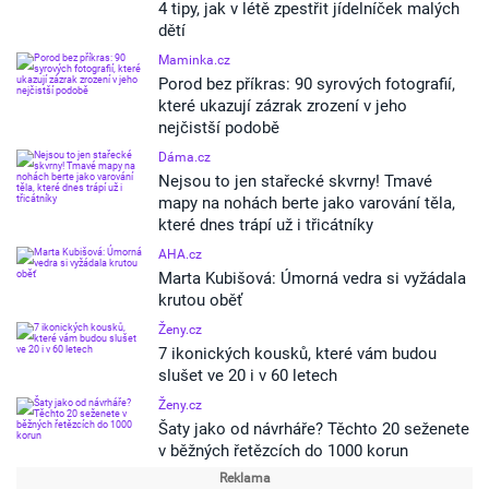
4 tipy, jak v létě zpestřit jídelníček malých
dětí
Maminka.cz
Porod bez příkras: 90 syrových fotografií,
které ukazují zázrak zrození v jeho
nejčistší podobě
Dáma.cz
Nejsou to jen stařecké skvrny! Tmavé
mapy na nohách berte jako varování těla,
které dnes trápí už i třicátníky
AHA.cz
Marta Kubišová: Úmorná vedra si vyžádala
krutou oběť
Ženy.cz
7 ikonických kousků, které vám budou
slušet ve 20 i v 60 letech
Ženy.cz
Šaty jako od návrháře? Těchto 20 seženete
v běžných řetězcích do 1000 korun