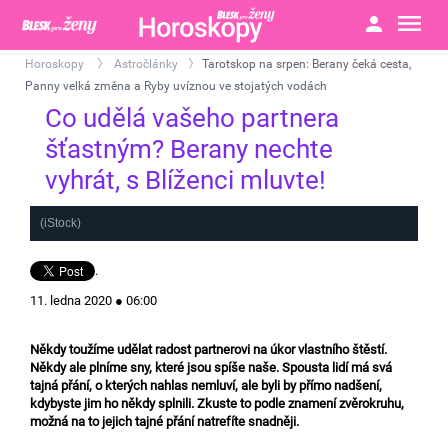
Horoskopy
Astročlánky
Tarotskop na srpen: Berany čeká cesta,
>
>
Panny velká změna a Ryby uvíznou ve stojatých vodách
Co udělá vašeho partnera
šťastným? Berany nechte
vyhrát, s Blíženci mluvte!
(iStock)
.
11. ledna 2020 ● 06:00
Někdy toužíme udělat radost partnerovi na úkor vlastního štěstí.
Někdy ale plníme sny, které jsou spíše naše. Spousta lidí má svá
tajná přání, o kterých nahlas nemluví, ale byli by přímo nadšení,
kdybyste jim ho někdy splnili. Zkuste to podle znamení zvěrokruhu,
možná na to jejich tajné přání natrefíte snadněji.