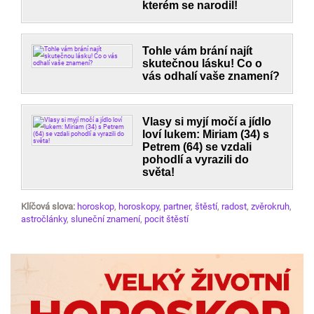
kterém se narodil!
Tohle vám brání najít
skutečnou lásku! Co o
vás odhalí vaše znamení?
Vlasy si myjí močí a jídlo
loví lukem: Miriam (34) s
Petrem (64) se vzdali
pohodlí a vyrazili do
světa!
Klíčová slova:
horoskop
,
horoskopy
,
partner
,
štěstí
,
radost
,
zvěrokruh
,
astročlánky
,
sluneční znamení
,
pocit štěstí