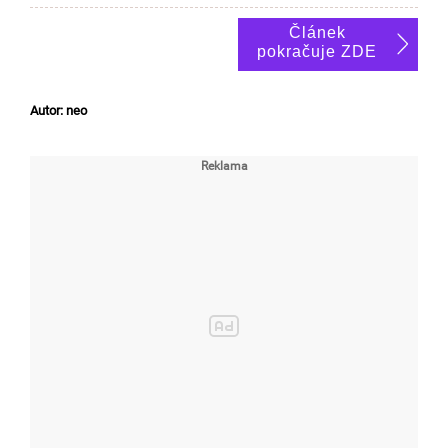
Článek
pokračuje ZDE
Autor: neo