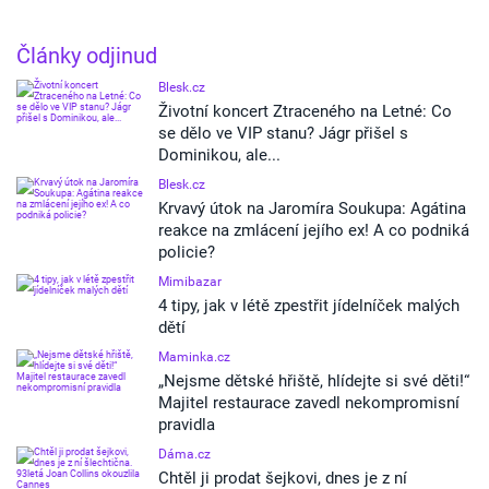
Články odjinud
Blesk.cz
Životní koncert Ztraceného na Letné: Co
se dělo ve VIP stanu? Jágr přišel s
Dominikou, ale...
Blesk.cz
Krvavý útok na Jaromíra Soukupa: Agátina
reakce na zmlácení jejího ex! A co podniká
policie?
Mimibazar
4 tipy, jak v létě zpestřit jídelníček malých
dětí
Maminka.cz
„Nejsme dětské hřiště, hlídejte si své děti!“
Majitel restaurace zavedl nekompromisní
pravidla
Dáma.cz
Chtěl ji prodat šejkovi, dnes je z ní