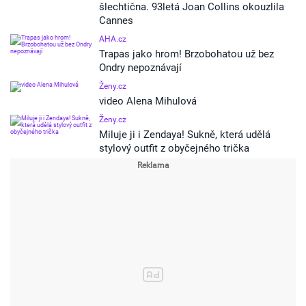
šlechtična. 93letá Joan Collins okouzlila
Cannes
AHA.cz
Trapas jako hrom! Brzobohatou už bez
Ondry nepoznávají
Ženy.cz
video Alena Mihulová
Ženy.cz
Miluje ji i Zendaya! Sukně, která udělá
stylový outfit z obyčejného trička