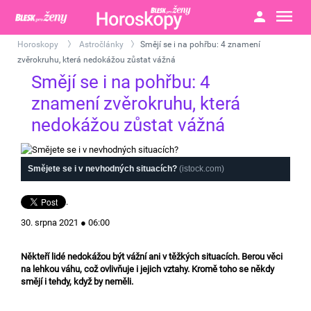
Horoskopy
Astročlánky
Smějí se i na pohřbu: 4 znamení
>
>
zvěrokruhu, která nedokážou zůstat vážná
Smějí se i na pohřbu: 4
znamení zvěrokruhu, která
nedokážou zůstat vážná
Smějete se i v nevhodných situacích?
(istock.com)
.
30. srpna 2021 ● 06:00
Někteří lidé nedokážou být vážní ani v těžkých situacích. Berou věci
na lehkou váhu, což ovlivňuje i jejich vztahy. Kromě toho se někdy
smějí i tehdy, když by neměli.