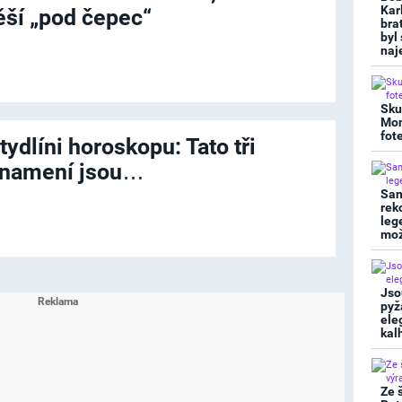
Kar
ěší „pod čepec“
bra
byl
naj
Sku
Mon
fot
tydlíni horoskopu: Tato tři
namení jsou…
San
rek
leg
mož
Jso
pyž
ele
kal
Ze 