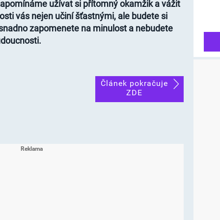
zapomínáme užívat si přítomný okamžik a vážit
nosti vás nejen učiní šťastnými, ale budete si
a, snadno zapomenete na minulost a nebudete
udoucnosti.
Článek pokračuje
ZDE