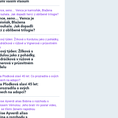
umí vašim vlasům
nce, seno… Venca je
ioňák, Blažena
rouhala. Jak dopadli
ci z oblíbené trilogie?
lový týden: Žilková s
dulou jako z pohádky,
dráčková v růžové a
nerová v průsvitném
elu
a Plodková slaví 45 let:
prozradila o svých
nech na adopci?
ise Ayverdi alias
ina o rozchodu s