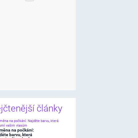
jčtenější články
měna na počkání:
děte barvu, která