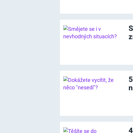
S
z
5
n
4