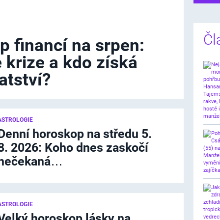
Čl
p financí na srpen:
 krize a kdo získá
tství?
ASTROLOGIE
Denní horoskop na středu 5.
8. 2026: Koho dnes zaskočí
nečekaná…
ASTROLOGIE
Velký horoskop lásky na