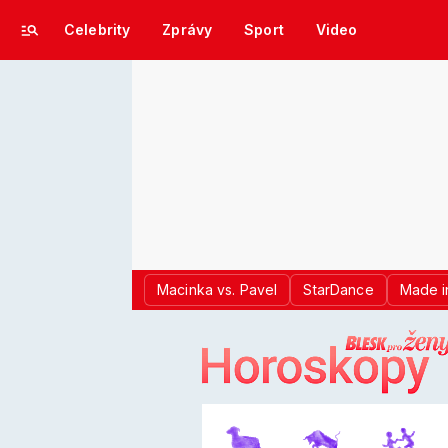
Celebrity
Zprávy
Sport
Video
Macinka vs. Pavel
StarDance
Made i
LOGO BLES