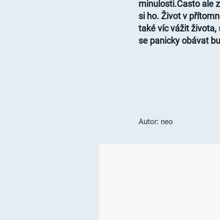
minulosti.Často ale 
si ho. Život v přítom
také víc vážit život
se panicky obávat b
Autor: neo