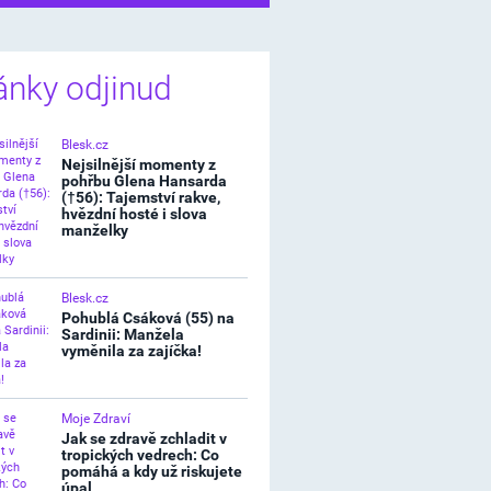
ánky odjinud
Blesk.cz
Nejsilnější momenty z
pohřbu Glena Hansarda
(†56): Tajemství rakve,
hvězdní hosté i slova
manželky
Blesk.cz
Pohublá Csáková (55) na
Sardinii: Manžela
vyměnila za zajíčka!
Moje Zdraví
Jak se zdravě zchladit v
tropických vedrech: Co
pomáhá a kdy už riskujete
úpal