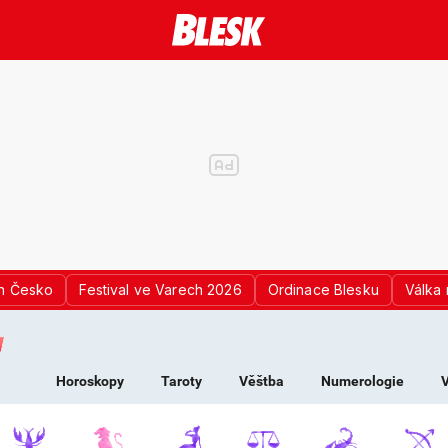
n Česko
Festival ve Varech 2026
Ordinace Blesku
Válka 
K PRO ŽENY - HOROS
Horoskopy
Taroty
Věštba
Numerologie
V