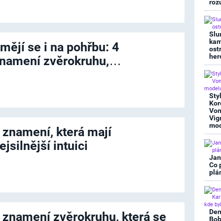
roz
Slu
kam
mějí se i na pohřbu: 4
ost
her
namení zvěrokruhu,…
Sty
Kor
Von
Vig
mod
 znamení, která mají
ejsilnější intuici
Jan
Co 
plá
Den
 znamení zvěrokruhu, která se
Bob