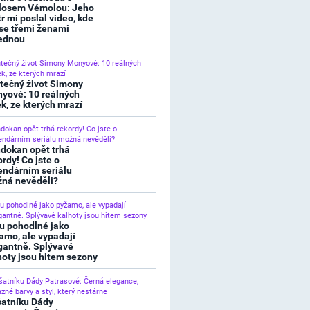
losem Vémolou: Jeho
tr mi poslal video, kde
 se třemi ženami
ednou
tečný život Simony
yové: 10 reálných
ek, ze kterých mrazí
dokan opět trhá
ordy! Co jste o
endárním seriálu
ná nevěděli?
u pohodlné jako
amo, ale vypadají
gantně. Splývavé
hoty jsou hitem sezony
šatníku Dády