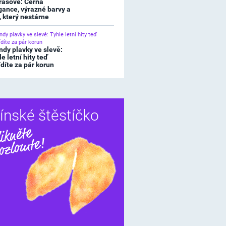
rasové: Černá
gance, výrazné barvy a
l, který nestárne
ndy plavky ve slevě:
e letní hity teď
ídíte za pár korun
ínské štěstíčko
Sdílet
í štěstíčko