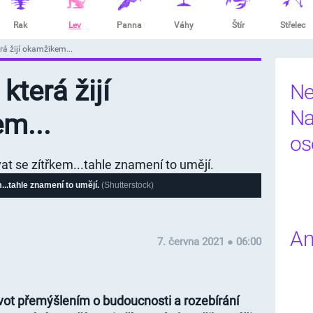
Rak
Lev
Panna
Váhy
Štír
Střelec
rá žijí okamžikem...
která žijí
Ne
Na
m...
os
...tahle znamení to umějí.
(Shutterstock)
An
7. června 2021 ● 06:00
život přemýšlením o budoucnosti a rozebírání