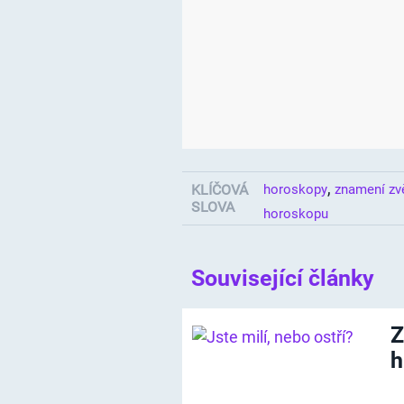
,
KLÍČOVÁ
horoskopy
znamení zv
SLOVA
horoskopu
Související články
Z
h