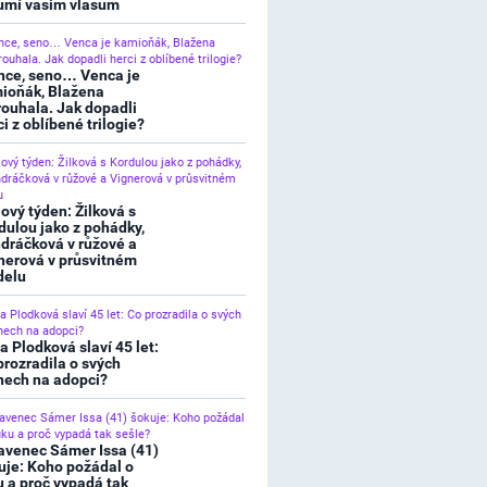
umí vašim vlasům
nce, seno… Venca je
ioňák, Blažena
rouhala. Jak dopadli
ci z oblíbené trilogie?
lový týden: Žilková s
dulou jako z pohádky,
dráčková v růžové a
nerová v průsvitném
elu
a Plodková slaví 45 let:
prozradila o svých
nech na adopci?
avenec Sámer Issa (41)
uje: Koho požádal o
u a proč vypadá tak