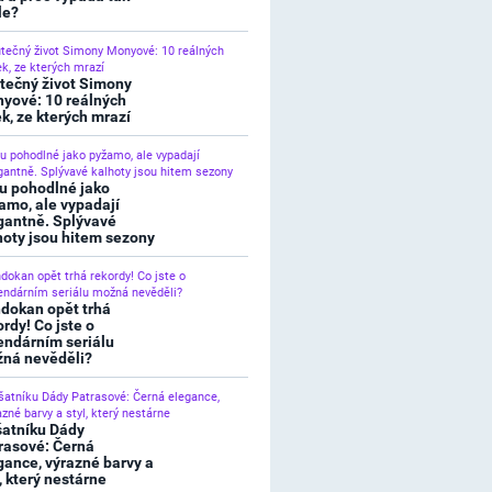
le?
tečný život Simony
yové: 10 reálných
ek, ze kterých mrazí
u pohodlné jako
amo, ale vypadají
gantně. Splývavé
hoty jsou hitem sezony
dokan opět trhá
ordy! Co jste o
endárním seriálu
ná nevěděli?
šatníku Dády
rasové: Černá
gance, výrazné barvy a
l, který nestárne