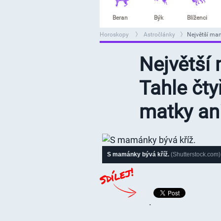
Beran
Býk
Blíženci
Horoskopy
Astročlánky
Největší mam
>
>
Největší
Tahle čty
matky an
S mamánky bývá kříž.
(Shutterstock.com)
.