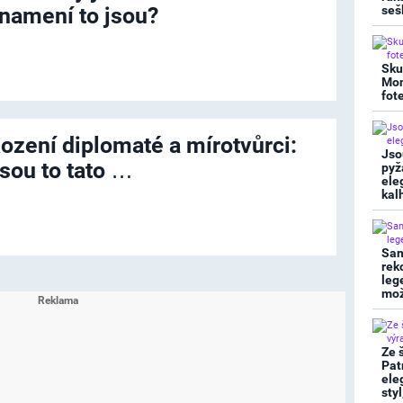
namení to jsou?
seš
Sku
Mon
fot
ození diplomaté a mírotvůrci:
Jso
sou to tato …
pyž
ele
kal
San
rek
leg
mož
Ze 
Pat
ele
sty