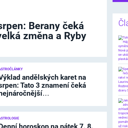
Čl
srpen: Berany čeká
velká změna a Ryby
ASTROČLÁNKY
Výklad andělských karet na
srpen: Tato 3 znamení čeká
nejnáročnější…
ASTROLOGIE
Denní horoskop na pátek 7. 8.