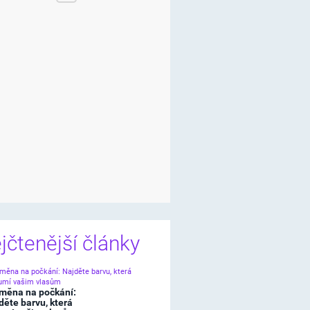
jčtenější články
měna na počkání:
děte barvu, která