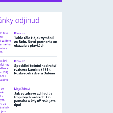
ánky odjinud
Blesk.cz
Tohle tělo Hájek vyměnil
za Belo: Nová partnerka se
ukázala v plavkách
Blesk.cz
Speciální řečníci nad rakví
režiséra Laurina (†91):
Rozbrečeli i dceru Sabinu
Moje Zdraví
Jak se zdravě zchladit v
tropických vedrech: Co
pomáhá a kdy už riskujete
úpal