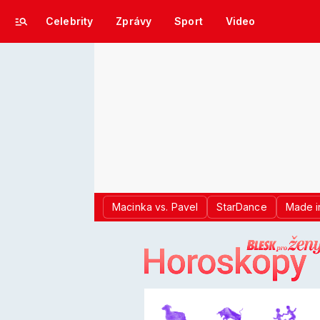
Celebrity
Zprávy
Sport
Video
Macinka vs. Pavel
StarDance
Made i
LOGO BLES