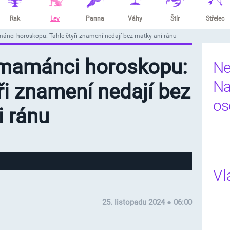
Rak
Lev
Panna
Váhy
Štír
Střelec
ánci horoskopu: Tahle čtyři znamení nedají bez matky ani ránu
 mamánci horoskopu:
Ne
Na
ři znamení nedají bez
os
i ránu
Vl
25. listopadu 2024 ● 06:00