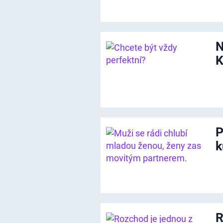
N
K
P
k
R