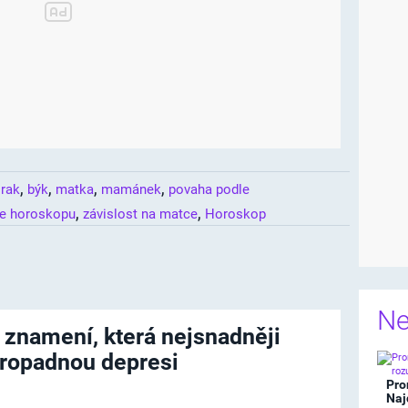
,
,
,
,
,
rak
býk
matka
mamánek
povaha podle
,
,
le horoskopu
závislost na matce
Horoskop
Ne
 znamení, která nejsnadněji
ropadnou depresi
Pro
Naj