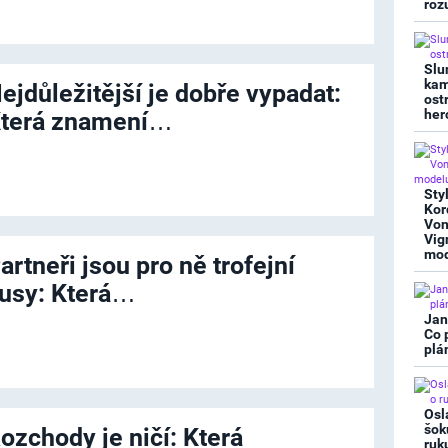
roz
Slu
kam
ejdůležitější je dobře vypadat:
ost
her
terá znamení…
Sty
Kor
Von
Vig
mod
artneři jsou pro ně trofejní
usy: Která…
Jan
Co 
plá
Osl
šok
ozchody je ničí: Která
ruk