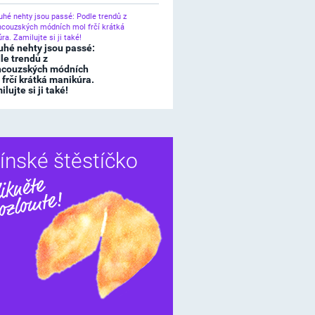
uhé nehty jsou passé:
le trendů z
ncouzských módních
 frčí krátká manikúra.
lujte si ji také!
ínské štěstíčko
Sdílet
í štěstíčko