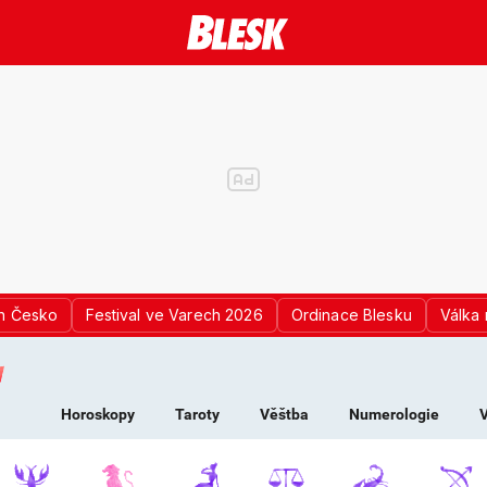
n Česko
Festival ve Varech 2026
Ordinace Blesku
Válka 
K PRO ŽENY - HOROS
Horoskopy
Taroty
Věštba
Numerologie
V