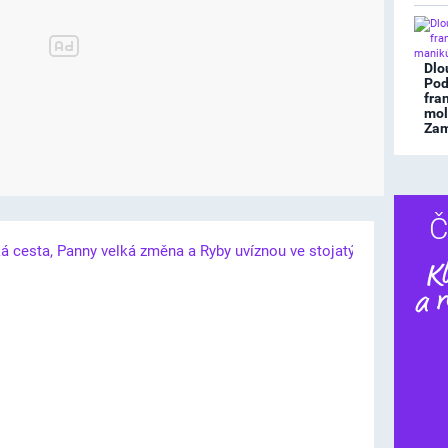
Dlo
Pod
fra
mol
Zami
Č
Dalš