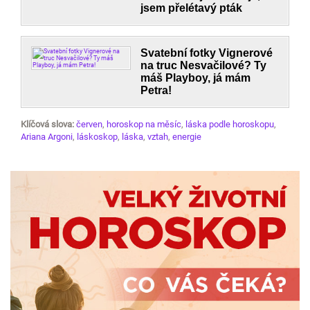
jsem přelétavý pták
Svatební fotky Vignerové
na truc Nesvačilové? Ty
máš Playboy, já mám
Petra!
Klíčová slova:
červen
,
horoskop na měsíc
,
láska podle horoskopu
,
Ariana Argoni
,
láskoskop
,
láska
,
vztah
,
energie