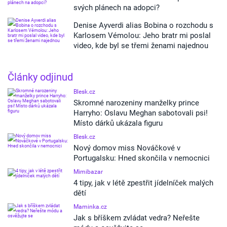
svých plánech na adopci?
Denise Ayverdi alias Bobina o rozchodu s
Karlosem Vémolou: Jeho bratr mi poslal
video, kde byl se třemi ženami najednou
Články odjinud
Blesk.cz
Skromné narozeniny manželky prince
Harryho: Oslavu Meghan sabotovali psi!
Místo dárků ukázala figuru
Blesk.cz
Nový domov miss Nováčkové v
Portugalsku: Hned skončila v nemocnici
Mimibazar
4 tipy, jak v létě zpestřit jídelníček malých
dětí
Maminka.cz
Jak s bříškem zvládat vedra? Neřešte