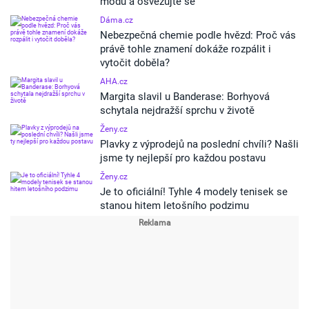
módu a osvěžujte se
Dáma.cz
Nebezpečná chemie podle hvězd: Proč vás
právě tohle znamení dokáže rozpálit i
vytočit doběla?
AHA.cz
Margita slavil u Banderase: Borhyová
schytala nejdražší sprchu v životě
Ženy.cz
Plavky z výprodejů na poslední chvíli? Našli
jsme ty nejlepší pro každou postavu
Ženy.cz
Je to oficiální! Tyhle 4 modely tenisek se
stanou hitem letošního podzimu