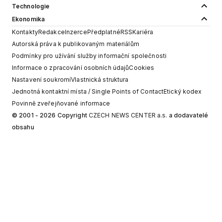
Technologie
Ekonomika
Kontakty
Redakce
Inzerce
Předplatné
RSS
Kariéra
Autorská práva k publikovaným materiálům
Podmínky pro užívání služby informační společnosti
Informace o zpracování osobních údajů
Cookies
Nastavení soukromí
Vlastnická struktura
Jednotná kontaktní místa / Single Points of Contact
Etický kodex
Povinně zveřejňované informace
© 2001 - 2026 Copyright
CZECH NEWS CENTER a.s.
a dodavatelé
obsahu