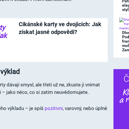
Pat
ele
sty
Cikánské karty ve dvojicích: Jak
získat jasné odpovědi?
Dlo
Pod
fra
mol
Zami
 výklad
Č
ty dávají smysl, ale třetí už ne, zkuste ji vnímat
i – jako něco, co si zatím neuvědomujete.
lého výkladu – je spíš
pozitivní
, varovný, nebo úplně