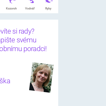
Kozoroh
Vodnář
Ryby
víte si rady?
pište svému
obnímu poradci!
iška