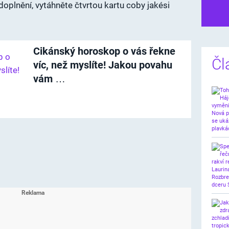
oplnění, vytáhněte čtvrtou kartu coby jakési
Dalš
Cikánský horoskop o vás řekne
Čl
víc, než myslíte! Jakou povahu
vám …