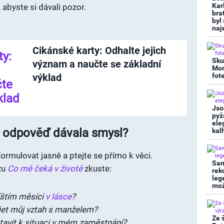
Kar
, abyste si dávali pozor.
bra
byl
naj
Cikánské karty: Odhalte jejich
Sku
význam a naučte se základní
Mon
výklad
fot
Jso
pyž
ele
by odpověď dávala smysl?
kal
ormulovat jasně a ptejte se přímo k věci.
San
zu
Co mě čeká v životě
zkuste:
rek
leg
mož
íštím měsíci
v lásce
?
jet můj vztah s manželem?
Ze 
avit k situaci v mém zaměstnání?