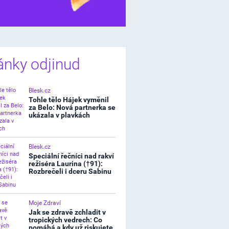
í štěstíčko
ánky odjinud
Blesk.cz
Tohle tělo Hájek vyměnil
za Belo: Nová partnerka se
ukázala v plavkách
Blesk.cz
Speciální řečníci nad rakví
režiséra Laurina (†91):
Rozbrečeli i dceru Sabinu
Moje Zdraví
Jak se zdravě zchladit v
tropických vedrech: Co
pomáhá a kdy už riskujete