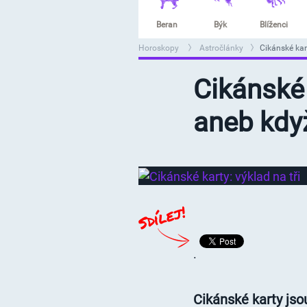
Beran
Býk
Blíženci
Horoskopy
Astročlánky
Cikánské kar
>
>
Cikánské 
aneb když
.
Cikánské karty js