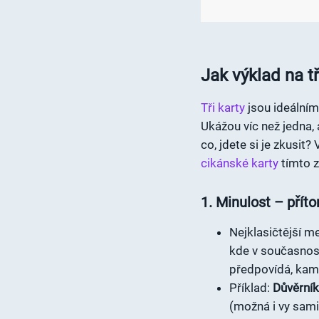
Jak výklad na tř
Tři karty
jsou ideální
Ukážou víc než jedna, 
co, jdete si je zkusit?
cikánské karty
tímto z
1. Minulost – pří
Nejklasičtější m
kde v současnosti
předpovídá, kam 
Příklad:
Důvěrník
(možná i vy sami,