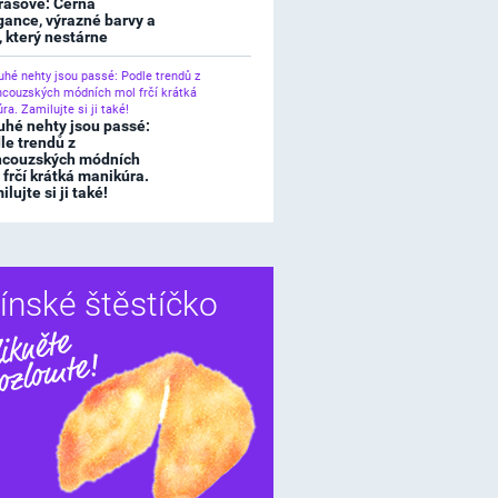
rasové: Černá
gance, výrazné barvy a
l, který nestárne
uhé nehty jsou passé:
le trendů z
ncouzských módních
 frčí krátká manikúra.
lujte si ji také!
ínské štěstíčko
Sdílet