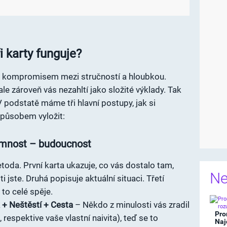
i karty funguje?
m kompromisem mezi stručností a hloubkou.
ale zároveň vás nezahltí jako složité výklady. Tak
 V podstatě máme tři hlavní postupy, jak si
působem vyložit:
tomnost – budoucnost
etoda. První karta ukazuje, co vás dostalo tam,
Ne
 jste. Druhá popisuje aktuální situaci. Třetí
to celé spěje.
 + Neštěstí + Cesta
– Někdo z minulosti vás zradil
Pro
 respektive vaše vlastní naivita), teď se to
Naj