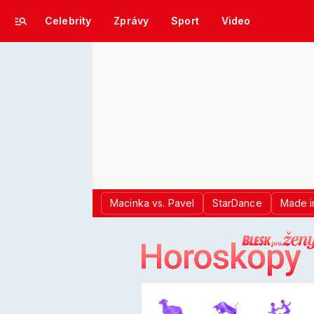
Celebrity
Zprávy
Sport
Video
Macinka vs. Pavel
StarDance
Made i
LOGO BLES