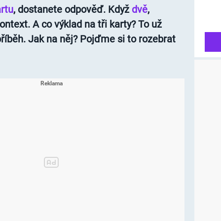
rtu
, dostanete odpověď. Když
dvě
,
ontext. A co výklad na tři karty? To už
íběh. Jak na něj? Pojďme si to rozebrat