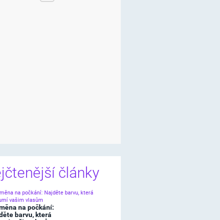
jčtenější články
měna na počkání:
děte barvu, která