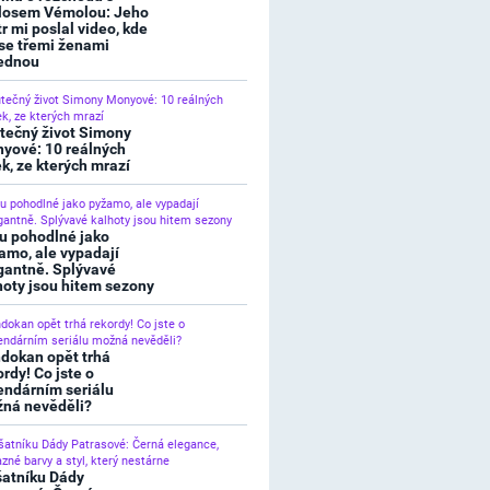
losem Vémolou: Jeho
tr mi poslal video, kde
 se třemi ženami
ednou
tečný život Simony
yové: 10 reálných
ek, ze kterých mrazí
u pohodlné jako
amo, ale vypadají
gantně. Splývavé
hoty jsou hitem sezony
dokan opět trhá
ordy! Co jste o
endárním seriálu
ná nevěděli?
šatníku Dády