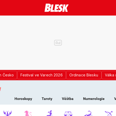
n Česko
Festival ve Varech 2026
Ordinace Blesku
Válka 
K PRO ŽENY - HOROS
Horoskopy
Taroty
Věštba
Numerologie
V