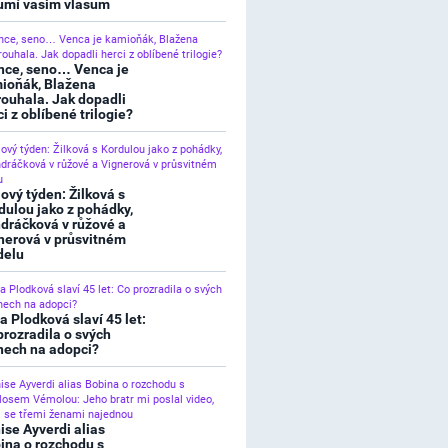
umí vašim vlasům
nce, seno… Venca je
ioňák, Blažena
rouhala. Jak dopadli
ci z oblíbené trilogie?
lový týden: Žilková s
dulou jako z pohádky,
dráčková v růžové a
nerová v průsvitném
elu
a Plodková slaví 45 let:
prozradila o svých
nech na adopci?
ise Ayverdi alias
ina o rozchodu s