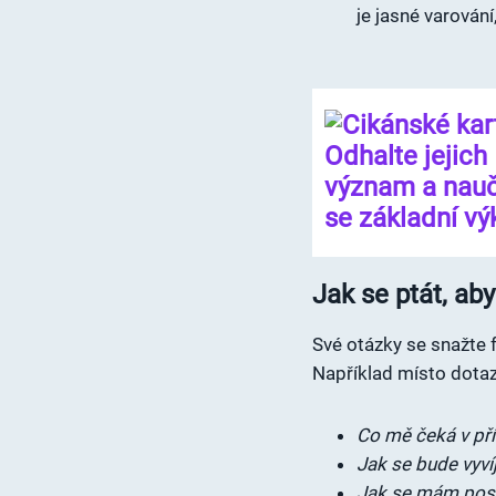
je jasné varování
Jak se ptát, a
Své otázky se snažte f
Například místo dota
Co mě čeká v př
Jak se bude vyví
Jak se mám post