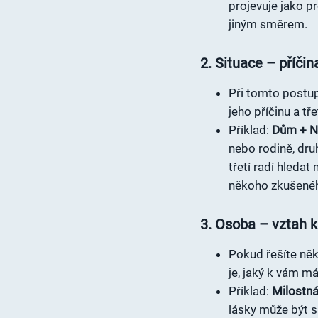
projevuje jako p
jiným směrem.
2. Situace – příčin
Při tomto postu
jeho příčinu a tře
Příklad:
Dům + N
nebo rodině, dru
třetí radí hledat
někoho zkušené
3. Osoba – vztah k
Pokud řešíte ně
je, jaký k vám má
Příklad:
Milostná
lásky může být s