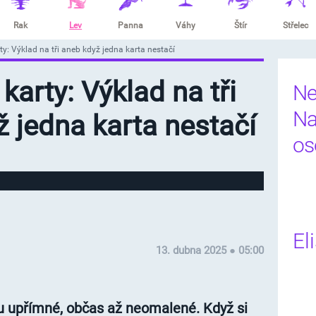
Rak
Lev
Panna
Váhy
Štír
Střelec
ty: Výklad na tři aneb když jedna karta nestačí
karty: Výklad na tři
Ne
Na
 jedna karta nestačí
os
El
13. dubna 2025 ● 05:00
ou upřímné, občas až neomalené. Když si