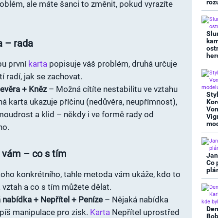
roz
roblém, ale máte šanci to změnit, pokud vyrazíte
Slu
kam
a – rada
ost
her
pu první
karta
popisuje váš problém, druhá určuje
tí radí, jak se zachovat.
evěra + Kněz
– Možná cítíte nestabilitu ve vztahu
Sty
há karta ukazuje příčinu (nedůvěra, neupřímnost),
Kor
Von
 moudrost a klid – někdy i ve formě rady od
Vig
mod
ho.
 vám – co s tím
Jan
Co 
plá
koho konkrétního, tahle metoda vám ukáže, kdo to
 vztah a co s tím můžete dělat.
 nabídka + Nepřítel + Peníze
– Nějaká nabídka
Den
píš manipulace pro zisk.
Karta
Nepřítel uprostřed
Bob