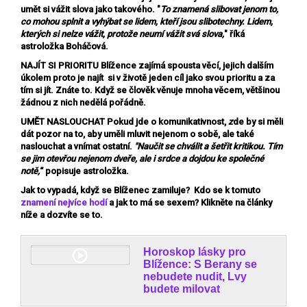
umět si vážit slova jako takového. "
To znamená slibovat jenom to,
co mohou splnit a vyhýbat se lidem, kteří jsou slibotechny. Lidem,
kterých si nelze vážit, protože neumí vážit svá slova,
" říká
astroložka Boháčová.
NAJÍT SI PRIORITU
Blížence zajímá spousta věcí, jejich dalším
úkolem proto je najít si v životě jeden cíl jako svou prioritu a za
tím si jít. Znáte to. Když se člověk věnuje mnoha věcem, většinou
žádnou z nich nedělá pořádně.
UMĚT NASLOUCHAT
Pokud jde o komunikativnost,
z
de by si měli
dát pozor na to, aby uměli mluvit nejenom o sobě, ale také
naslouchat a vnímat ostatní.
"Naučit se chválit a šetřit kritikou. Tím
se jim otevřou nejenom dveře, ale i srdce a dojdou ke společné
notě,
“ popisuje astroložka.
Jak to vypadá,
když se Blíženec zamiluje?
Kdo se k tomuto
znamení
nejvíce hodí
a jak to má se sexem? Klikněte na články
níže a dozvíte se to.
Horoskop lásky pro
Blížence: S Berany se
nebudete nudit, Lvy
budete milovat