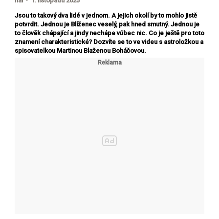
haf - 1. listopadu 2025
Jsou to takový dva lidé v jednom. A jejich okolí by to mohlo jistě
potvrdit. Jednou je Blíženec veselý, pak hned smutný. Jednou je
to člověk chápající a jindy nechápe vůbec nic. Co je ještě pro toto
znamení charakteristické? Dozvíte se to ve videu s astroložkou a
spisovatelkou Martinou Blaženou Boháčovou.