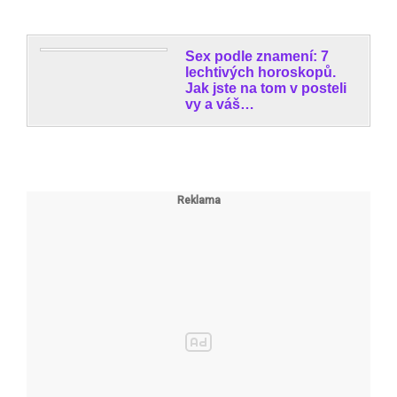
Sex podle znamení: 7
lechtivých horoskopů.
Jak jste na tom v posteli
vy a váš…