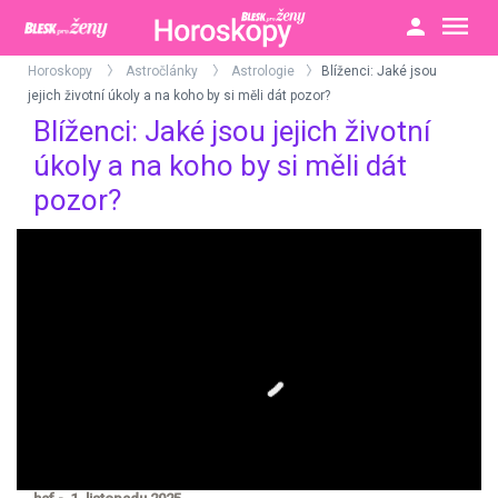
Horoskopy
Astročlánky
Astrologie
Blíženci: Jaké jsou
>
>
>
jejich životní úkoly a na koho by si měli dát pozor?
Blíženci: Jaké jsou jejich životní
úkoly a na koho by si měli dát
pozor?