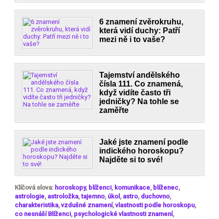
6 znamení zvěrokruhu,
která vidí duchy: Patří
mezi ně i to vaše?
Tajemství andělského
čísla 111. Co znamená,
když vidíte často tři
jedničky? Na tohle se
zaměřte
Jaké jste znamení podle
indického horoskopu?
Najděte si to své!
Klíčová slova:
horoskopy
,
blíženci
,
komunikace
,
blíženec
,
astrologie
,
astroložka
,
tajemno
,
úkol
,
astro
,
duchovno
,
charakteristika
,
vzdušné znamení
,
vlastnosti podle horoskopu
,
co nesnáší Blíženci
,
psychologické vlastnosti znamení
,