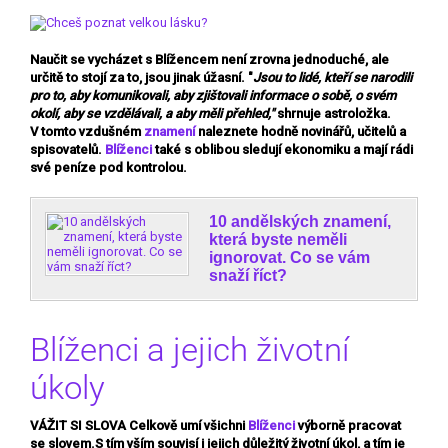
Naučit se vycházet s Blížencem není zrovna jednoduché, ale
určitě to stojí za to, jsou jinak úžasní. "
Jsou to lidé, kteří se
narodili
pro to, aby komunikovali,
aby zjištovali informace o sobě, o svém
okolí, aby se vzdělávali, a aby měli přehled,"
shrnuje astroložka.
V tomto vzdušném
znamení
naleznete hodně novinářů, učitelů a
spisovatelů.
Blíženci
také s oblibou sledují ekonomiku a mají rádi
své peníze pod kontrolou.
10 andělských znamení,
která byste neměli
ignorovat. Co se vám
snaží říct?
Blíženci a jejich životní
úkoly
VÁŽIT SI SLOVA
Celkově umí všichni
Blíženci
výborně pracovat
se slovem.S tím vším souvisí i jejich důležitý životní úkol, a tím je