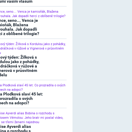
umí vašim vlasům
nce, seno… Venca je
ioňák, Blažena
rouhala. Jak dopadli
ci z oblíbené trilogie?
lový týden: Žilková s
dulou jako z pohádky,
dráčková v růžové a
nerová v průsvitném
elu
a Plodková slaví 45 let:
prozradila o svých
nech na adopci?
ise Ayverdi alias
ina o rozchodu s