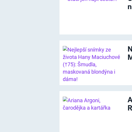
n
N
M
A
R