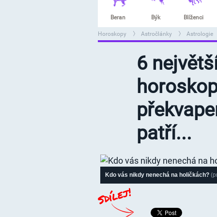
Beran
Býk
Blíženci
Horoskopy
Astročlánky
Astrologie
>
>
>
6 největš
horoskop
překvape
patří...
Kdo vás nikdy nenechá na holičkách?
(p