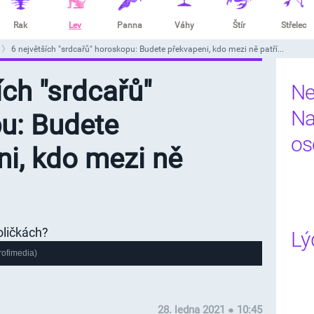
Rak
Lev
Panna
Váhy
Štír
Střelec
6 největších "srdcařů" horoskopu: Budete překvapeni, kdo mezi ně patří...
ích "srdcařů"
Ne
Na
u: Budete
os
ni, kdo mezi ně
Lý
rofimedia)
28. ledna 2021 ● 10:45