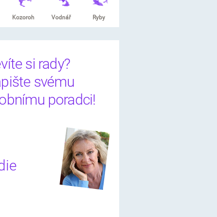
Kozoroh
Vodnář
Ryby
víte si rady?
pište svému
obnímu poradci!
die