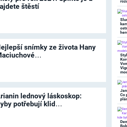
roz
ajdete štěstí
Slu
kam
ost
her
ejlepší snímky ze života Hany
aciuchové…
Sty
Kor
Von
Vig
mod
Jan
rianin lednový láskoskop:
Co 
plá
yby potřebují klid…
Den
Bob