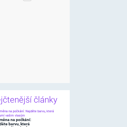
jčtenější články
měna na počkání:
děte barvu, která