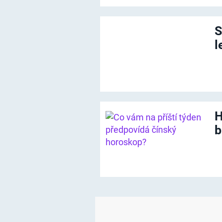
S
l
H
b