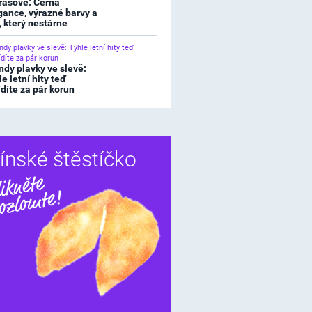
rasové: Černá
gance, výrazné barvy a
l, který nestárne
ndy plavky ve slevě:
e letní hity teď
ídíte za pár korun
ínské štěstíčko
Sdílet
í štěstíčko