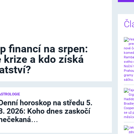
Čl
p financí na srpen:
 krize a kdo získá
tství?
ASTROLOGIE
Denní horoskop na středu 5.
8. 2026: Koho dnes zaskočí
nečekaná…