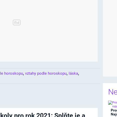
,
,
,
le horoskopu
vztahy podle horoskopu
láska
Ne
Pro
koly pro rok 2021: Splňte je a
Naj