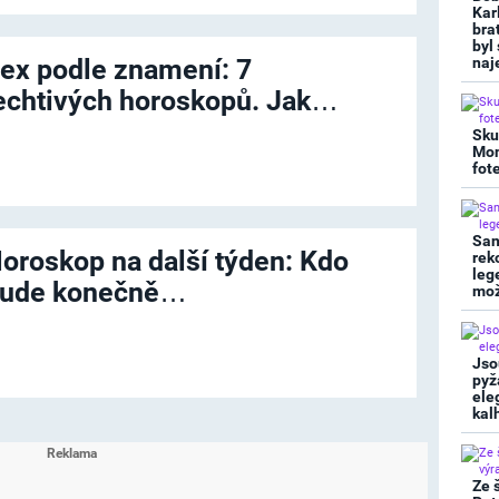
Kar
bra
byl
ex podle znamení: 7
naj
echtivých horoskopů. Jak…
Sku
Mon
fot
San
oroskop na další týden: Kdo
rek
leg
ude konečně…
mož
Jso
pyž
ele
kal
Ze 