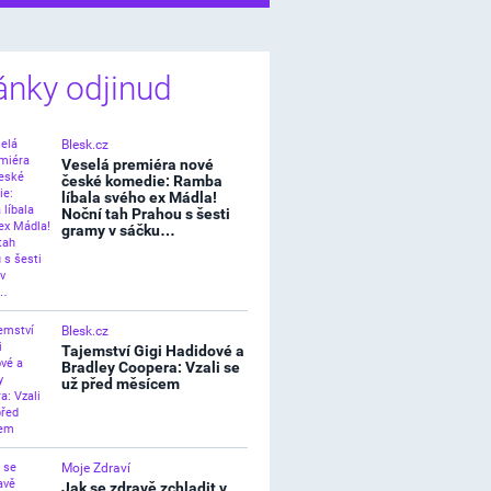
ánky odjinud
Blesk.cz
Veselá premiéra nové
české komedie: Ramba
líbala svého ex Mádla!
Noční tah Prahou s šesti
gramy v sáčku…
Blesk.cz
Tajemství Gigi Hadidové a
Bradley Coopera: Vzali se
už před měsícem
Moje Zdraví
Jak se zdravě zchladit v