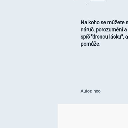
.
Na koho se můžete s
náruč, porozumění a
spíš "drsnou lásku", 
pomůže.
Autor: neo