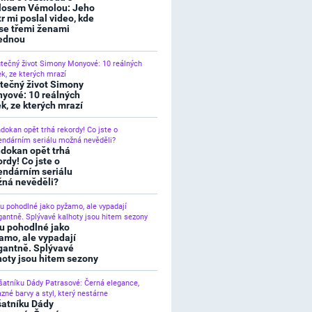
losem Vémolou: Jeho
tr mi poslal video, kde
 se třemi ženami
ednou
tečný život Simony
yové: 10 reálných
ek, ze kterých mrazí
dokan opět trhá
ordy! Co jste o
endárním seriálu
ná nevěděli?
u pohodlné jako
amo, ale vypadají
gantně. Splývavé
hoty jsou hitem sezony
šatníku Dády