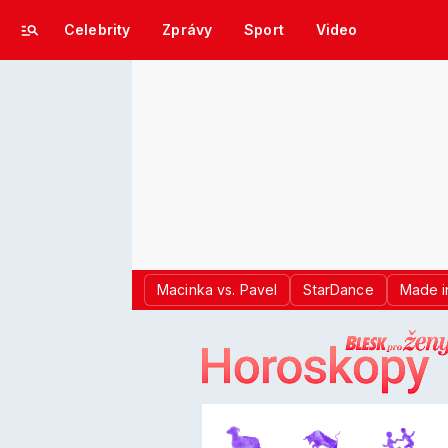
Celebrity
Zprávy
Sport
Video
Macinka vs. Pavel
StarDance
Made i
LOGO BLES