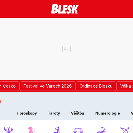
n Česko
Festival ve Varech 2026
Ordinace Blesku
Válka 
K PRO ŽENY - HOROS
Horoskopy
Taroty
Věštba
Numerologie
V