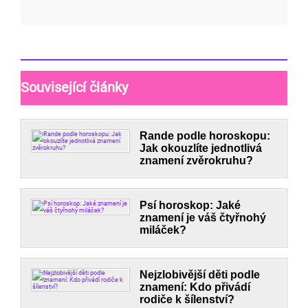
Související články
Rande podle horoskopu:
Jak okouzlíte jednotlivá
znamení zvěrokruhu?
Psí horoskop: Jaké
znamení je váš čtyřnohý
miláček?
Nejzlobivější děti podle
znamení: Kdo přivádí
rodiče k šílenství?