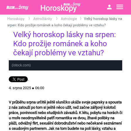
Horoskopy
Astročlánky
Astrologie
Velký horoskop lásky na
>
>
>
srpen: Kdo prožije románek a koho čekají problémy ve vztahu?
Velký horoskop lásky na srpen:
Kdo prožije románek a koho
čekají problémy ve vztahu?
(istock.com)
.
4. srpna 2025 ● 06:00
V průběhu srpna určitě ještě sluníčko ukáže svoje paprsky a spousta
z nás zatouží po tom si ještě něco užít, než začne zářijový kolotoč
práce, povinností nebo studijních závazků. K létu, pobytu na horách či
u moře neodmyslitelně patří romantika ve dvou, žhavé polibky na
pláži, odvážný flirt, sexuální dobrodružství nebo nečekané seznámení
s osudovým partnerem. Jak na tom budete na poli lásky, vztahu a