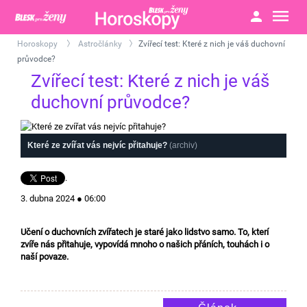
Horoskopy
Astročlánky
Zvířecí test: Které z nich je váš duchovní
>
>
průvodce?
Zvířecí test: Které z nich je váš
duchovní průvodce?
Které ze zvířat vás nejvíc přitahuje?
(archiv)
.
3. dubna 2024 ● 06:00
Učení o duchovních zvířatech je staré jako lidstvo samo. To, kterí
zvíře nás přitahuje, vypovídá mnoho o našich přáních, touhách i o
naší povaze.