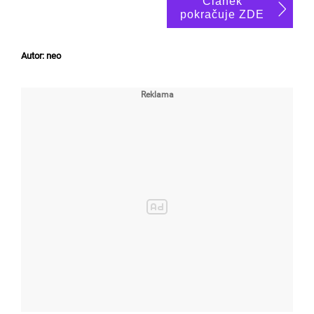
Článek
pokračuje ZDE
Autor: neo