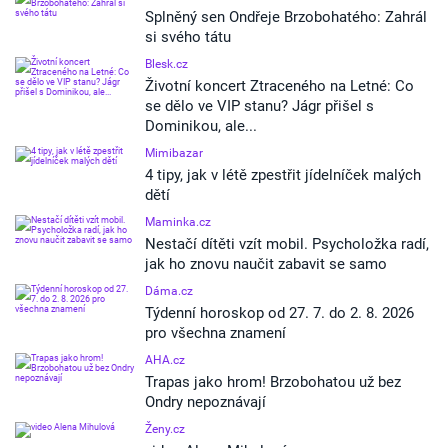
Splněný sen Ondřeje Brzobohatého: Zahrál
si svého tátu
Blesk.cz
Životní koncert Ztraceného na Letné: Co
se dělo ve VIP stanu? Jágr přišel s
Dominikou, ale...
Mimibazar
4 tipy, jak v létě zpestřit jídelníček malých
dětí
Maminka.cz
Nestačí dítěti vzít mobil. Psycholožka radí,
jak ho znovu naučit zabavit se samo
Dáma.cz
Týdenní horoskop od 27. 7. do 2. 8. 2026
pro všechna znamení
AHA.cz
Trapas jako hrom! Brzobohatou už bez
Ondry nepoznávají
Ženy.cz