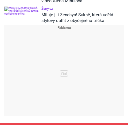
video Alena Mihulová
Ženy.cz
Miluje ji i Zendaya! Sukně, která udělá
stylový outfit z obyčejného trička