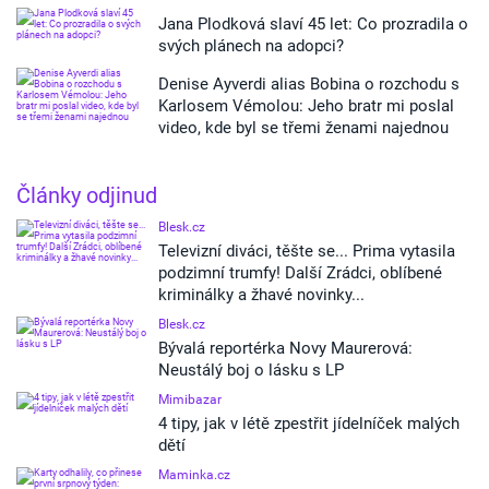
Jana Plodková slaví 45 let: Co prozradila o
svých plánech na adopci?
Denise Ayverdi alias Bobina o rozchodu s
Karlosem Vémolou: Jeho bratr mi poslal
video, kde byl se třemi ženami najednou
Články odjinud
Blesk.cz
Televizní diváci, těšte se... Prima vytasila
podzimní trumfy! Další Zrádci, oblíbené
kriminálky a žhavé novinky...
Blesk.cz
Bývalá reportérka Novy Maurerová:
Neustálý boj o lásku s LP
Mimibazar
4 tipy, jak v létě zpestřit jídelníček malých
dětí
Maminka.cz