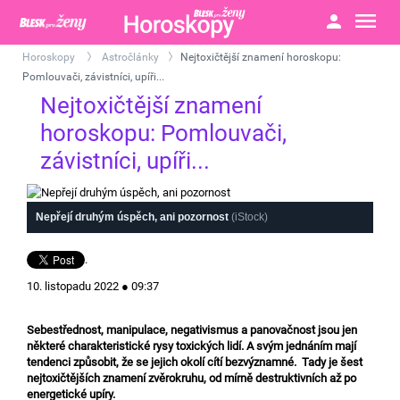
Horoskopy
Astročlánky
Nejtoxičtější znamení horoskopu:
>
>
Pomlouvači, závistníci, upíři...
Nejtoxičtější znamení
horoskopu: Pomlouvači,
závistníci, upíři...
Nepřejí druhým úspěch, ani pozornost
(iStock)
.
10. listopadu 2022 ● 09:37
Sebestřednost, manipulace, negativismus a panovačnost jsou jen
některé charakteristické rysy toxických lidí. A svým jednáním mají
tendenci způsobit, že se jejich okolí cítí bezvýznamné. Tady je šest
nejtoxičtějších znamení zvěrokruhu, od mírně destruktivních až po
energetické upíry.