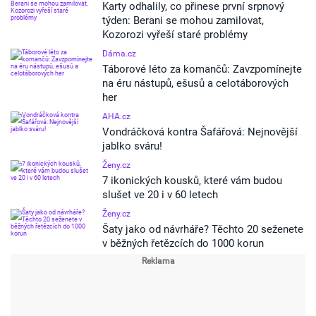
Karty odhalily, co přinese první srpnový
týden: Berani se mohou zamilovat,
Kozorozi vyřeší staré problémy
Dáma.cz
Táborové léto za komančů: Zavzpomínejte
na éru nástupů, ešusů a celotáborových
her
AHA.cz
Vondráčková kontra Šafářová: Nejnovější
jablko sváru!
Ženy.cz
7 ikonických kousků, které vám budou
slušet ve 20 i v 60 letech
Ženy.cz
Šaty jako od návrháře? Těchto 20 seženete
v běžných řetězcích do 1000 korun