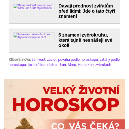
Dávají přednost zvířatům
před lidmi: Jde o tato čtyři
znamení
6 znamení zvěrokruhu,
která tajně nesnášejí své
okolí
Klíčová slova:
žárlivost
,
závist
,
povaha podle horoskopu
,
vztahy podle
horoskopu
,
toxická kamrádka
,
Uran
,
Mars
,
Horoskop
,
zvěrokruh