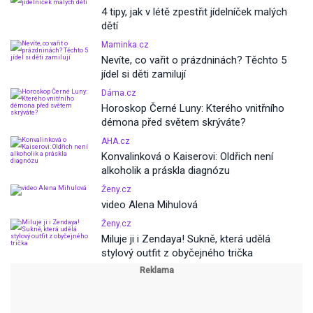
4 tipy, jak v létě zpestřit jídelníček malých
dětí
Maminka.cz
Nevíte, co vařit o prázdninách? Těchto 5
jídel si děti zamilují
Dáma.cz
Horoskop Černé Luny: Kterého vnitřního
démona před světem skrýváte?
AHA.cz
Konvalinková o Kaiserovi: Oldřich není
alkoholik a práskla diagnózu
Ženy.cz
video Alena Mihulová
Ženy.cz
Miluje ji i Zendaya! Sukně, která udělá
stylový outfit z obyčejného trička