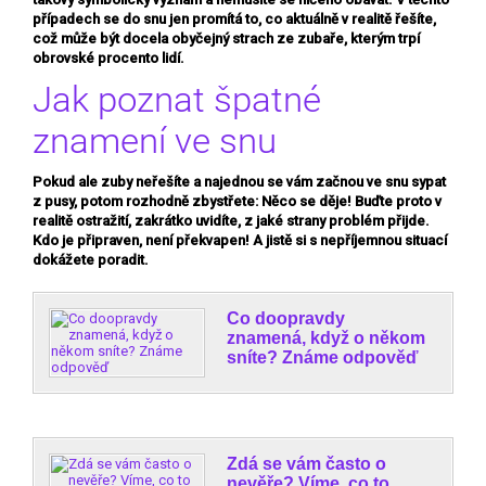
případech se do snu jen promítá to, co aktuálně v realitě řešíte,
což může být docela obyčejný strach ze zubaře, kterým trpí
obrovské procento lidí.
Jak poznat špatné
znamení ve snu
Pokud ale zuby neřešíte a najednou se vám začnou ve snu sypat
z pusy, potom rozhodně zbystřete: Něco se děje! Buďte proto v
realitě ostražití, zakrátko uvidíte, z jaké strany problém přijde.
Kdo je připraven, není překvapen! A jistě si s nepříjemnou situací
dokážete poradit.
Co doopravdy
znamená, když o někom
sníte? Známe odpověď
Zdá se vám často o
nevěře? Víme, co to