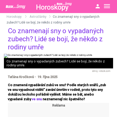
Horoskopy
Astročlánky
Co znamenají sny o vypadaných
>
>
zubech? Lidé se bojí, že někdo z rodiny umře
Co znamenají sny o vypadaných
zubech? Lidé se bojí, že někdo z
rodiny umře
Co znamenají sny o vypadaných zubech? Lidé se bojí, že někdo z
rodiny umře.
istock.com
Taťána Kročková - 19. října 2025
Co znamená vypadávání zubů ve snu? Podle starých snářů „zub
ve snu vypadnout viděti“ zavání úmrtím v rodině, proto tyto sny
dokážou leckoho pořádně vyděsit. Máme se bát, anebo
vypadané zuby
ve snu
neznamenají nic špatného?