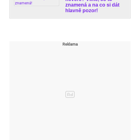
znamená a na co si dát
hlavně pozor!