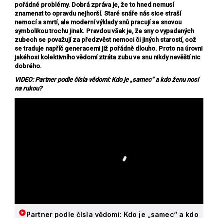
pořádné problémy. Dobrá zpráva je, že to hned nemusí
znamenat to opravdu nejhorší. Staré snáře nás sice straší
nemocí a smrtí, ale moderní výklady snů pracují se snovou
symbolikou trochu jinak. Pravdou však je, že sny o vypadaných
zubech se považují za předzvěst nemoci či jiných starostí, což
se traduje napříč generacemi již pořádně dlouho. Proto na úrovni
jakéhosi kolektivního vědomí ztráta zubu ve snu nikdy nevěští nic
dobrého.
VIDEO: Partner podle čísla vědomí: Kdo je „samec“ a kdo ženu nosí
na rukou?
Partner podle čísla vědomí: Kdo je „samec“ a kdo