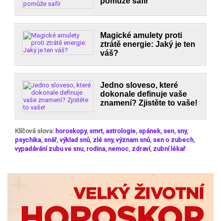
pomůže safír
Magické amulety proti
ztrátě energie: Jaký je ten
váš?
Jedno sloveso, které
dokonale definuje vaše
znamení? Zjistěte to vaše!
Klíčová slova:
horoskopy
,
smrt
,
astrologie
,
spánek
,
sen
,
sny
,
psychika
,
snář
,
výklad snů
,
zlé sny
,
význam snů
,
sen o zubech
,
vypadávání zubu ve snu
,
rodina
,
nemoc
,
zdraví
,
zubní lékař