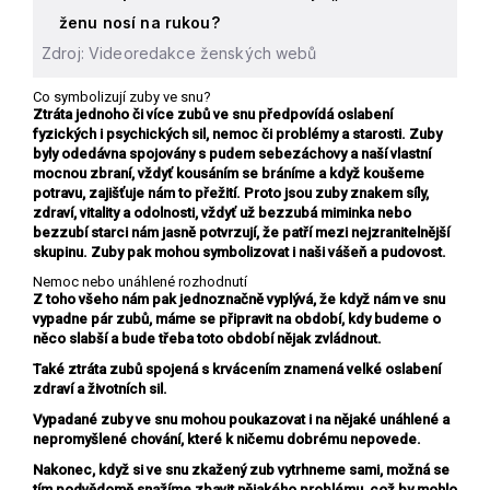
ženu nosí na rukou?
Zdroj: Videoredakce ženských webů
Co symbolizují zuby ve snu?
Ztráta jednoho či více zubů
ve snu předpovídá oslabení
fyzických i psychických sil, nemoc či problémy a starosti. Zuby
byly odedávna spojovány s pudem sebezáchovy a naší vlastní
mocnou zbraní, vždyť kousáním se bráníme a když koušeme
potravu, zajišťuje nám to přežití. Proto jsou zuby znakem síly,
zdraví, vitality a odolnosti, vždyť už bezzubá miminka nebo
bezzubí starci nám jasně potvrzují, že patří mezi nejzranitelnější
skupinu. Zuby pak mohou symbolizovat i naši vášeň a pudovost.
Nemoc nebo unáhlené rozhodnutí
Z toho všeho nám pak jednoznačně vyplývá, že
když nám ve snu
vypadne pár zubů,
máme se připravit na období, kdy budeme o
něco slabší a bude třeba toto období nějak zvládnout.
Také
ztráta zubů spojená s krvácením
znamená velké oslabení
zdraví a životních sil.
Vypadané zuby ve snu mohou poukazovat i na nějaké
unáhlené a
nepromyšlené chování,
které k ničemu dobrému nepovede.
Nakonec, když si ve snu zkažený zub vytrhneme sami, možná se
tím podvědomě snažíme zbavit nějakého problému, což by mohlo