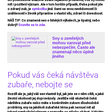
mít i pozitivní význam. Ale v tom horším případě, třeba pokud jde
o zdravý zub, je
symbolika
jiná: Sami se svou nevědomostí či
unáhleností v životě
připravíme o vlastní sílu,
zdraví či dovednost.
NÁŠ TIP:
Co znamená sen o lidských výkalech, je špatný, nebo
dobrý?
Dozvíte se to zde
.
Sny o zemřelých
mohou varovat před
nebezpečím. Často ale
znamenají něco úplně
jiného
Pokud vás čeká návštěva
zubaře, nebojte se
Rozdíl ale je, jaký váš sen vlastně byl, jak jste se v něm cítili, a jaké
životní okolnosti jej doprovázely. Jestliže váš skutečně čeká
návštěva zubaře nebo máte s konkrétním zubem dlouhodobé
problémy, sny na jakékoli zubařské téma pak nemusí mít až
takový symbolický význam a nemusíte se ničeho obávat. V těchto