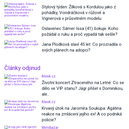
Stylový týden: Žilková s Kordulou jako z
pohádky, Vondráčková v růžové a
Vignerová v průsvitném modelu
Oslavenec Sámer Issa (41) šokuje: Koho
požádal o ruku a proč vypadá tak sešle?
Jana Plodková slaví 45 let: Co prozradila o
svých plánech na adopci?
Články odjinud
Blesk.cz
Životní koncert Ztraceného na Letné: Co se
dělo ve VIP stanu? Jágr přišel s Dominikou,
ale...
Blesk.cz
Krvavý útok na Jaromíra Soukupa: Agátina
reakce na zmlácení jejího ex! A co podniká
policie?
Mimibazar