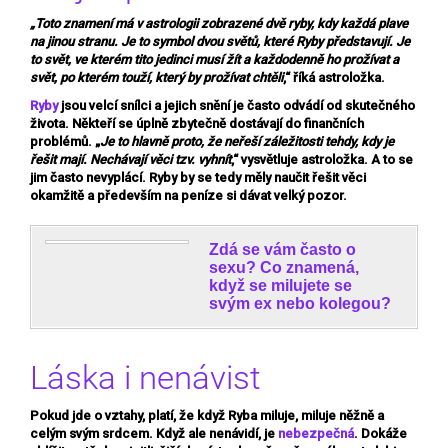
„Toto znamení má v astrologii zobrazené dvě ryby, kdy každá plave
na jinou stranu. Je to symbol dvou světů, které Ryby představují. Je
to svět, ve kterém tito jedinci musí žít a každodenně ho prožívat a
svět, po kterém touží, který by prožívat chtěli
,“ říká astroložka.
Ryby
jsou velcí snílci a jejich snění je často odvádí od skutečného
života. Někteří se úplně zbytečně dostávají do finančních
problémů. „
Je to hlavně proto, že neřeší záležitosti tehdy, kdy je
řešit mají. Nechávají věci tzv. vyhnít
,“ vysvětluje astroložka. A to se
jim často nevyplácí. Ryby by se tedy měly naučit řešit věci
okamžitě a především na peníze si dávat velký pozor.
Zdá se vám často o
sexu? Co znamená,
když se milujete se
svým ex nebo kolegou?
Láska i nenávist
Pokud jde o vztahy, platí, že když Ryba miluje, miluje něžně a
celým svým srdcem. Když ale nenávidí, je
nebezpečná
. Dokáže