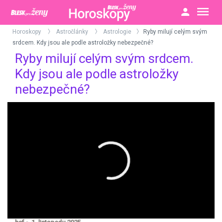
Horoskopy
Astročlánky
Astrologie
Ryby milují celým svým
>
>
>
srdcem. Kdy jsou ale podle astroložky nebezpečné?
Ryby milují celým svým srdcem.
Kdy jsou ale podle astroložky
nebezpečné?