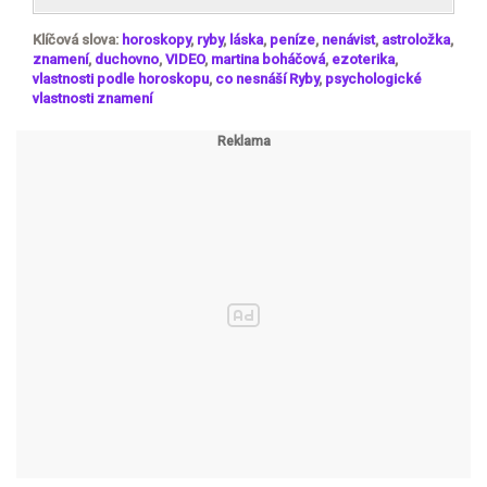
Klíčová slova:
horoskopy
,
ryby
,
láska
,
peníze
,
nenávist
,
astroložka
,
znamení
,
duchovno
,
VIDEO
,
martina boháčová
,
ezoterika
,
vlastnosti podle horoskopu
,
co nesnáší Ryby
,
psychologické
vlastnosti znamení