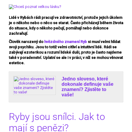
Lidé v Rybách rádi pracují ve zdravotnictví, protože jejich úkolem
je o někoho nebo o něco se starat. Často přicházejí během života
do situace, kdy o někoho pečují, pomáhají nebo dokonce
zachraňují.
Člověk narozený do
hvězdného
znamení Ryb
si musí velmi hlídat
svoji psychiku. Jsou to totiž velmi citliví a intuitivní lidé. Rádi se
zabývají ezoterikou a rozumí lidské duši, proto je často najdeme
také v poradenství. Uplatní se ale i v práci, v níž se mohou věnovat
estetice.
Jedno sloveso, které
dokonale definuje vaše
znamení? Zjistěte to
vaše!
Ryby jsou snílci. Jak to
mají s penězi?