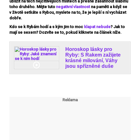
ublížit na těch nejcitlivějších místech a přesně zasáhnout slabinu
toho druhého. Mějte tuto
negativní vlastnost
na paměti a když se
v životě setkáte s Rybou, myslete na to, že je lepší s ní vycházet
dobře.
Kdo se k Rybám hodí a s kým jim to moc
klapat nebude
? Jak to
mají se sexem? Dozvíte se to, pokud kliknete na článek níže.
Horoskop lásky pro
Ryby: S Rakem zažijete
krásné milování, Váhy
jsou spřízněné duše