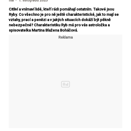
haf - 1. listopadu 2025
Citliví a vnímaví lidé, kteří rádi pomáhají ostatním. Takové jsou
Ryby. Co všechno je pro ně ještě charakteristické, jak to mají se
vztahy, prací a penězi a v jakých situacích dokáží být pěkně
nebezpečné? Charakteristiku Ryb má pro vás astroložka a
spisovatelka Martina Blažena Boháčová.