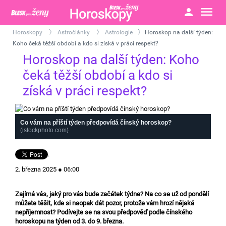
Horoskopy
Astročlánky
Astrologie
Horoskop na další týden:
>
>
>
Koho čeká těžší období a kdo si získá v práci respekt?
Horoskop na další týden: Koho
čeká těžší období a kdo si
získá v práci respekt?
Co vám na příští týden předpovídá čínský horoskop?
(istockphoto.com)
.
2. března 2025 ● 06:00
Zajímá vás, jaký pro vás bude začátek týdne? Na co se už od pondělí
můžete těšit, kde si naopak dát pozor, protože vám hrozí nějaká
nepříjemnost? Podívejte se na svou předpověď podle čínského
horoskopu na týden od 3. do 9. března.