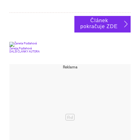
Článek
pokračuje ZDE
Žaneta Podlahová
DALŠÍ ČLÁNKY AUTORA