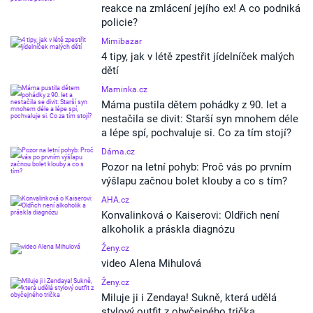
reakce na zmlácení jejího ex! A co podniká
policie?
Mimibazar
4 tipy, jak v létě zpestřit jídelníček malých
dětí
Maminka.cz
Máma pustila dětem pohádky z 90. let a
nestačila se divit: Starší syn mnohem déle
a lépe spí, pochvaluje si. Co za tím stojí?
Dáma.cz
Pozor na letní pohyb: Proč vás po prvním
výšlapu začnou bolet klouby a co s tím?
AHA.cz
Konvalinková o Kaiserovi: Oldřich není
alkoholik a práskla diagnózu
Ženy.cz
video Alena Mihulová
Ženy.cz
Miluje ji i Zendaya! Sukně, která udělá
stylový outfit z obyčejného trička