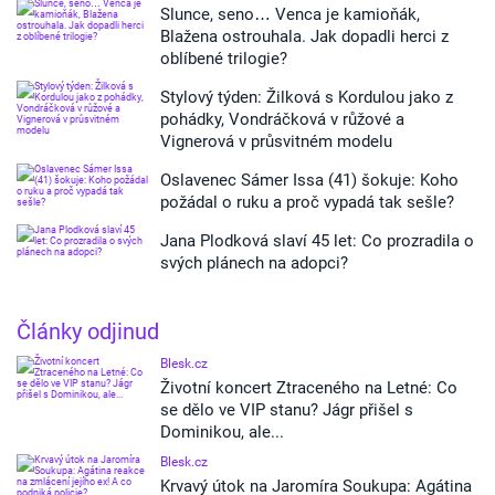
Slunce, seno… Venca je kamioňák,
Blažena ostrouhala. Jak dopadli herci z
oblíbené trilogie?
Stylový týden: Žilková s Kordulou jako z
pohádky, Vondráčková v růžové a
Vignerová v průsvitném modelu
Oslavenec Sámer Issa (41) šokuje: Koho
požádal o ruku a proč vypadá tak sešle?
Jana Plodková slaví 45 let: Co prozradila o
svých plánech na adopci?
Články odjinud
Blesk.cz
Životní koncert Ztraceného na Letné: Co
se dělo ve VIP stanu? Jágr přišel s
Dominikou, ale...
Blesk.cz
Krvavý útok na Jaromíra Soukupa: Agátina