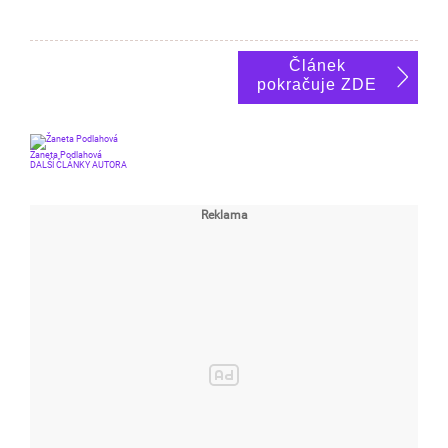
Článek
pokračuje ZDE
Žaneta Podlahová
DALŠÍ ČLÁNKY AUTORA