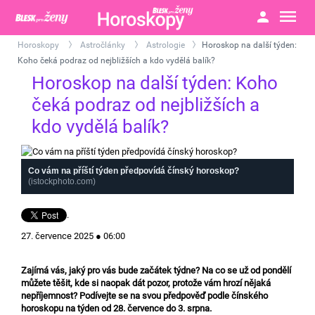
Horoskopy
Astročlánky
Astrologie
Horoskop na další týden:
>
>
>
Koho čeká podraz od nejbližších a kdo vydělá balík?
Horoskop na další týden: Koho
čeká podraz od nejbližších a
kdo vydělá balík?
Co vám na příští týden předpovídá čínský horoskop?
(istockphoto.com)
.
27. července 2025 ● 06:00
Zajímá vás, jaký pro vás bude začátek týdne? Na co se už od pondělí
můžete těšit, kde si naopak dát pozor, protože vám hrozí nějaká
nepříjemnost? Podívejte se na svou předpověď podle čínského
horoskopu na týden od 28. července do 3. srpna.