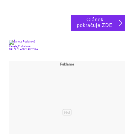
Článek
pokračuje ZDE
Žaneta Podlahová
DALŠÍ ČLÁNKY AUTORA