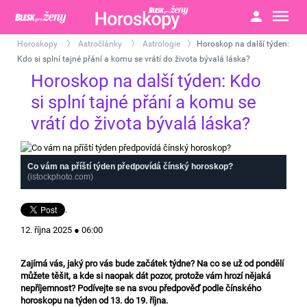
Horoskopy
Astročlánky
Astrologie
Horoskop na další týden:
>
>
>
Kdo si splní tajné přání a komu se vrátí do života bývalá láska?
Horoskop na další týden: Kdo
si splní tajné přání a komu se
vrátí do života bývalá láska?
Co vám na příští týden předpovídá čínský horoskop?
(istockphoto.com)
.
12. října 2025 ● 06:00
Zajímá vás, jaký pro vás bude začátek týdne? Na co se už od pondělí
můžete těšit, a kde si naopak dát pozor, protože vám hrozí nějaká
nepříjemnost? Podívejte se na svou předpověď podle čínského
horoskopu na týden od 13. do 19. října.