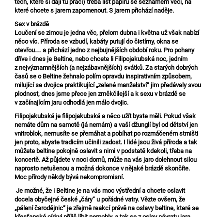
těch, které si dají tu práci) třeba list papíru se seznamem věcí, na
které chcete s jarem zapomenout. S jarem přichází naděje.
Sex v brázdě
Loučení se zimou je jedna věc, přelom dubna i května už však nabízí
něco víc. Příroda se vzbudí, kabáty putují do čistírny, okna se
otevřou… a přichází jedno z nejbujnějších období roku. Pro pohany
dříve i dnes je Beltine, nebo chcete li Filipojakubská noc, jedním
z nejvýznamnějších (a nejzábavnějších) svátků. Za starých dobrých
časů se o Beltine žehnalo polím opravdu inspirativním způsobem,
milující se dvojice praktikující „zelené manželství“ jim předávaly svou
plodnost, dnes jsme přece jen změkčilejší a k sexu v brázdě se
v začínajícím jaru odhodlá jen málo dvojic.
Filipojakubská je filipojakubská a něco užít byste měli. Pokud však
nemáte dům na samotě (já nemám) a vaší džunglí byl od dětství jen
vnitroblok, nemusíte se přemáhat a pobíhat po rozmáčeném strništi
jen proto, abyste tradicím učinili zadost. I lidé jsou živá příroda a tak
můžete beltine pokojně oslavit s nimi v podstatě kdekoli, třeba na
koncertě. Až půjdete v noci domů, může na vás jaro dolehnout silou
naprosto netušenou a možná dokonce v nějaké brázdě skončíte.
Moc přírody někdy bývá nekompromisní.
Je možné, že i Beltine je na vás moc výstřední a chcete oslavit
docela obyčejné české „čáry“ u pořádné vatry. Vězte ovšem, že
„pálení čarodějnic“ je zřejmě reakcí právě na oslavy beltine, které se
křesťanské církvi příliš líbit nemohly, a tak se z oslav návratu jara