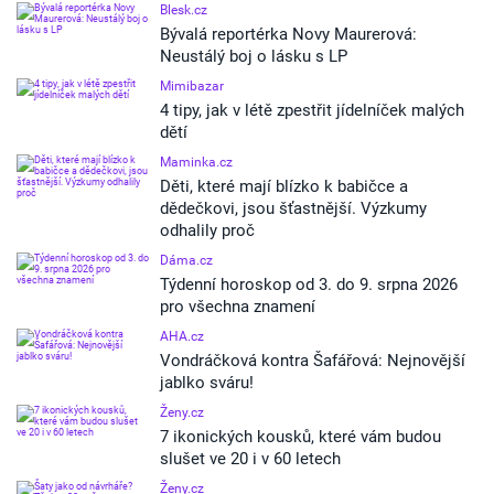
Blesk.cz
Bývalá reportérka Novy Maurerová:
Neustálý boj o lásku s LP
Mimibazar
4 tipy, jak v létě zpestřit jídelníček malých
dětí
Maminka.cz
Děti, které mají blízko k babičce a
dědečkovi, jsou šťastnější. Výzkumy
odhalily proč
Dáma.cz
Týdenní horoskop od 3. do 9. srpna 2026
pro všechna znamení
AHA.cz
Vondráčková kontra Šafářová: Nejnovější
jablko sváru!
Ženy.cz
7 ikonických kousků, které vám budou
slušet ve 20 i v 60 letech
Ženy.cz