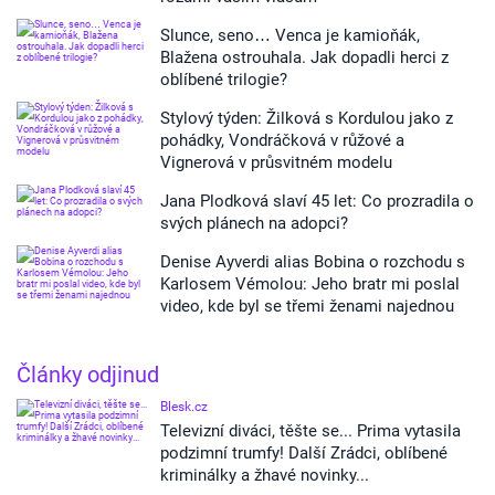
Slunce, seno… Venca je kamioňák,
Blažena ostrouhala. Jak dopadli herci z
oblíbené trilogie?
Stylový týden: Žilková s Kordulou jako z
pohádky, Vondráčková v růžové a
Vignerová v průsvitném modelu
Jana Plodková slaví 45 let: Co prozradila o
svých plánech na adopci?
Denise Ayverdi alias Bobina o rozchodu s
Karlosem Vémolou: Jeho bratr mi poslal
video, kde byl se třemi ženami najednou
Články odjinud
Blesk.cz
Televizní diváci, těšte se... Prima vytasila
podzimní trumfy! Další Zrádci, oblíbené
kriminálky a žhavé novinky...