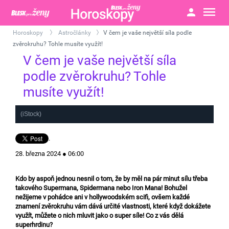
Horoskopy
Astročlánky
V čem je vaše největší síla podle
>
>
zvěrokruhu? Tohle musíte využít!
V čem je vaše největší síla
podle zvěrokruhu? Tohle
musíte využít!
(iStock)
.
28. března 2024 ● 06:00
Kdo by aspoň jednou nesnil o tom, že by měl na pár minut sílu třeba
takového Supermana, Spidermana nebo Iron Mana! Bohužel
nežijeme v pohádce ani v hollywoodském scifi, ovšem každé
znamení zvěrokruhu vám dává určité vlastnosti, které když dokážete
využít, můžete o nich mluvit jako o super síle! Co z vás dělá
superhrdinu?