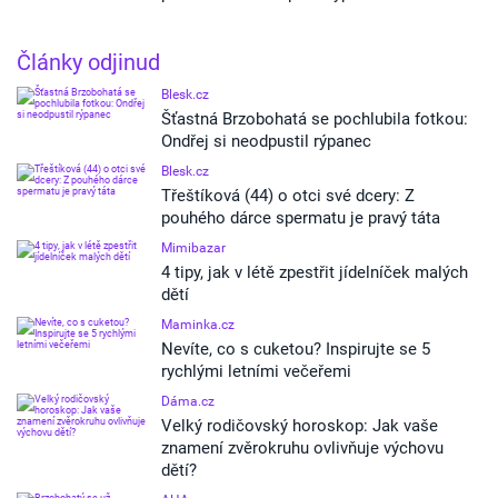
Články odjinud
Blesk.cz
Šťastná Brzobohatá se pochlubila fotkou:
Ondřej si neodpustil rýpanec
Blesk.cz
Třeštíková (44) o otci své dcery: Z
pouhého dárce spermatu je pravý táta
Mimibazar
4 tipy, jak v létě zpestřit jídelníček malých
dětí
Maminka.cz
Nevíte, co s cuketou? Inspirujte se 5
rychlými letními večeřemi
Dáma.cz
Velký rodičovský horoskop: Jak vaše
znamení zvěrokruhu ovlivňuje výchovu
dětí?