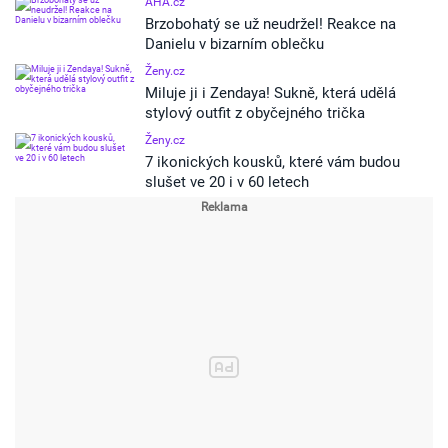
AHA.cz
Brzobohatý se už neudržel! Reakce na
Danielu v bizarním oblečku
Ženy.cz
Miluje ji i Zendaya! Sukně, která udělá
stylový outfit z obyčejného trička
Ženy.cz
7 ikonických kousků, které vám budou
slušet ve 20 i v 60 letech