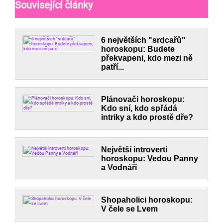
Související články
6 největších "srdcařů"
horoskopu: Budete
překvapeni, kdo mezi ně
patří...
Plánovači horoskopu:
Kdo sní, kdo spřádá
intriky a kdo prostě dře?
Největší introverti
horoskopu: Vedou Panny
a Vodnáři
Shopaholici horoskopu:
V čele se Lvem