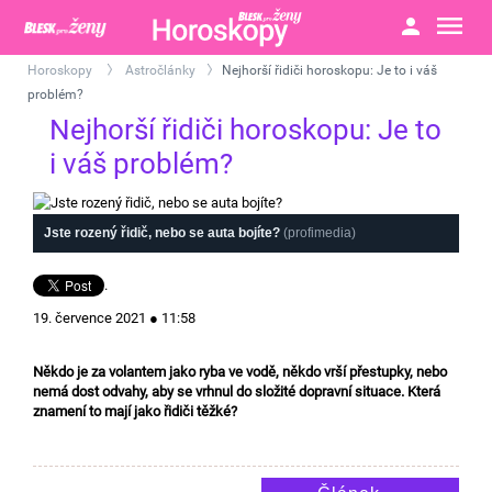
Horoskopy
Astročlánky
Nejhorší řidiči horoskopu: Je to i váš
>
>
problém?
Nejhorší řidiči horoskopu: Je to
i váš problém?
Jste rozený řidič, nebo se auta bojíte?
(profimedia)
.
19. července 2021 ● 11:58
Někdo je za volantem jako ryba ve vodě, někdo vrší přestupky, nebo
nemá dost odvahy, aby se vrhnul do složité dopravní situace. Která
znamení to mají jako řidiči těžké?