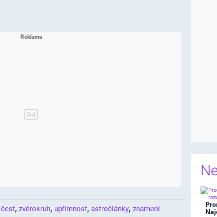
Ne
Pro
,
,
,
,
,
čest
zvěrokruh
upřímnost
astročlánky
znamení
Naj