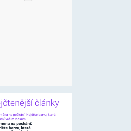
jčtenější články
měna na počkání:
děte barvu, která