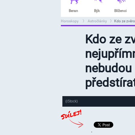
Beran
Býk
Blíženci
Horoskopy
Astročlánky
Kdo ze zvěro
>
>
Kdo ze z
nejupřímn
nebudou l
předstíra
(iStock)
.