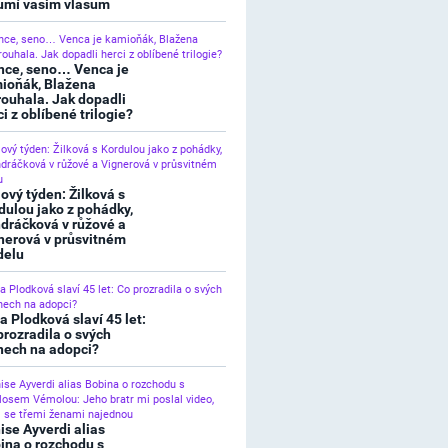
umí vašim vlasům
nce, seno… Venca je
ioňák, Blažena
rouhala. Jak dopadli
ci z oblíbené trilogie?
lový týden: Žilková s
dulou jako z pohádky,
dráčková v růžové a
nerová v průsvitném
elu
a Plodková slaví 45 let:
prozradila o svých
nech na adopci?
ise Ayverdi alias
ina o rozchodu s