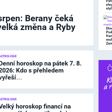
Pat
ele
sty
srpen: Berany čeká
velká změna a Ryby
Dlo
Pod
fra
mol
Zami
ASTROLOGIE
Denní horoskop na pátek 7. 8.
Č
2026: Kdo s přehledem
vyřeší…
ASTROLOGIE
Velký horoskop financí na