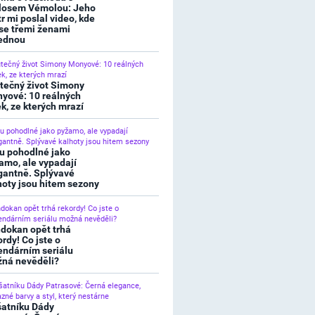
losem Vémolou: Jeho
tr mi poslal video, kde
 se třemi ženami
ednou
tečný život Simony
yové: 10 reálných
ek, ze kterých mrazí
u pohodlné jako
amo, ale vypadají
gantně. Splývavé
hoty jsou hitem sezony
dokan opět trhá
ordy! Co jste o
endárním seriálu
ná nevěděli?
šatníku Dády