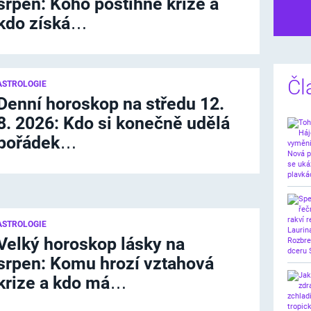
srpen: Koho postihne krize a
kdo získá…
Dalš
Čl
ASTROLOGIE
Denní horoskop na středu 12.
8. 2026: Kdo si konečně udělá
pořádek…
ASTROLOGIE
Velký horoskop lásky na
srpen: Komu hrozí vztahová
krize a kdo má…