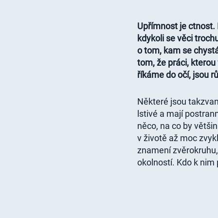
Upřímnost je ctnost. 
kdykoli se věci troch
o tom, kam se chystát
tom, že práci, kterou
říkáme do očí, jsou 
Některé jsou takzvané
lstivé a mají postran
něco, na co by většin
v životě až moc zvykl
znamení zvěrokruhu, 
okolností. Kdo k nim