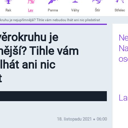
Rak
Lev
Panna
Váhy
Štír
Střelec
kruhu je nejupřímnější? Tihle vám nebudou lhát ani nic předstírat
věrokruhu je
Ne
Na
ější? Tihle vám
os
hát ani nic
t
La
18. listopadu 2021 ● 06:00