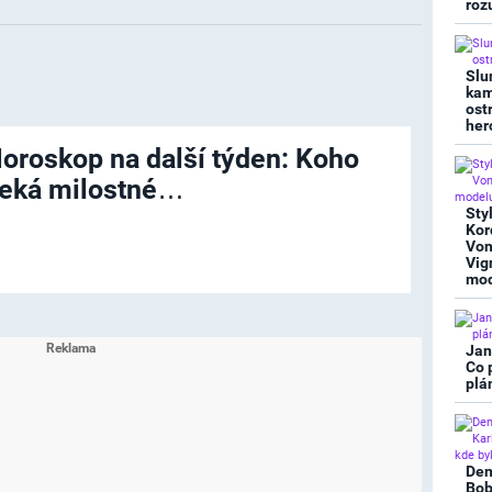
roz
Slu
kam
ost
her
oroskop na další týden: Koho
eká milostné…
Sty
Kor
Von
Vig
mod
Jan
Co 
plá
Den
Bob