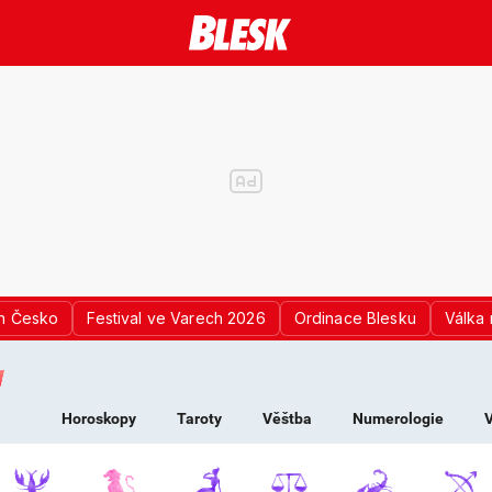
n Česko
Festival ve Varech 2026
Ordinace Blesku
Válka 
K PRO ŽENY - HOROS
Horoskopy
Taroty
Věštba
Numerologie
V