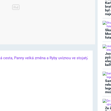
Kar
bra
byl
naj
Sku
Mon
fot
Jso
pyž
ele
kal
San
rek
leg
mož
Ze 