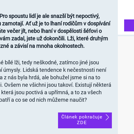
Pro spoustu lidí je ale snazší být nepoctivý,
u zamotají. Ať už je to lhaní rodičům v dospívání
e večer jít, nebo lhaní v dospělosti šéfovi o
 vám zadal, jste už dokončili. Lži, které druhým
různé a závisí na mnoha okolnostech.
 bílé lži, tedy neškodné, zatímco jiné jsou
ní úmysly. Lidská tendence k nečestnosti není
a z nás byla hrdá, ale bohužel jsme si na to
i. Ovšem ne všichni jsou takoví. Existují některá
která jsou poctivá a upřímná, a to za všech
 patří a co se od nich můžeme naučit?
Článek pokračuje
ZDE