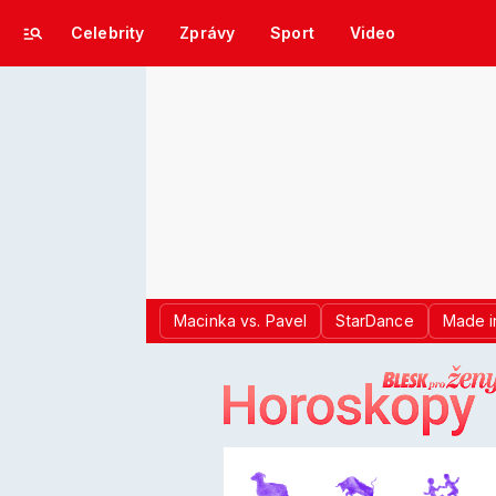
Celebrity
Zprávy
Sport
Video
Macinka vs. Pavel
StarDance
Made i
LOGO BLES