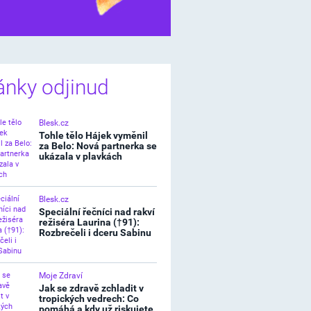
í štěstíčko
ánky odjinud
Blesk.cz
Tohle tělo Hájek vyměnil
za Belo: Nová partnerka se
ukázala v plavkách
Blesk.cz
Speciální řečníci nad rakví
režiséra Laurina (†91):
Rozbrečeli i dceru Sabinu
Moje Zdraví
Jak se zdravě zchladit v
tropických vedrech: Co
pomáhá a kdy už riskujete