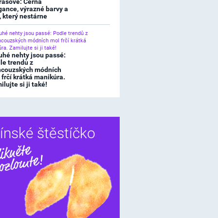
rasové: Černá
gance, výrazné barvy a
l, který nestárne
uhé nehty jsou passé:
le trendů z
ncouzských módních
 frčí krátká manikúra.
lujte si ji také!
ínské štěstíčko
Sdílet